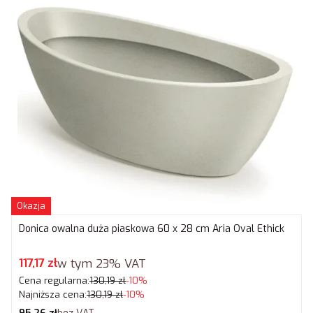
Okazja
Donica owalna duża piaskowa 60 x 28 cm Aria Oval Ethick
Cena promocyjna brutto
117,17 zł
w tym
23%
VAT
Cena regularna:
130,19 zł
-10%
Najniższa cena:
130,19 zł
-10%
Cena netto