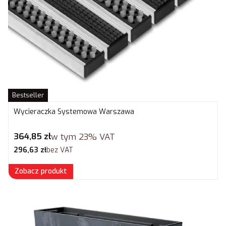
Bestseller
Wycieraczka Systemowa Warszawa
Cena brutto
364,85 zł
w tym
23%
VAT
Cena netto
296,63 zł
bez VAT
Zobacz produkt