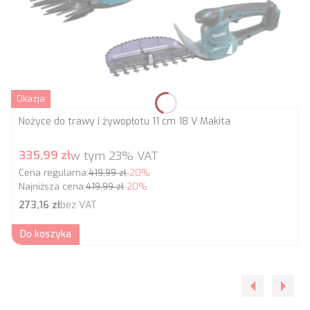
Okazja
Nożyce do trawy i żywopłotu 11 cm 18 V Makita
Cena promocyjna brutto
335,99 zł
w tym
23%
VAT
Cena regularna:
419,99 zł
-20%
Najniższa cena:
419,99 zł
-20%
Cena netto
273,16 zł
bez VAT
Do koszyka