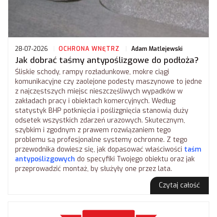
28-07-2026
OCHRONA WNĘTRZ
Adam Matlejewski
Jak dobrać taśmy antypoślizgowe do podłoża?
Śliskie schody, rampy rozładunkowe, mokre ciągi
komunikacyjne czy zaolejone podesty maszynowe to jedne
z najczęstszych miejsc nieszczęśliwych wypadków w
zakładach pracy i obiektach komercyjnych. Według
statystyk BHP potknięcia i poślizgnięcia stanowią duży
odsetek wszystkich zdarzeń urazowych. Skutecznym,
szybkim i zgodnym z prawem rozwiązaniem tego
problemu są profesjonalne systemy ochronne. Z tego
przewodnika dowiesz się, jak dopasować właściwości
taśm
antypoślizgowych
do specyfiki Twojego obiektu oraz jak
przeprowadzić montaż, by służyły one przez lata.
Czytaj całość