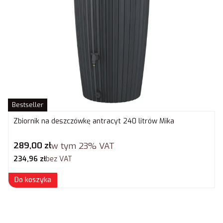
Bestseller
Zbiornik na deszczówkę antracyt 240 litrów Mika
Cena brutto
289,00 zł
w tym
23%
VAT
Cena netto
234,96 zł
bez VAT
Do koszyka