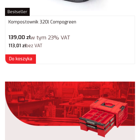
Bestseller
Kompostownik 320l Compogreen
Cena brutto
139,00 zł
w tym
23%
VAT
Cena netto
113,01 zł
bez VAT
Do koszyka