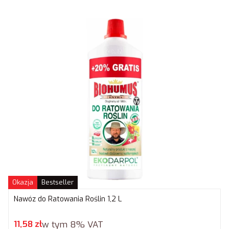
Okazja
Bestseller
Nawóz do Ratowania Roślin 1,2 L
Cena promocyjna brutto
11,58 zł
w tym
8%
VAT