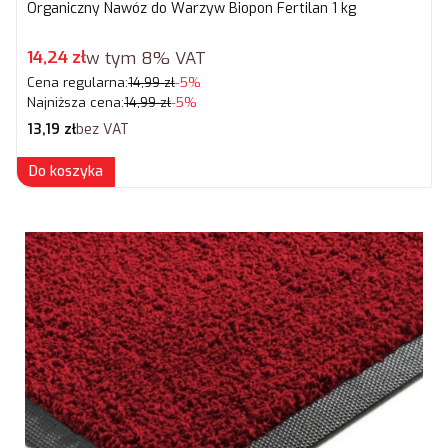
Organiczny Nawóz do Warzyw Biopon Fertilan 1 kg
Cena promocyjna brutto
14,24 zł
w tym
8%
VAT
Cena regularna:
14,99 zł
-5%
Najniższa cena:
14,99 zł
-5%
Cena netto
13,19 zł
bez VAT
Do koszyka