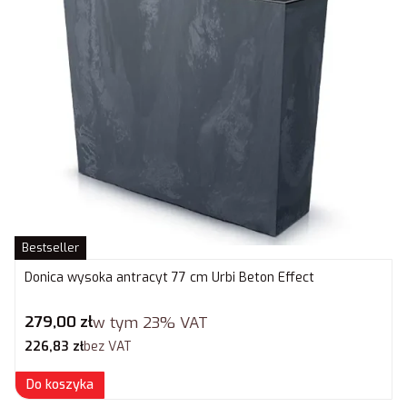
Bestseller
Donica wysoka antracyt 77 cm Urbi Beton Effect
Cena brutto
279,00 zł
w tym
23%
VAT
Cena netto
226,83 zł
bez VAT
Do koszyka