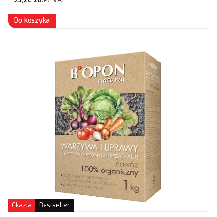
95,26 zł
bez VAT
Do koszyka
Okazja
Bestseller