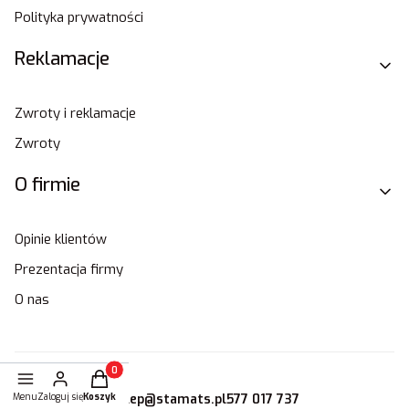
Polityka prywatności
Reklamacje
Zwroty i reklamacje
Zwroty
O firmie
Opinie klientów
Prezentacja firmy
O nas
Produkty w koszyku: 0. Zobacz szczegóły
Menu
Zaloguj się
Koszyk
sklep@stamats.pl
577 017 737