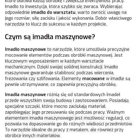
które ułatwia każdą obróbkę i zwiększa efektywność pracy.
Imadło to inwestycja, która szybko się zwraca. Wybierając
odpowiednie
imadło do warsztatu
, warto zwrócić uwagę na
jego rozmiar, siłę zacisku i jakość wykonania. Dobór właściwego
narzędzia to klucz do sukcesu w każdym projekcie.
Czym są imadła maszynowe?
Imadło maszynowe
to narzędzie, które umożliwia precyzyjne
mocowanie elementów podczas obróbki maszynowej. Jest
kluczowym wyposażeniem w każdym warsztacie
mechanicznym. Dzięki swojej solidnej konstrukcji, imadło
maszynowe gwarantuje stabilność podczas wiercenia,
frezowania czy szlifowania. Elementy
mocowane
w imadle są
pewnie utrzymywane, co zapewnia precyzyjną obróbkę.
Imadła maszynowe
różnią się od standardowych imadeł
przede wszystkim swoją budową i zastosowaniem. Posiadają
specjalne szczęki, które mocno zaciskają materiał,
zapobiegając jego przesuwaniu się podczas pracy. Ważnym
elementem imadła maszynowego jest możliwość regulacji, co
pozwala na dopasowanie go do różnych wielkości przedmiotów.
To narzędzie idealne do pracy z metalem, ale również przy
obróbce innych materiałów.