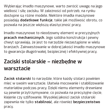
Wybierając imadło maszynowe, warto zwrócić uwagę na jego
wielkość i siłę zacisku. W zależności od potrzeb, na rynku
dostępne są różne modele. Niektóre imadła maszynowe
posiadają
dodatkowe funkcje
, takie jak możliwość obrotu, co
pozwala na jeszcze większą elastyczność pracy.
Imadło maszynowe to nieodzowny element w precyzyjnych
pracach mechanicznych
. Jego solidna konstrukcja i pewny
chwyt sprawiają, że jest to narzędzie niezastąpione w wielu
branżach. Zainwestowanie w dobrej jakości imadło maszynowe
to gwarancja długotrwałej, bezpiecznej i efektywnej pracy.
Zaciski stolarskie – niezbędne w
warsztacie
Zacisk stolarski
to narzędzie, które każdy stolarz powinien
mieć w swoim warsztacie. Ułatwia mocowanie i stabilizowanie
materiałów podczas pracy. Dzięki niemu elementy drewniane
są pewnie przytrzymywane, co pozwala na precyzyjne cięcie,
klejenie czy szlifowanie. Wysokiej jakości zacisk stolarski
zapewnia nie tylko
stabilność
, ale również
bezpieczeństwo
pracy.