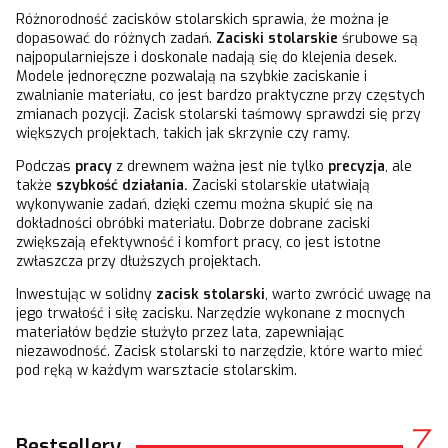
Różnorodność zacisków stolarskich sprawia, że można je
dopasować do różnych zadań.
Zaciski stolarskie
śrubowe są
najpopularniejsze i doskonale nadają się do klejenia desek.
Modele jednoręczne pozwalają na szybkie zaciskanie i
zwalnianie materiału, co jest bardzo praktyczne przy częstych
zmianach pozycji. Zacisk stolarski taśmowy sprawdzi się przy
większych projektach, takich jak skrzynie czy ramy.
Podczas
pracy
z drewnem ważna jest nie tylko
precyzja
, ale
także
szybkość działania.
Zaciski stolarskie ułatwiają
wykonywanie zadań, dzięki czemu można skupić się na
dokładności obróbki materiału. Dobrze dobrane zaciski
zwiększają efektywność i komfort pracy, co jest istotne
zwłaszcza przy dłuższych projektach.
Inwestując w solidny
zacisk stolarski
, warto zwrócić uwagę na
jego trwałość i siłę zacisku. Narzędzie wykonane z mocnych
materiałów będzie służyło przez lata, zapewniając
niezawodność. Zacisk stolarski to narzędzie, które warto mieć
pod ręką w każdym warsztacie stolarskim.
Bestsellery