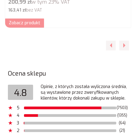
Cena brutto
200,99 zł
w tym
23%
VAT
Cena netto
163,41 zł
bez VAT
Zobacz produkt
Ocena sklepu
Opinie, z których została wyliczona średnia,
4.8
są wystawione przez zweryfikowanych
klientów, którzy dokonali zakupu w sklepie.
5
(7503)
4
(1355)
3
(64)
2
(21)