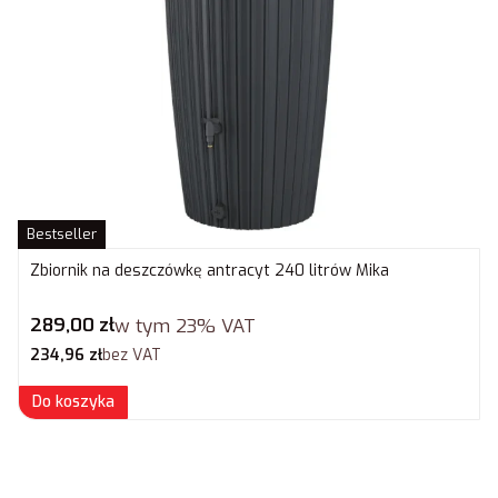
Bestseller
Zbiornik na deszczówkę antracyt 240 litrów Mika
Cena brutto
289,00 zł
w tym
23%
VAT
Cena netto
234,96 zł
bez VAT
Do koszyka