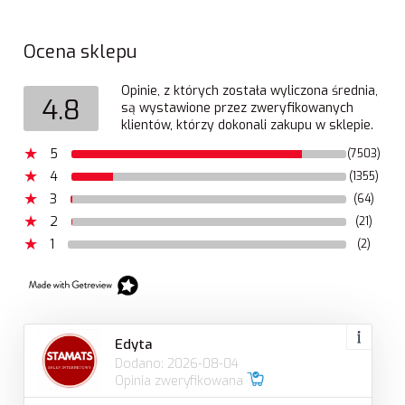
Ocena sklepu
Opinie, z których została wyliczona średnia,
4.8
są wystawione przez zweryfikowanych
klientów, którzy dokonali zakupu w sklepie.
5
(7503)
4
(1355)
3
(64)
2
(21)
1
(2)
Edyta
Dodano: 2026-08-04
Opinia zweryfikowana