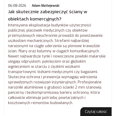
06-08-2026
Adam Matlejewski
Jak skutecznie zabezpieczyć ściany w
obiektach komercyjnych?
Intensywna eksploatacja budynków użyteczności
publicznej, placówek medycznych czy obiektów
przemysłowych nieuchronnie prowadzi do powstawania
uszkodzeń mechanicznych. Strefami najbardziej
narażonymi na ciągłe uderzenia są pionowe krawędzie
ścian, filary oraz kolumny w ciągach komunikacyjnych.
Nawet najtwardsze tynki i nowoczesne powłoki malarskie
ulegają odpryskom, pęknięciom oraz głębokim
wgnieceniom w starciu z ciężkimi wózkami
transportowymi, łóżkami medycznymi czy bagażami.
Skuteczna ochrona i prewencja wymagają wdrożenia
sprawdzonych rozwiązań inżynieryjnych. Profesjonalne
narożniki aluminiowe o grubości ścianki 2 mm stanowią
pancerną i bezkompromisową barierę ochronną, która
całkowicie eliminuje potrzebę powtarzalnych i
kosztownych remontów budowlanych.
Czytaj całość