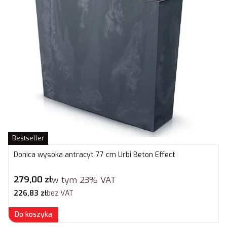
Bestseller
Donica wysoka antracyt 77 cm Urbi Beton Effect
Cena brutto
279,00 zł
w tym
23%
VAT
Cena netto
226,83 zł
bez VAT
Do koszyka