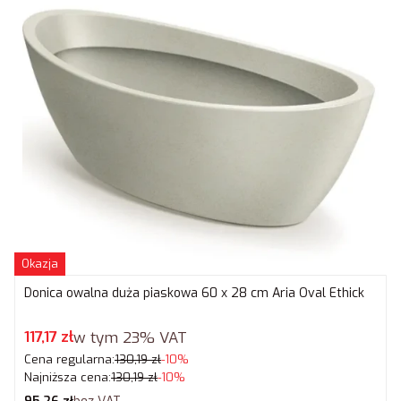
Okazja
Donica owalna duża piaskowa 60 x 28 cm Aria Oval Ethick
Cena promocyjna brutto
117,17 zł
w tym
23%
VAT
Cena regularna:
130,19 zł
-10%
Najniższa cena:
130,19 zł
-10%
Cena netto