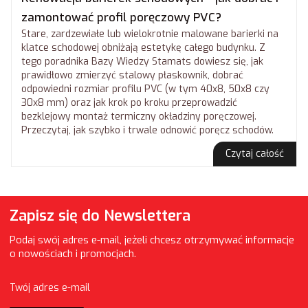
zamontować profil poręczowy PVC?
Stare, zardzewiałe lub wielokrotnie malowane barierki na
klatce schodowej obniżają estetykę całego budynku. Z
tego poradnika Bazy Wiedzy Stamats dowiesz się, jak
prawidłowo zmierzyć stalowy płaskownik, dobrać
odpowiedni rozmiar profilu PVC (w tym 40x8, 50x8 czy
30x8 mm) oraz jak krok po kroku przeprowadzić
bezklejowy montaż termiczny okładziny poręczowej.
Przeczytaj, jak szybko i trwale odnowić poręcz schodów.
Czytaj całość
Zapisz się do Newslettera
Podaj swój adres e-mail, jeżeli chcesz otrzymywać informacje
o nowościach i promocjach.
Twój adres e-mail