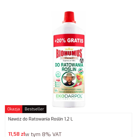
Okazja
Bestseller
Nawóz do Ratowania Roślin 1,2 L
Cena promocyjna brutto
11,58 zł
w tym
8%
VAT