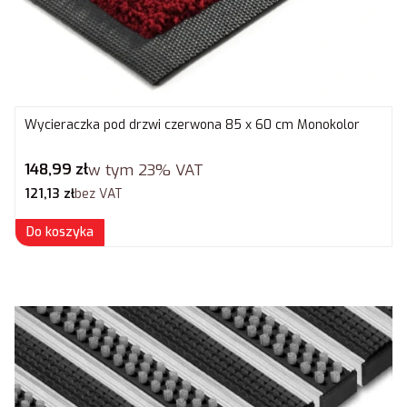
Wycieraczka pod drzwi czerwona 85 x 60 cm Monokolor
Cena brutto
148,99 zł
w tym
23%
VAT
Cena netto
121,13 zł
bez VAT
Do koszyka