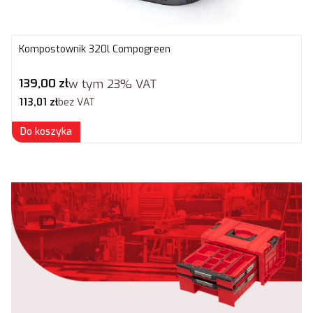
Kompostownik 320l Compogreen
Cena brutto
139,00 zł
w tym
23%
VAT
Cena netto
113,01 zł
bez VAT
Do koszyka