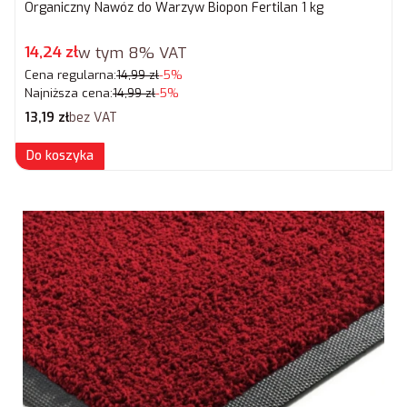
Organiczny Nawóz do Warzyw Biopon Fertilan 1 kg
Cena promocyjna brutto
14,24 zł
w tym
8%
VAT
Cena regularna:
14,99 zł
-5%
Najniższa cena:
14,99 zł
-5%
Cena netto
13,19 zł
bez VAT
Do koszyka