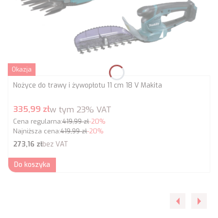
Okazja
Nożyce do trawy i żywopłotu 11 cm 18 V Makita
Cena promocyjna brutto
335,99 zł
w tym
23%
VAT
Cena regularna:
419,99 zł
-20%
Najniższa cena:
419,99 zł
-20%
Cena netto
273,16 zł
bez VAT
Do koszyka