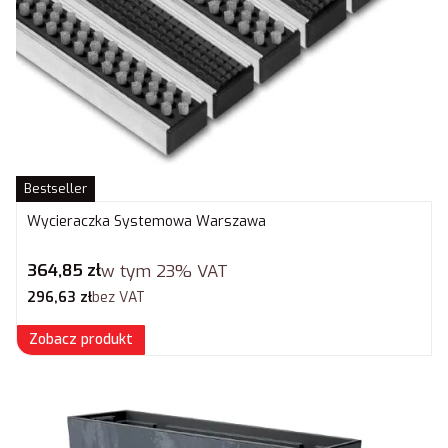
Bestseller
Wycieraczka Systemowa Warszawa
Cena brutto
364,85 zł
w tym
23%
VAT
Cena netto
296,63 zł
bez VAT
Zobacz produkt