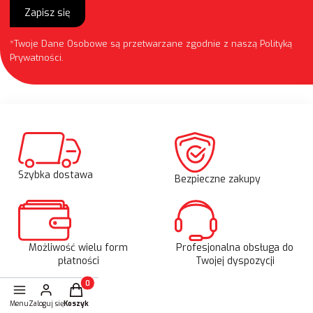
Zapisz się
*Twoje Dane Osobowe są przetwarzane zgodnie z naszą
Polityką
Prywatności
.
Szybka dostawa
Bezpieczne zakupy
Możliwość wielu form
Profesjonalna obsługa do
płatności
Twojej dyspozycji
Produkty w koszyku: 0. Zobacz szczegóły
Menu
Zaloguj się
Koszyk