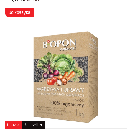
95,26 zł
bez VAT
Do koszyka
Okazja
Bestseller