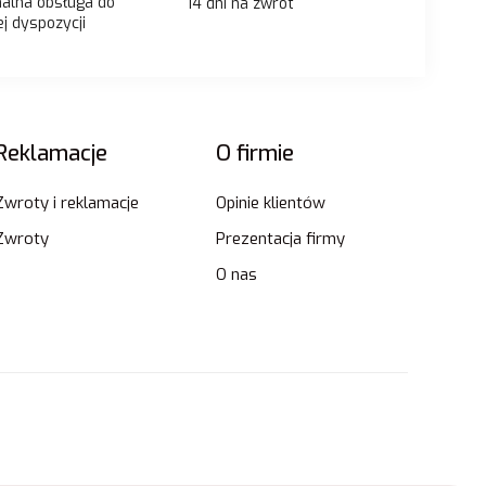
nalna obsługa do
14 dni na zwrot
j dyspozycji
Reklamacje
O firmie
Zwroty i reklamacje
Opinie klientów
Zwroty
Prezentacja firmy
O nas