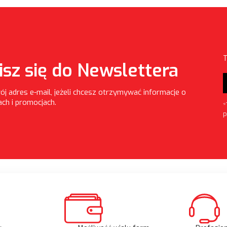
T
isz się do Newslettera
ój adres e-mail, jeżeli chcesz otrzymywać informacje o
ch i promocjach.
*
P