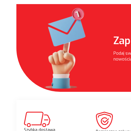
Zap
Podaj sw
nowościa
Szybka dostawa