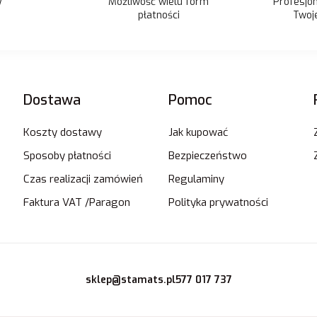
Możliwość wielu form
y
Profesjo
płatności
Twoje
Dostawa
Pomoc
Koszty dostawy
Jak kupować
Sposoby płatności
Bezpieczeństwo
Czas realizacji zamówień
Regulaminy
Faktura VAT /Paragon
Polityka prywatności
sklep@stamats.pl
577 017 737