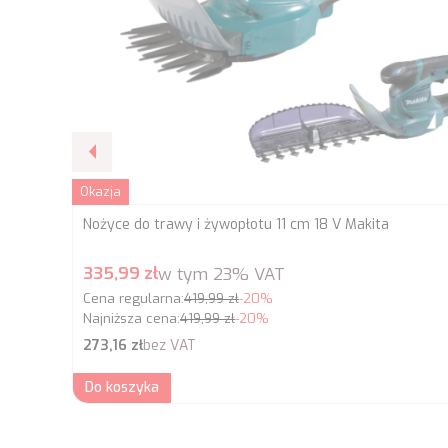
Okazja
Nożyce do trawy i żywopłotu 11 cm 18 V Makita
Cena promocyjna brutto
335,99 zł
w tym
23%
VAT
Cena regularna:
419,99 zł
-20%
Najniższa cena:
419,99 zł
-20%
Cena netto
273,16 zł
bez VAT
Do koszyka