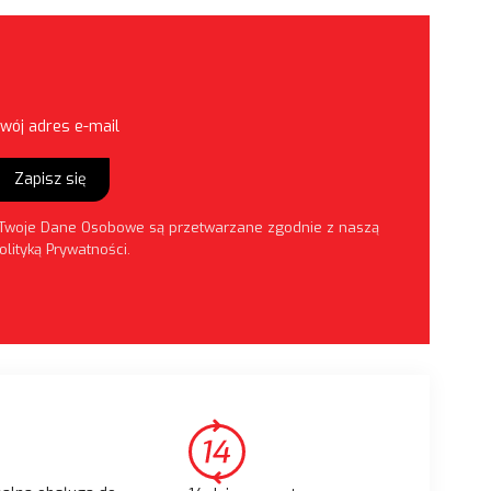
wój adres e-mail
Zapisz się
Twoje Dane Osobowe są przetwarzane zgodnie z naszą
olityką Prywatności
.