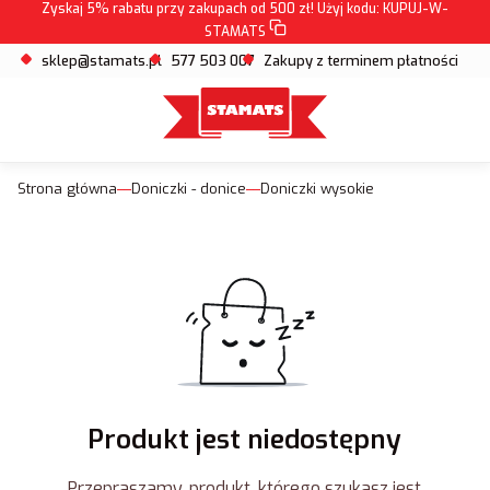
Zyskaj 5% rabatu przy zakupach od 500 zł! Użyj kodu:
KUPUJ-W-
STAMATS
sklep@stamats.pl
577 503 007
Zakupy z terminem płatności
Strona główna
Doniczki - donice
Doniczki wysokie
Produkt jest niedostępny
Przepraszamy, produkt, którego szukasz jest