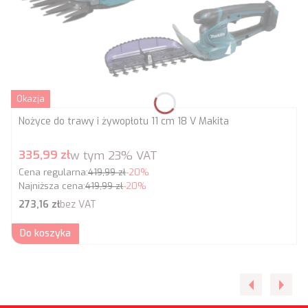
Okazja
Nożyce do trawy i żywopłotu 11 cm 18 V Makita
Cena promocyjna brutto
335,99 zł
w tym
23%
VAT
Cena regularna:
419,99 zł
-20%
Najniższa cena:
419,99 zł
-20%
Cena netto
273,16 zł
bez VAT
Do koszyka