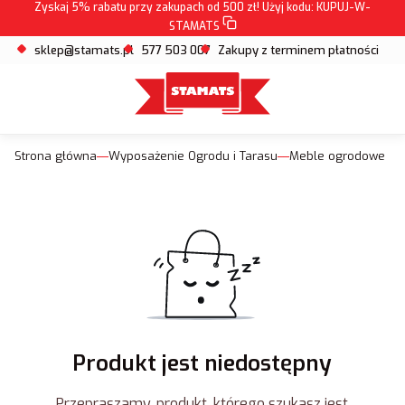
Zyskaj 5% rabatu przy zakupach od 500 zł! Użyj kodu:
KUPUJ-W-
STAMATS
sklep@stamats.pl
577 503 007
Zakupy z terminem płatności
Strona główna
Wyposażenie Ogrodu i Tarasu
Meble ogrodowe
Produkt jest niedostępny
Przepraszamy, produkt, którego szukasz jest