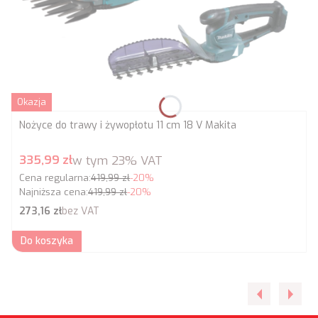
Okazja
Nożyce do trawy i żywopłotu 11 cm 18 V Makita
Cena promocyjna brutto
335,99 zł
w tym
23%
VAT
Cena regularna:
419,99 zł
-20%
Najniższa cena:
419,99 zł
-20%
Cena netto
273,16 zł
bez VAT
Do koszyka