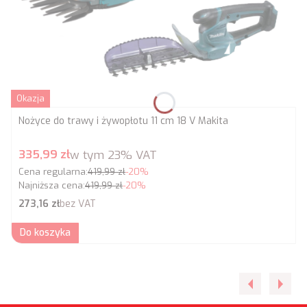
Okazja
Nożyce do trawy i żywopłotu 11 cm 18 V Makita
Cena promocyjna brutto
335,99 zł
w tym
23%
VAT
Cena regularna:
419,99 zł
-20%
Najniższa cena:
419,99 zł
-20%
Cena netto
273,16 zł
bez VAT
Do koszyka