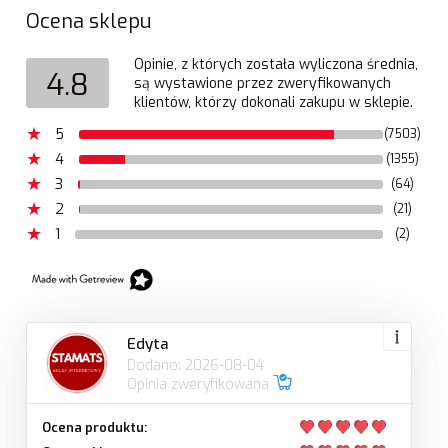
Ocena sklepu
Opinie, z których została wyliczona średnia,
4.8
są wystawione przez zweryfikowanych
klientów, którzy dokonali zakupu w sklepie.
5
(7503)
4
(1355)
3
(64)
2
(21)
1
(2)
Edyta
Dodano: 2026-08-04
Opinia zweryfikowana
Ocena produktu: