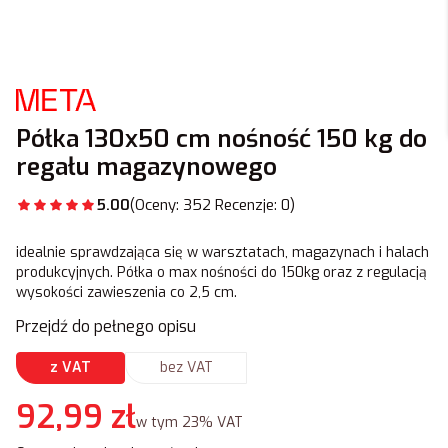
Półka 130x50 cm nośność 150 kg do
regału magazynowego
5.00
(Oceny: 352 Recenzje: 0)
idealnie sprawdzająca się w warsztatach, magazynach i halach
produkcyjnych. Półka o max nośności do 150kg oraz z regulacją
wysokości zawieszenia co 2,5 cm.
Przejdź do pełnego opisu
z VAT
bez VAT
Cena
92,99 zł
w tym 23% VAT
w tym
23%
VAT