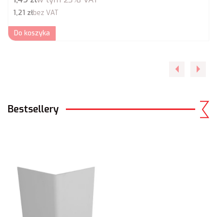
Cena netto
1,21 zł
bez VAT
Do koszyka
Bestsellery