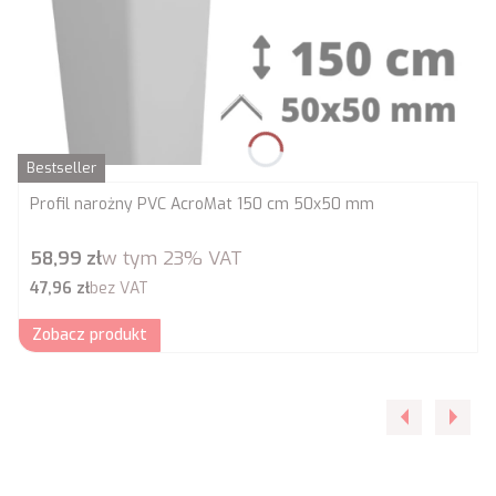
Bestseller
Profil narożny PVC AcroMat 150 cm 50x50 mm
Cena brutto
58,99 zł
w tym
23%
VAT
Cena netto
47,96 zł
bez VAT
Zobacz produkt