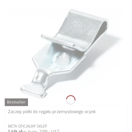
Bestseller
Zaczep półki do regału przemysłowego ocynk
PRODUCENT
META OFICJALNY SKLEP
Cena brutto
1,49 zł
w tym
23%
VAT