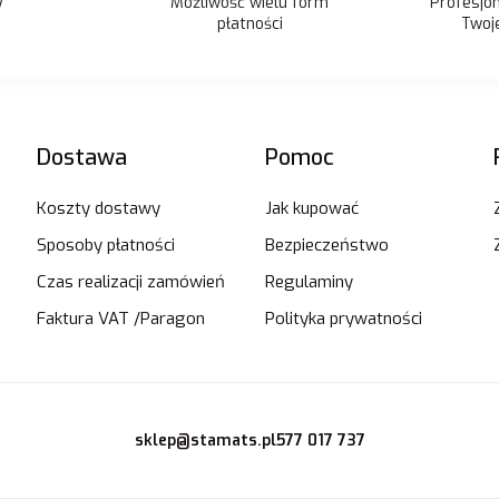
Możliwość wielu form
y
Profesjo
płatności
Twoje
Dostawa
Pomoc
Koszty dostawy
Jak kupować
Sposoby płatności
Bezpieczeństwo
Czas realizacji zamówień
Regulaminy
Faktura VAT /Paragon
Polityka prywatności
sklep@stamats.pl
577 017 737