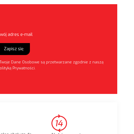
wój adres e-mail
Zapisz się
Twoje Dane Osobowe są przetwarzane zgodnie z naszą
olityką Prywatności
.