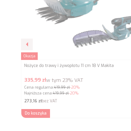
Okazja
Nożyce do trawy i żywopłotu 11 cm 18 V Makita
Cena promocyjna brutto
335,99 zł
w tym
23%
VAT
Cena regularna:
419,99 zł
-20%
Najniższa cena:
419,99 zł
-20%
Cena netto
273,16 zł
bez VAT
Do koszyka