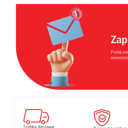
Zap
Podaj sw
nowościa
Szybka dostawa