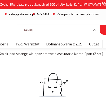
Zyskaj 5% rabatu przy zakupach od 500 zł! Użyj kodu:
KUPUJ-W-STAMATS
sklep@stamats.pl
577 503 007
Zakupy z terminem płatności
Wyczyść
Wiosna
Twój Warsztat
Dofinansowanie z ZUS
Outlet
Stojaki pod sztangę wielopoziomowe z asekuracją Marbo Sport (2 szt.)