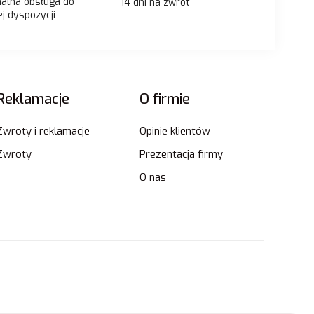
nalna obsługa do
14 dni na zwrot
j dyspozycji
Reklamacje
O firmie
Zwroty i reklamacje
Opinie klientów
Zwroty
Prezentacja firmy
O nas