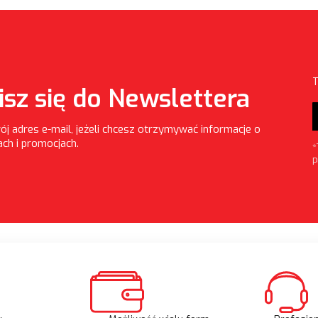
T
isz się do Newslettera
ój adres e-mail, jeżeli chcesz otrzymywać informacje o
ch i promocjach.
*
P