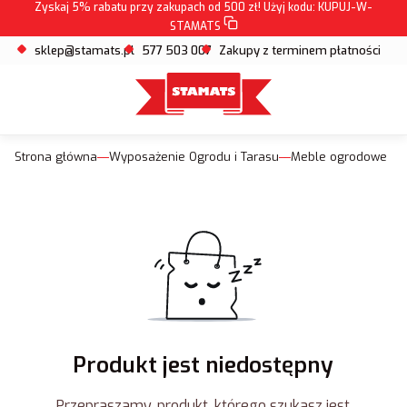
Zyskaj 5% rabatu przy zakupach od 500 zł! Użyj kodu:
KUPUJ-W-
STAMATS
sklep@stamats.pl
577 503 007
Zakupy z terminem płatności
Strona główna
Wyposażenie Ogrodu i Tarasu
Meble ogrodowe
Produkt jest niedostępny
Przepraszamy, produkt, którego szukasz jest