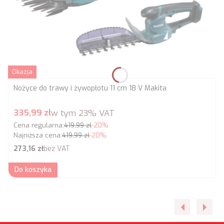
Okazja
Nożyce do trawy i żywopłotu 11 cm 18 V Makita
Cena promocyjna brutto
335,99 zł
w tym
23%
VAT
Cena regularna:
419,99 zł
-20%
Najniższa cena:
419,99 zł
-20%
Cena netto
273,16 zł
bez VAT
Do koszyka