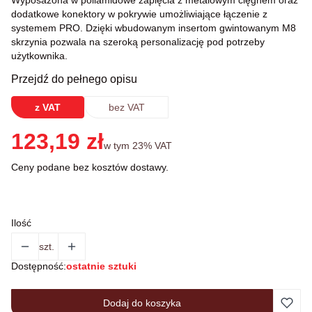
Wyposażona w poliamidowe zapięcia z metalowym cięgnem oraz
dodatkowe konektory w pokrywie umożliwiające łączenie z
systemem PRO. Dzięki wbudowanym insertom gwintowanym M8
skrzynia pozwala na szeroką personalizację pod potrzeby
użytkownika.
Przejdź do pełnego opisu
z VAT
bez VAT
Cena
123,19 zł
w tym 23% VAT
w tym
23%
VAT
Ceny podane bez kosztów dostawy.
Ilość
szt.
Dostępność:
ostatnie sztuki
Dodaj do koszyka