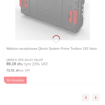
Walizka narzędziowa Qbrick System Prime Toolbox 150 Vario
PRODUCENT
QBRICK OFICJALNY SKLEP
Cena brutto
89,19 zł
w tym
23%
VAT
Cena netto
72,51 zł
bez VAT
Do koszyka