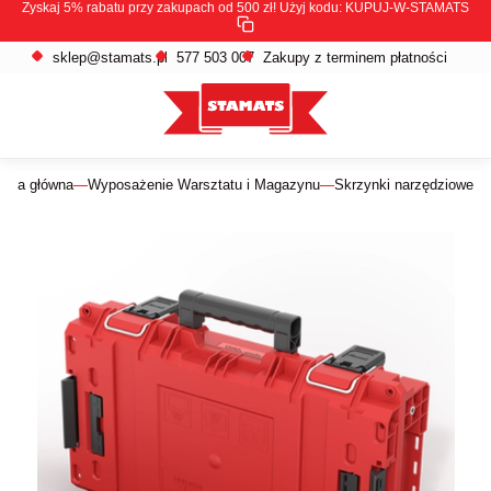
Zyskaj 5% rabatu przy zakupach od 500 zł! Użyj kodu:
KUPUJ-W-STAMATS
sklep@stamats.pl
577 503 007
Zakupy z terminem płatności
rona główna
Wyposażenie Warsztatu i Magazynu
Skrzynki narzędziowe