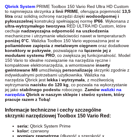
Qbrick System
PRIME Toolbox 150 Vario Red Ultra HD Custom
to najmniejsza skrzynka
z linii PRIME
, oferująca pojemność
13,5
litra
oraz solidną ochronę narzędzi dzięki
wodoodpornej i
pyłoszczelnej
konstrukcji spełniającej normę
IP66
. Wykonana z
ultra-wytrzymałego tworzywa
RED ULTRA HD Custom, które
cechuje
nadzwyczajna odporność na uszkodzenia
mechaniczne i utrzymanie właściwości nawet w temperaturach
poniżej 0°C
. Walizka Toolbox 150 Vario wyposażona jest w
poliamidowe zapięcia z metalowym cięgnem
oraz dodatkowe
konektory w pokrywie
, pozwalające na
łączenie jej z
modułami systemu PRO
, co zwiększa jej funkcjonalność. Model
150 Vario to idealne rozwiązanie na narzędzia ręczne i
kompaktowe elektronarzędzia, a wmontowane
inserty
gwintowane M8
umożliwiają
personalizację
skrzynki zgodnie z
indywidualnymi potrzebami użytkownika. Walizka na
narzędzia Qbrick jest
lekka i wytrzymała
, z możliwością
wytrzymania
nacisku do 120 kg
, co pozwala na wykorzystanie
jej jako
stabilnego podestu
roboczego.
Zamów
walizki na
narzędzia
Qbrick w naszym sklepie i stwórz system, który
pracuje razem z Tobą!
Informacje techniczne i cechy szczególne
skrzynki narzędziowej Toolbox 150 Vario Red:
seria:
Qbrick System Prime
kolor:
czerwony
wymiary zewnętrzne
(długość x szerokość x