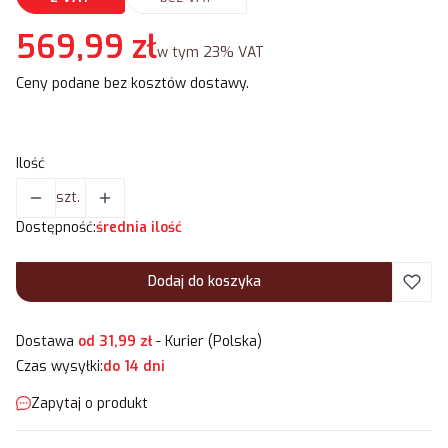
Cena
569,99 zł
w tym 23% VAT
w tym
23%
VAT
Ceny podane bez kosztów dostawy.
Ilość
szt.
Dostępność:
średnia ilość
Dodaj do koszyka
Dostawa
od 31,99 zł
- Kurier (Polska)
Czas wysyłki:
do 14 dni
Zapytaj o produkt