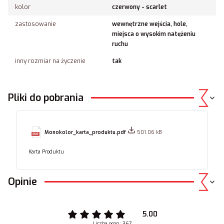
kolor
czerwony - scarlet
zastosowanie
wewnętrzne wejścia, hole,
miejsca o wysokim natężeniu
ruchu
inny rozmiar na życzenie
tak
Pliki do pobrania
Monokolor_karta_produktu.pdf
501.06 kB
Karta Produktu
Opinie
5.00
Liczba ocen: 367