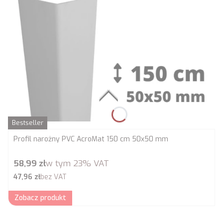
Bestseller
Profil narożny PVC AcroMat 150 cm 50x50 mm
Cena brutto
58,99 zł
w tym
23%
VAT
Cena netto
47,96 zł
bez VAT
Zobacz produkt