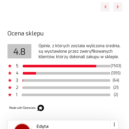
Ocena sklepu
Opinie, z których została wyliczona średnia,
4.8
są wystawione przez zweryfikowanych
klientów, którzy dokonali zakupu w sklepie.
5
(7503)
4
(1355)
3
(64)
2
(21)
1
(2)
Edyta