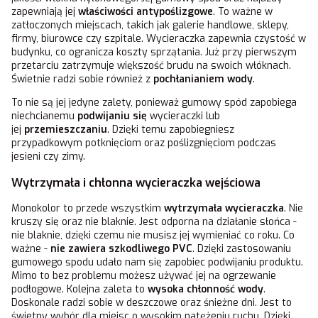
zapewniają jej
właściwości antypoślizgowe
. To ważne w
zatłoczonych miejscach, takich jak galerie handlowe, sklepy,
firmy, biurowce czy szpitale. Wycieraczka zapewnia czystość w
budynku, co ogranicza koszty sprzątania. Już przy pierwszym
przetarciu zatrzymuje większość brudu na swoich włóknach.
Świetnie radzi sobie również z
pochłanianiem wody
.
To nie są jej jedyne zalety, ponieważ gumowy spód zapobiega
niechcianemu
podwijaniu się
wycieraczki lub
jej
przemieszczaniu
. Dzięki temu zapobiegniesz
przypadkowym potknięciom oraz poślizgnięciom podczas
jesieni czy zimy.
Wytrzymała i chłonna wycieraczka wejściowa
Monokolor to przede wszystkim
wytrzymała wycieraczka
. Nie
kruszy się oraz nie blaknie. Jest odporna na działanie słońca -
nie blaknie, dzięki czemu nie musisz jej wymieniać co roku. Co
ważne -
nie zawiera szkodliwego PVC
. Dzięki zastosowaniu
gumowego spodu udało nam się zapobiec podwijaniu produktu.
Mimo to bez problemu możesz używać jej na ogrzewanie
podłogowe. Kolejna zaleta to
wysoka chłonność wody
.
Doskonale radzi sobie w deszczowe oraz śnieżne dni. Jest to
świetny wybór dla miejsc o wysokim natężeniu ruchu. Dzięki