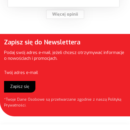
Więcej opinii
Zapisz się do Newslettera
Podaj swój adres e-mail, jeżeli chcesz otrzymywać informacje
o nowościach i promocjach.
Twój adres e-mail
Zapisz się
*Twoje Dane Osobowe są przetwarzane zgodnie z naszą
Polityką
Prywatności
.