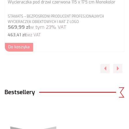
Wycieraczka pod drzwi czerwona 115 x 175 cm Monokolor
PRODUCENT
STAMATS – BEZPOŚREDNI PRODUCENT PROFESJONALNYCH
WYCIERACZEK OBIEKTOWYCH I MAT Z LOGO
Cena brutto
569,99 zł
w tym
23%
VAT
Cena netto
463,41 zł
bez VAT
Do koszyka
Bestsellery