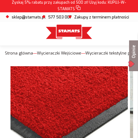
Zyskaj 5% rabatu przy zakupach od 500 zł! Użyj kodu:
KUPUJ-W-
STAMATS
sklep@stamats.pl
577 503 007
Zakupy z terminem płatności
Opinie
Strona główna
Wycieraczki Wejściowe
Wycieraczki tekstylne pod 