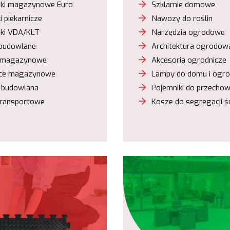
iki magazynowe Euro
Szklarnie domowe
i piekarnicze
Nawozy do roślin
iki VDA/KLT
Narzędzia ogrodowe
 budowlane
Architektura ogrodow
 magazynowe
Akcesoria ogrodnicze
ice magazynowe
Lampy do domu i ogr
-budowlana
Pojemniki do przecho
transportowe
Kosze do segregacji ś