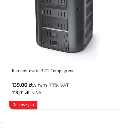
Kompostownik 320l Compogreen
Cena brutto
139,00 zł
w tym
23%
VAT
Cena netto
113,01 zł
bez VAT
Do koszyka