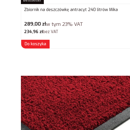
Bestseller
Zbiornik na deszczówkę antracyt 240 litrów Mika
Cena brutto
289,00 zł
w tym
23%
VAT
Cena netto
234,96 zł
bez VAT
Do koszyka