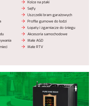
Kolce na ptaki
Sejfy
Uszczelki bram garażowych
a
Profile gumowe do łodzi
Łopaty i zgarniacze do śniegu
odu
Akcesoria samochodowe
wywania
Małe AGD
mieci
Małe RTV