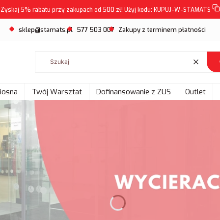
Zyskaj 5% rabatu przy zakupach od 500 zł! Użyj kodu:
KUPUJ-W-STAMATS
sklep@stamats.pl
577 503 007
Zakupy z terminem płatności
Wyczyść
Wiosna
Twój Warsztat
Dofinansowanie z ZUS
Outlet