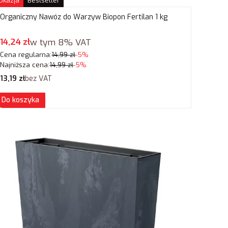
Okazja
Bestseller
Organiczny Nawóz do Warzyw Biopon Fertilan 1 kg
Cena promocyjna brutto
14,24 zł
w tym
8%
VAT
Cena regularna:
14,99 zł
-5%
Najniższa cena:
14,99 zł
-5%
Cena netto
13,19 zł
bez VAT
Do koszyka