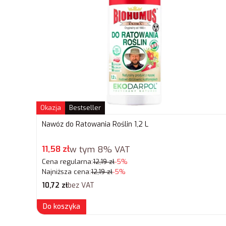
Okazja
Bestseller
Nawóz do Ratowania Roślin 1,2 L
Cena promocyjna brutto
11,58 zł
w tym
8%
VAT
Cena regularna:
12,19 zł
-5%
Najniższa cena:
12,19 zł
-5%
Cena netto
10,72 zł
bez VAT
Do koszyka