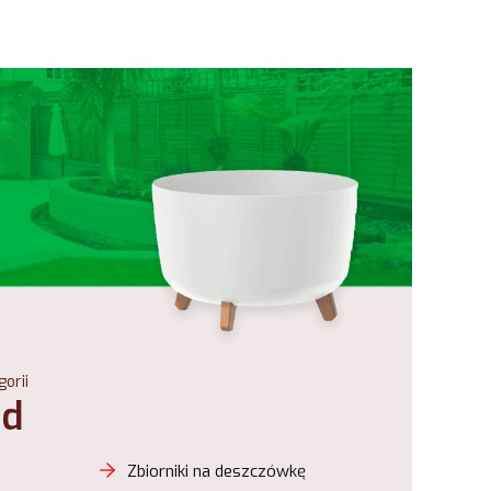
orii
ód
Zbiorniki na deszczówkę