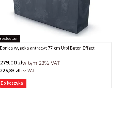
Bestseller
Donica wysoka antracyt 77 cm Urbi Beton Effect
Cena brutto
279,00 zł
w tym
23%
VAT
Cena netto
226,83 zł
bez VAT
Do koszyka