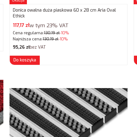
Okazja
Donica owalna duża piaskowa 60 x 28 cm Aria Oval
Ethick
Cena promocyjna brutto
117,17 zł
w tym
23%
VAT
Cena regularna:
130,19 zł
-10%
Najniższa cena:
130,19 zł
-10%
Cena netto
95,26 zł
bez VAT
Do koszyka