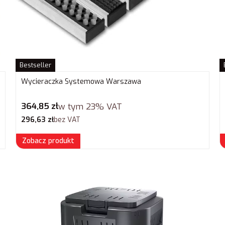
Bestseller
Wycieraczka Systemowa Warszawa
Cena brutto
364,85 zł
w tym
23%
VAT
Cena netto
296,63 zł
bez VAT
Zobacz produkt