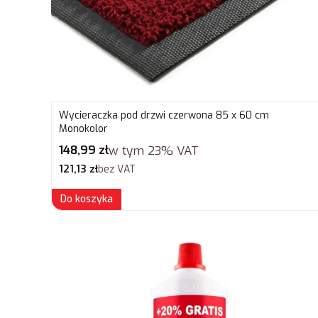
Wycieraczka pod drzwi czerwona 85 x 60 cm
Monokolor
Cena brutto
148,99 zł
w tym
23%
VAT
Cena netto
121,13 zł
bez VAT
Do koszyka