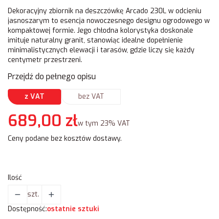
Dekoracyjny zbiornik na deszczówkę Arcado 230L w odcieniu
jasnoszarym to esencja nowoczesnego designu ogrodowego w
kompaktowej formie. Jego chłodna kolorystyka doskonale
imituje naturalny granit, stanowiąc idealne dopełnienie
minimalistycznych elewacji i tarasów, gdzie liczy się każdy
centymetr przestrzeni.
Przejdź do pełnego opisu
z VAT
bez VAT
Cena
689,00 zł
w tym 23% VAT
w tym
23%
VAT
Ceny podane bez kosztów dostawy.
Ilość
szt.
Dostępność:
ostatnie sztuki