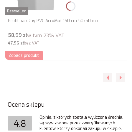
Bestseller
Profil narożny PVC AcroMat 150 cm 50x50 mm
Cena brutto
58,99 zł
w tym
23%
VAT
Cena netto
47,96 zł
bez VAT
Zobacz produkt
Ocena sklepu
Opinie, z których została wyliczona średnia,
4.8
są wystawione przez zweryfikowanych
klientów, którzy dokonali zakupu w sklepie.