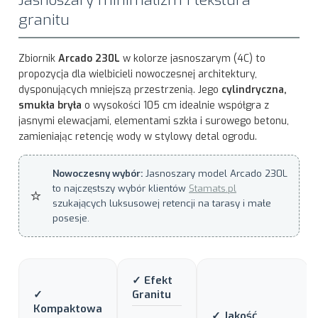
Jasnoszary minimalizm i tekstura
granitu
Zbiornik
Arcado 230L
w kolorze jasnoszarym (4C) to
propozycja dla wielbicieli nowoczesnej architektury,
dysponujących mniejszą przestrzenią. Jego
cylindryczna,
smukła bryła
o wysokości 105 cm idealnie współgra z
jasnymi elewacjami, elementami szkła i surowego betonu,
zamieniając retencję wody w stylowy detal ogrodu.
Nowoczesny wybór:
Jasnoszary model Arcado 230L
to najczęstszy wybór klientów
Stamats.pl
⭐
szukających luksusowej retencji na tarasy i małe
posesje.
✓ Efekt
✓
Granitu
Kompaktowa
✓ Jakość