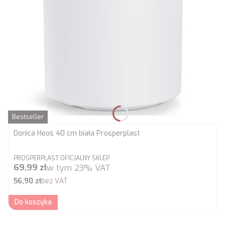
Bestseller
Donica Heos 40 cm biała Prosperplast
PRODUCENT
PROSPERPLAST OFICJALNY SKLEP
Cena brutto
69,99 zł
w tym
23%
VAT
Cena netto
56,90 zł
bez VAT
Do koszyka