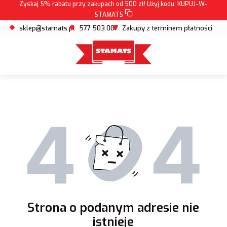
Zyskaj 5% rabatu przy zakupach od 500 zł! Użyj kodu:
KUPUJ-W-
STAMATS
sklep@stamats.pl
577 503 007
Zakupy z terminem płatności
Strona o podanym adresie nie
istnieje