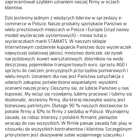
zaprocentował szybkim uznaniem naszej firmy w oczach
klientów.
Dziś jesteśmy jednym z wiodących liderów w sprzedaży e-
commerce w Polsce. Nasze produkty spotykacie Państwo w
wielu prestiżowych miejscach w Polsce i Europie (stąd nazwy
modeli wycieraczek systemowych) - mowa tutaj o
wycieraczkach marki STAMATS. W naszym sklepie
internetowym codziennie kupujecie Państwo dużo wycieraczek
najwyższej światowej jakości, mnóstwo doniczek, skrzynek
narzędziowych, kuwet warsztatowych, zbiorników na wodę
deszczową, pojemników transportowych euro, sprzętu AGD i
sprzętu do ćwiczeń, precyzyjnych przyrządów pomiarowych i
wielu innych. Uznaniem dla nas jest Państwa satysfakcja z
udanych zakupów, potwierdzona wspaniałymi, wysokimi
ocenami naszej pracy. Cieszymy się, że lubicie Państwo u nas
kupować. My wciąż się rozwijamy, lubimy pracować i lubimy się
doskonalić. Jesteśmy firmą, dla której niezwykle ważny jest
biznesowy patriotyzm. Dlatego 90 % naszych dostawców to
polskie firmy a 10% to firmy z siedzibą w Polsce. Wyznajemy
zasadę, że robiąc interesy z polskimi firmami, pieniądze
wracają do nas wszystkich. W firmie panuje zasada fair play w
stosunku do wszystkich kontrahentów i klientów. Szczególnym
priorytetem jest okazywanie sobie wzajemnego szacunku i