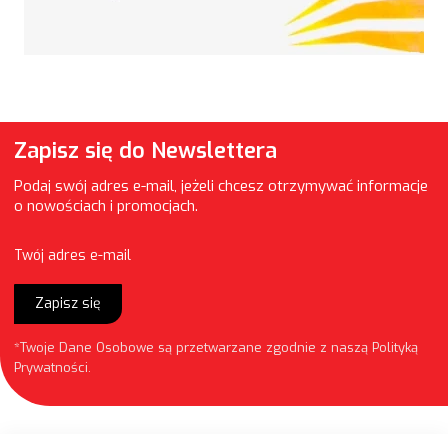
Zapisz się do Newslettera
Podaj swój adres e-mail, jeżeli chcesz otrzymywać informacje
o nowościach i promocjach.
Twój adres e-mail
Zapisz się
*Twoje Dane Osobowe są przetwarzane zgodnie z naszą
Polityką
Prywatności
.