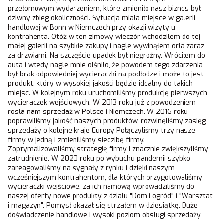
przełomowym wydarzeniem, które zmieniło nasz biznes był
dziwny zbieg okoliczności. Sytuacja miała miejsce w galerii
handlowej w Bonn w Niemczech przy okazji wizyty u
kontrahenta. Otóż w ten zimowy wieczór wchodziłem do tej
małej galerii na szybkie zakupy i nagle wywinąłem orła zaraz
za drzwiami. Na szczęście upadek był niegroźny. Wróciłem do
auta i wtedy nagle mnie olśniło, że powodem tego zdarzenia
był brak odpowiedniej wycieraczki na podłodze i może to jest
produkt, który w wysokiej jakości będzie idealny do takich
miejsc. W kolejnym roku uruchomiliśmy produkcję pierwszych
wycieraczek wejściowych. W 2013 roku już z powodzeniem
rosła nam sprzedaż w Polsce i Niemczech. W 2016 roku
poprawiliśmy jakość naszych produktów, rozwinęliśmy zasięg
sprzedaży o kolejne kraje Europy Połączyliśmy trzy nasze
firmy w jedną i zmieniliśmy siedzibę firmy.
Zoptymalizowaliśmy strategię firmy i znacznie zwiększyliśmy
zatrudnienie. W 2020 roku po wybuchu pandemii szybko
zareagowaliśmy na sygnały z rynku i dzięki naszym
wcześniejszym kontrahentom, dla których przygotowaliśmy
wycieraczki wejściowe, za ich namową wprowadziliśmy do
naszej oferty nowe produkty z działu "Dom i ogród" i "Warsztat
i magazyn". Pomysł okazał się strzałem w dziesiątkę. Duże
doświadczenie handlowe i wysoki poziom obsługi sprzedaży