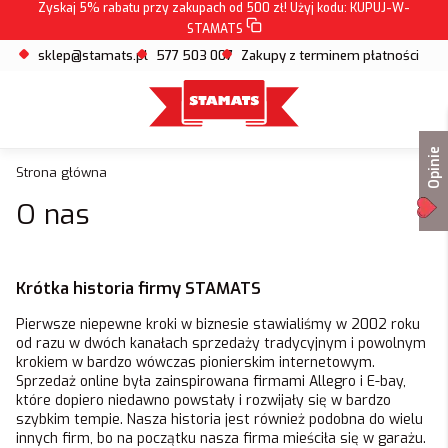
Zyskaj 5% rabatu przy zakupach od 500 zł! Użyj kodu:
KUPUJ-W-
STAMATS
sklep@stamats.pl
577 503 007
Zakupy z terminem płatności
Opinie
Strona główna
O nas
Krótka historia firmy STAMATS
Pierwsze niepewne kroki w biznesie stawialiśmy w 2002 roku
od razu w dwóch kanałach sprzedaży tradycyjnym i powolnym
krokiem w bardzo wówczas pionierskim internetowym.
Sprzedaż online była zainspirowana firmami Allegro i E-bay,
które dopiero niedawno powstały i rozwijały się w bardzo
szybkim tempie. Nasza historia jest również podobna do wielu
innych firm, bo na początku nasza firma mieściła się w garażu.