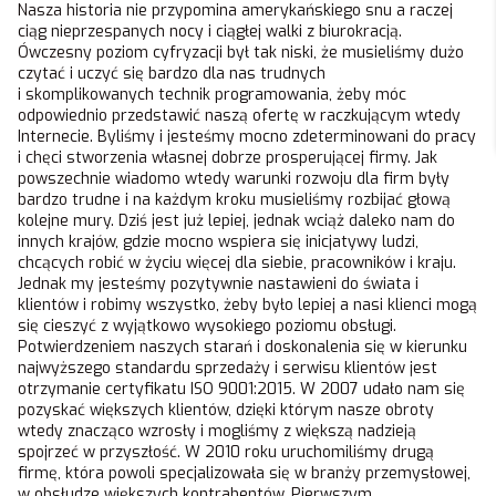
Nasza historia nie przypomina amerykańskiego snu a raczej
ciąg nieprzespanych nocy i ciągłej walki z biurokracją.
Ówczesny poziom cyfryzacji był tak niski, że musieliśmy dużo
czytać i uczyć się bardzo dla nas trudnych
i skomplikowanych technik programowania, żeby móc
odpowiednio przedstawić naszą ofertę w raczkującym wtedy
Internecie. Byliśmy i jesteśmy mocno zdeterminowani do pracy
i chęci stworzenia własnej dobrze prosperującej firmy. Jak
powszechnie wiadomo wtedy warunki rozwoju dla firm były
bardzo trudne i na każdym kroku musieliśmy rozbijać głową
kolejne mury. Dziś jest już lepiej, jednak wciąż daleko nam do
innych krajów, gdzie mocno wspiera się inicjatywy ludzi,
chcących robić w życiu więcej dla siebie, pracowników i kraju.
Jednak my jesteśmy pozytywnie nastawieni do świata i
klientów i robimy wszystko, żeby było lepiej a nasi klienci mogą
się cieszyć z wyjątkowo wysokiego poziomu obsługi.
Potwierdzeniem naszych starań i doskonalenia się w kierunku
najwyższego standardu sprzedaży i serwisu klientów jest
otrzymanie certyfikatu ISO 9001:2015. W 2007 udało nam się
pozyskać większych klientów, dzięki którym nasze obroty
wtedy znacząco wzrosły i mogliśmy z większą nadzieją
spojrzeć w przyszłość. W 2010 roku uruchomiliśmy drugą
firmę, która powoli specjalizowała się w branży przemysłowej,
w obsłudze większych kontrahentów. Pierwszym