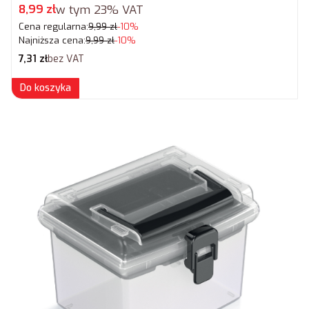
Cena promocyjna brutto
8,99 zł
w tym
23%
VAT
Cena regularna:
9,99 zł
-10%
Najniższa cena:
9,99 zł
-10%
Cena netto
7,31 zł
bez VAT
Do koszyka