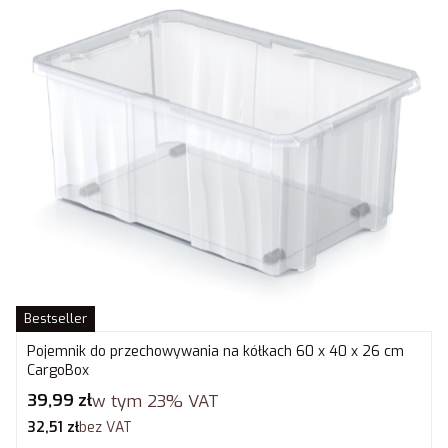
Bestseller
Pojemnik do przechowywania na kółkach 60 x 40 x 26 cm
CargoBox
Cena brutto
39,99 zł
w tym
23%
VAT
Cena netto
32,51 zł
bez VAT