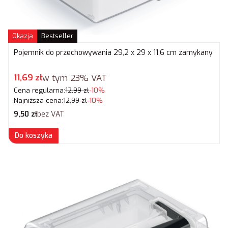
Okazja
Bestseller
Pojemnik do przechowywania 29,2 x 29 x 11,6 cm zamykany
Cena promocyjna brutto
11,69 zł
w tym
23%
VAT
Cena regularna:
12,99 zł
-10%
Najniższa cena:
12,99 zł
-10%
Cena netto
9,50 zł
bez VAT
Do koszyka