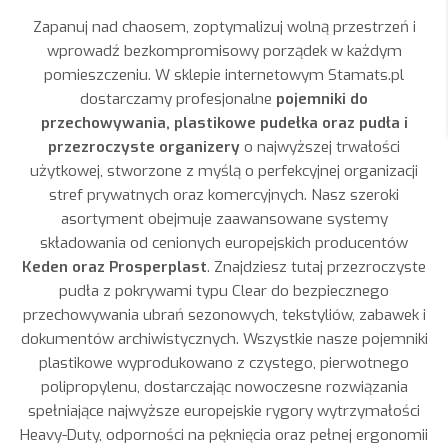
Zapanuj nad chaosem, zoptymalizuj wolną przestrzeń i
wprowadź bezkompromisowy porządek w każdym
pomieszczeniu. W sklepie internetowym Stamats.pl
dostarczamy profesjonalne
pojemniki do
przechowywania, plastikowe pudełka oraz pudła i
przezroczyste organizery
o najwyższej trwałości
użytkowej, stworzone z myślą o perfekcyjnej organizacji
stref prywatnych oraz komercyjnych. Nasz szeroki
asortyment obejmuje zaawansowane systemy
składowania od cenionych europejskich producentów
Keden oraz Prosperplast
. Znajdziesz tutaj przezroczyste
pudła z pokrywami typu Clear do bezpiecznego
przechowywania ubrań sezonowych, tekstyliów, zabawek i
dokumentów archiwistycznych. Wszystkie nasze pojemniki
plastikowe wyprodukowano z czystego, pierwotnego
polipropylenu, dostarczając nowoczesne rozwiązania
spełniające najwyższe europejskie rygory wytrzymałości
Heavy-Duty, odporności na pęknięcia oraz pełnej ergonomii