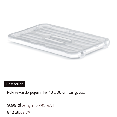
Bestseller
Pokrywka do pojemnika 40 x 30 cm CargoBox
Cena brutto
9,99 zł
w tym
23%
VAT
Cena netto
8,12 zł
bez VAT