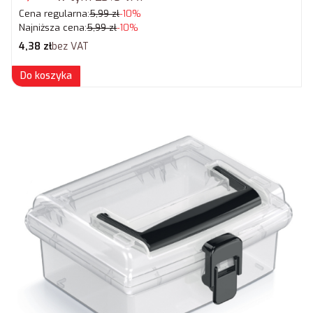
Cena regularna:
5,99 zł
-10%
Najniższa cena:
5,99 zł
-10%
Cena netto
4,38 zł
bez VAT
Do koszyka