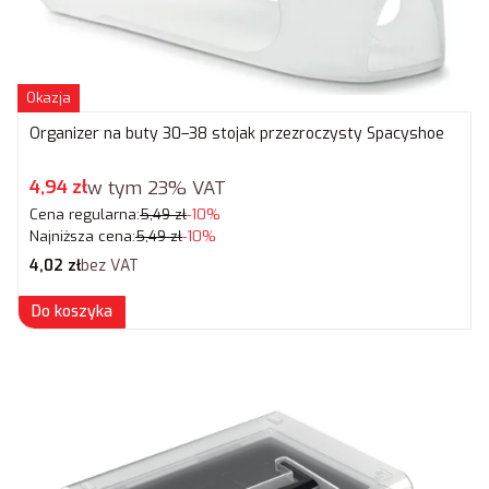
Okazja
Organizer na buty 30–38 stojak przezroczysty Spacyshoe
Cena promocyjna brutto
4,94 zł
w tym
23%
VAT
Cena regularna:
5,49 zł
-10%
Najniższa cena:
5,49 zł
-10%
Cena netto
4,02 zł
bez VAT
Do koszyka