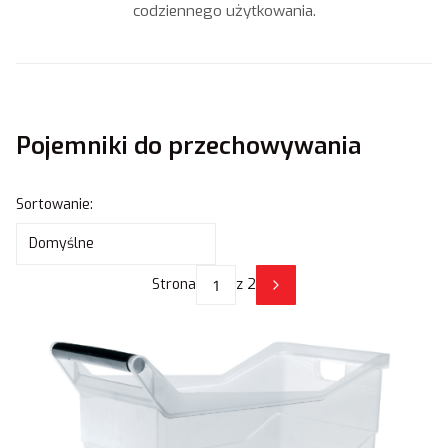
codziennego użytkowania.
Pojemniki do przechowywania
Lista produktów
Sortowanie:
Domyślne
Strona
z 2
Następne produkty