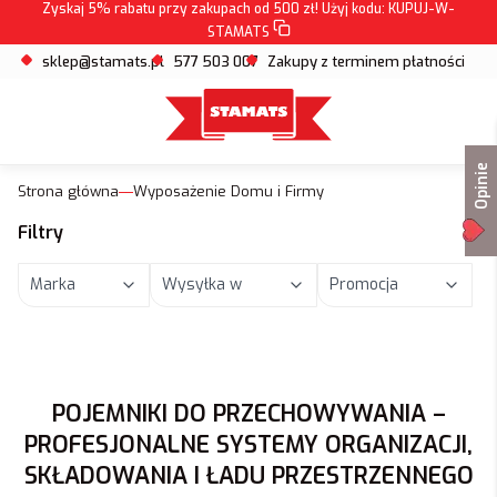
Zyskaj 5% rabatu przy zakupach od 500 zł! Użyj kodu:
KUPUJ-W-
STAMATS
sklep@stamats.pl
577 503 007
Zakupy z terminem płatności
Opinie
Strona główna
Wyposażenie Domu i Firmy
Filtry
Marka
Wysyłka w
Promocja
Koniec filtrów
POJEMNIKI DO PRZECHOWYWANIA –
PROFESJONALNE SYSTEMY ORGANIZACJI,
SKŁADOWANIA I ŁADU PRZESTRZENNEGO