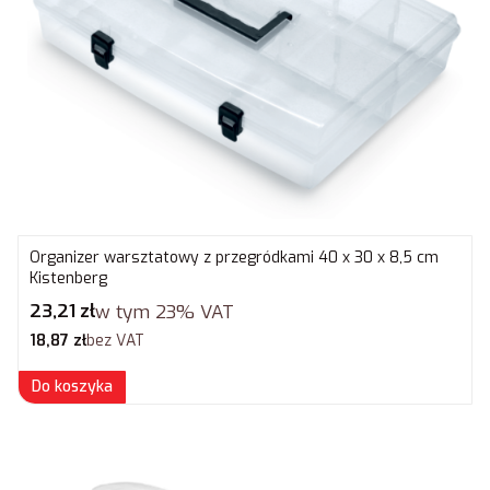
Organizer warsztatowy z przegródkami 40 x 30 x 8,5 cm
Kistenberg
Cena brutto
23,21 zł
w tym
23%
VAT
Cena netto
18,87 zł
bez VAT
Do koszyka