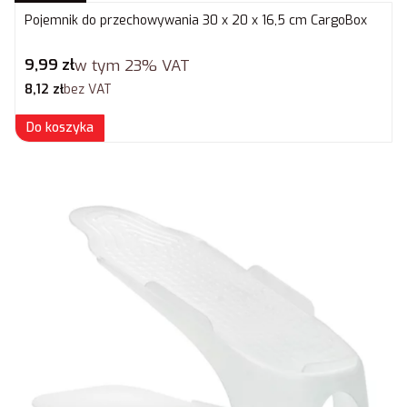
Pojemnik do przechowywania 30 x 20 x 16,5 cm CargoBox
Cena brutto
9,99 zł
w tym
23%
VAT
Cena netto
8,12 zł
bez VAT
Do koszyka