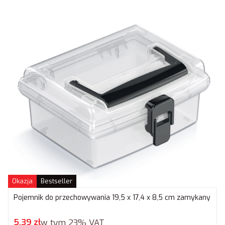
Okazja
Bestseller
Pojemnik do przechowywania 19,5 x 17,4 x 8,5 cm zamykany
Cena promocyjna brutto
5,39 zł
w tym
23%
VAT