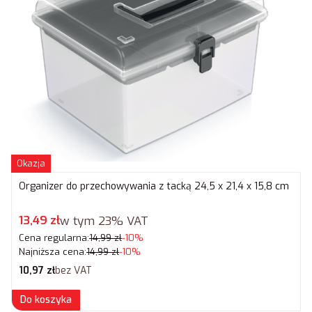
Okazja
Organizer do przechowywania z tacką 24,5 x 21,4 x 15,8 cm
Cena promocyjna brutto
13,49 zł
w tym
23%
VAT
Cena regularna:
14,99 zł
-10%
Najniższa cena:
14,99 zł
-10%
Cena netto
10,97 zł
bez VAT
Do koszyka