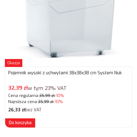
Okazja
Pojemnik wysoki z uchwytami 38x38x38 cm System Nuk
Cena promocyjna brutto
32,39 zł
w tym
23%
VAT
Cena regularna:
35,99 zł
-10%
Najniższa cena:
35,99 zł
-10%
Cena netto
26,33 zł
bez VAT
Do koszyka