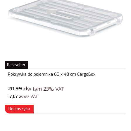
Bestseller
Pokrywka do pojemnika 60 x 40 cm CargoBox
Cena brutto
20,99 zł
w tym
23%
VAT
Cena netto
17,07 zł
bez VAT
Do koszyka