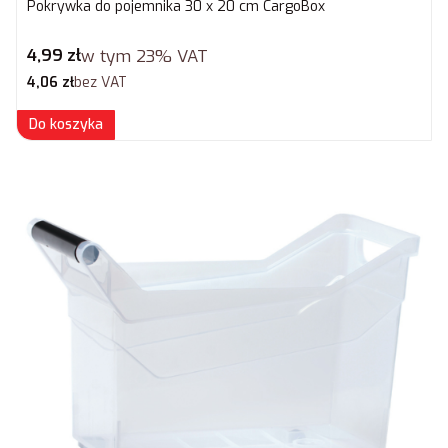
Pokrywka do pojemnika 30 x 20 cm CargoBox
Cena brutto
4,99 zł
w tym
23%
VAT
Cena netto
4,06 zł
bez VAT
Do koszyka