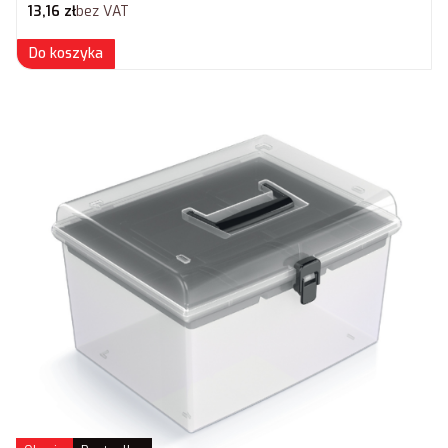
Cena netto
13,16 zł
bez VAT
Do koszyka