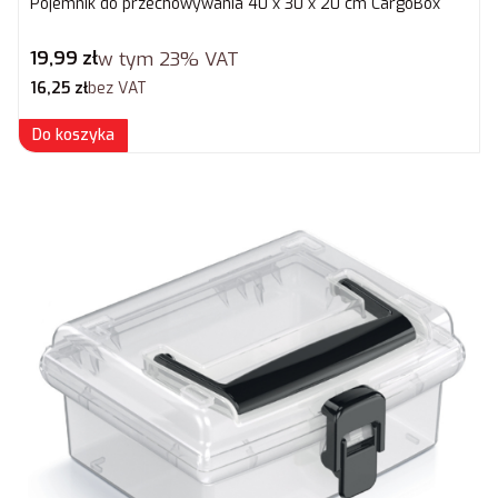
Pojemnik do przechowywania 40 x 30 x 20 cm CargoBox
Cena brutto
19,99 zł
w tym
23%
VAT
Cena netto
16,25 zł
bez VAT
Do koszyka