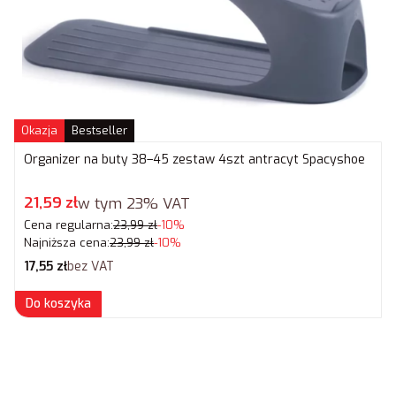
Okazja
Bestseller
Organizer na buty 38–45 zestaw 4szt antracyt Spacyshoe
Cena promocyjna brutto
21,59 zł
w tym
23%
VAT
Cena regularna:
23,99 zł
-10%
Najniższa cena:
23,99 zł
-10%
Cena netto
17,55 zł
bez VAT
Do koszyka