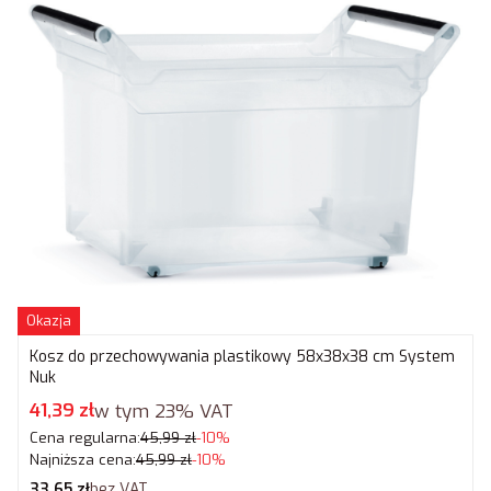
Okazja
Kosz do przechowywania plastikowy 58x38x38 cm System
Nuk
Cena promocyjna brutto
41,39 zł
w tym
23%
VAT
Cena regularna:
45,99 zł
-10%
Najniższa cena:
45,99 zł
-10%
Cena netto
33,65 zł
bez VAT