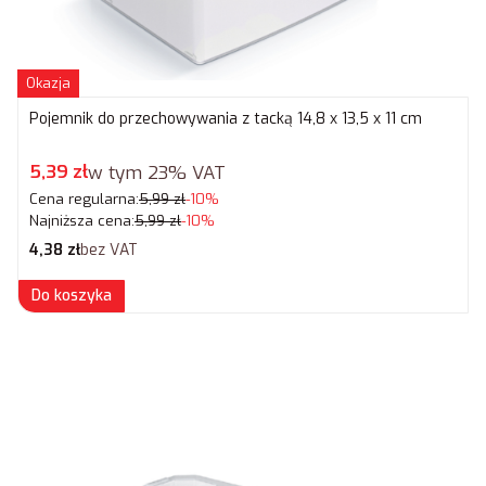
Okazja
Pojemnik do przechowywania z tacką 14,8 x 13,5 x 11 cm
Cena promocyjna brutto
5,39 zł
w tym
23%
VAT
Cena regularna:
5,99 zł
-10%
Najniższa cena:
5,99 zł
-10%
Cena netto
4,38 zł
bez VAT
Do koszyka