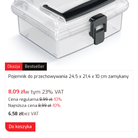
Okazja
Bestseller
Pojemnik do przechowywania 24,5 x 21,4 x 10 cm zamykany
Cena promocyjna brutto
8,09 zł
w tym
23%
VAT
Cena regularna:
8,99 zł
-10%
Najniższa cena:
8,99 zł
-10%
Cena netto
6,58 zł
bez VAT
Do koszyka