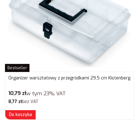
Bestseller
Organizer warsztatowy z przegródkami 29,5 cm Kistenberg
Cena brutto
10,79 zł
w tym
23%
VAT
Cena netto
8,77 zł
bez VAT
Do koszyka