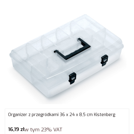
Organizer z przegródkami 36 x 24 x 8,5 cm Kistenberg
Cena brutto
16,19 zł
w tym
23%
VAT