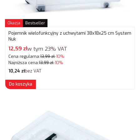
Okazja
Bestseller
Pojemnik wielofunkcyjny z uchwytami 38x18x25 cm System
Nuk
Cena promocyjna brutto
12,59 zł
w tym
23%
VAT
Cena regularna:
13,99 zł
-10%
Najniższa cena:
13,99 zł
-10%
Cena netto
10,24 zł
bez VAT
Do koszyka