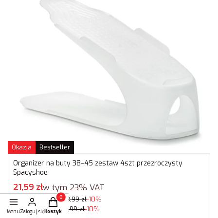
Okazja
Bestseller
Organizer na buty 38–45 zestaw 4szt przezroczysty
Spacyshoe
Cena promocyjna brutto
21,59 zł
w tym
23%
VAT
Cena regularna:
23,99 zł
-10%
Produkty w koszyku: 0. Zobacz szczegóły
Najniższa cena:
23,99 zł
-10%
Menu
Zaloguj się
Koszyk