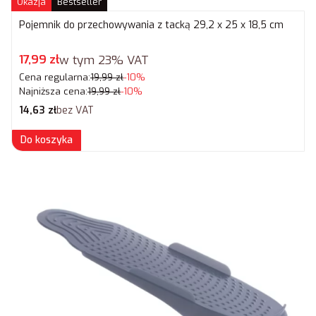
Okazja
Bestseller
Pojemnik do przechowywania z tacką 29,2 x 25 x 18,5 cm
Cena promocyjna brutto
17,99 zł
w tym
23%
VAT
Cena regularna:
19,99 zł
-10%
Najniższa cena:
19,99 zł
-10%
Cena netto
14,63 zł
bez VAT
Do koszyka