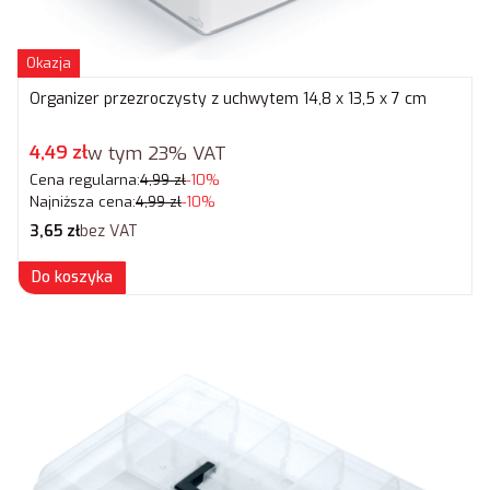
Okazja
Organizer przezroczysty z uchwytem 14,8 x 13,5 x 7 cm
Cena promocyjna brutto
4,49 zł
w tym
23%
VAT
Cena regularna:
4,99 zł
-10%
Najniższa cena:
4,99 zł
-10%
Cena netto
3,65 zł
bez VAT
Do koszyka