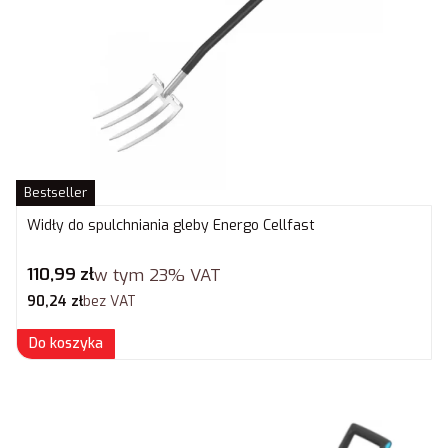
Bestseller
Widły do spulchniania gleby Energo Cellfast
Cena brutto
110,99 zł
w tym
23%
VAT
Cena netto
90,24 zł
bez VAT
Do koszyka