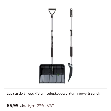
Łopata do śniegu 49 cm teleskopowy aluminiowy trzonek
Cena brutto
66,99 zł
w tym
23%
VAT