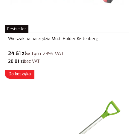
Bestseller
Wieszak na narzędzia Multi Holder Kistenberg
Cena brutto
24,61 zł
w tym
23%
VAT
Cena netto
20,01 zł
bez VAT
Do koszyka