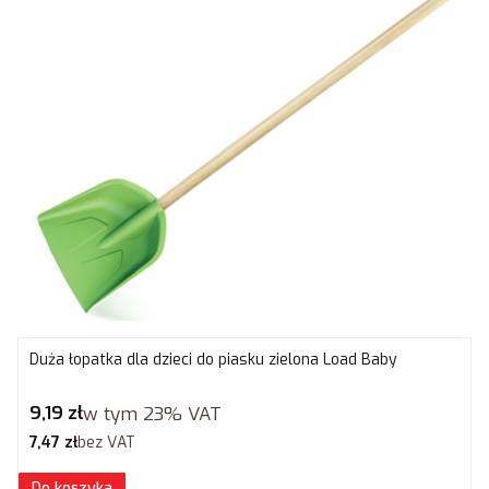
Duża łopatka dla dzieci do piasku zielona Load Baby
Cena brutto
9,19 zł
w tym
23%
VAT
Cena netto
7,47 zł
bez VAT
Do koszyka