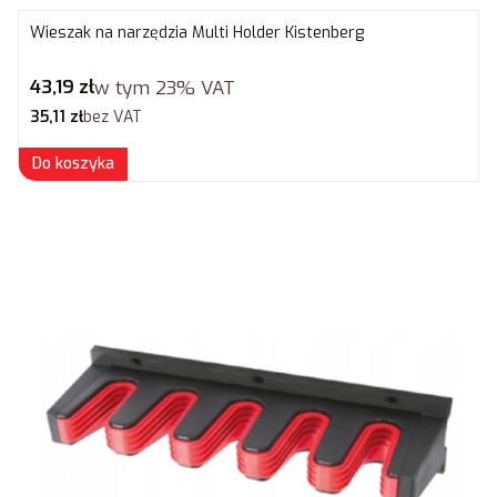
Wieszak na narzędzia Multi Holder Kistenberg
Cena brutto
43,19 zł
w tym
23%
VAT
Cena netto
35,11 zł
bez VAT
Do koszyka