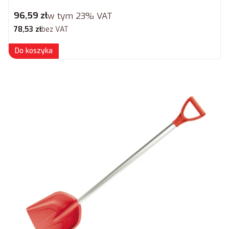
Cena brutto
96,59 zł
w tym
23%
VAT
Cena netto
78,53 zł
bez VAT
Do koszyka