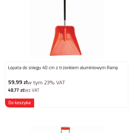
Łopata do śniegu 40 cm z trzonkiem aluminiowym Ramp
Cena brutto
59,99 zł
w tym
23%
VAT
Cena netto
48,77 zł
bez VAT
Do koszyka