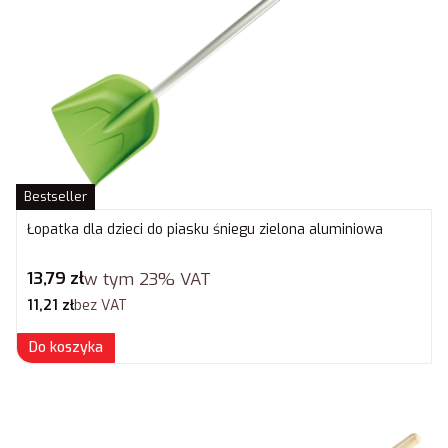
Bestseller
Łopatka dla dzieci do piasku śniegu zielona aluminiowa
Cena brutto
13,79 zł
w tym
23%
VAT
Cena netto
11,21 zł
bez VAT
Do koszyka