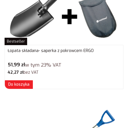
Bestseller
Łopata składana- saperka z pokrowcem ERGO
Cena brutto
51,99 zł
w tym
23%
VAT
Cena netto
42,27 zł
bez VAT
Do koszyka