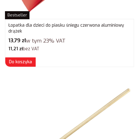
Bestseller
Łopatka dla dzieci do piasku śniegu czerwona aluminiowy
drążek
Cena brutto
13,79 zł
w tym
23%
VAT
Cena netto
11,21 zł
bez VAT
Do koszyka