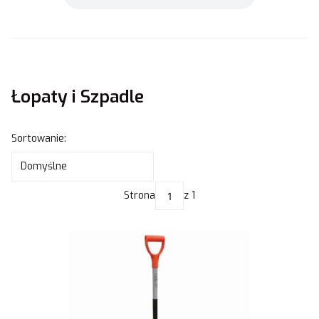
Łopaty i Szpadle
Lista produktów
Sortowanie:
Domyślne
Strona
z 1