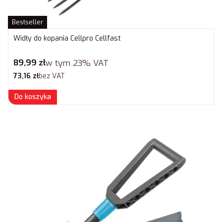
Bestseller
Widły do kopania Cellpro Cellfast
Cena brutto
89,99 zł
w tym
23%
VAT
Cena netto
73,16 zł
bez VAT
Do koszyka