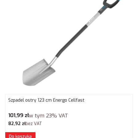
Szpadel ostry 123 cm Energo Cellfast
Cena brutto
101,99 zł
w tym
23%
VAT
Cena netto
82,92 zł
bez VAT
Do koszyka