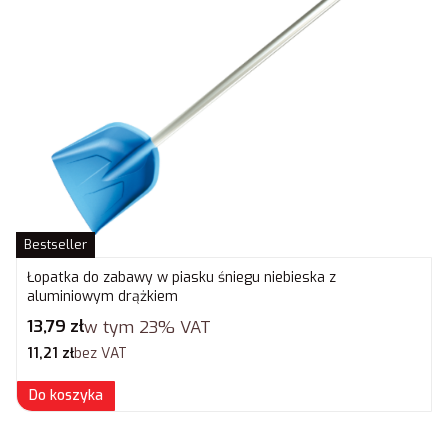
Bestseller
Łopatka do zabawy w piasku śniegu niebieska z
aluminiowym drążkiem
Cena brutto
13,79 zł
w tym
23%
VAT
Cena netto
11,21 zł
bez VAT
Do koszyka