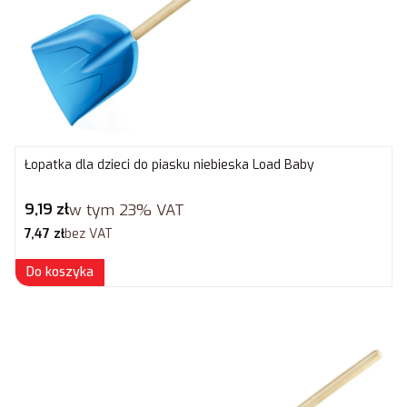
Łopatka dla dzieci do piasku niebieska Load Baby
Cena brutto
9,19 zł
w tym
23%
VAT
Cena netto
7,47 zł
bez VAT
Do koszyka