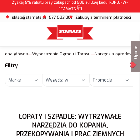
Zyskaj 5% rabatu przy zakupach od 500 zł! Użyj kodu:
KUPUJ-W-
STAMATS
sklep@stamats.pl
577 503 007
Zakupy z terminem płatności
Opinie
Strona główna
Wyposażenie Ogrodu i Tarasu
Narzędzia ogrodowe
Filtry
Marka
Wysyłka w
Promocja
Koniec filtrów
ŁOPATY I SZPADLE: WYTRZYMAŁE
NARZĘDZIA DO KOPANIA,
PRZEKOPYWANIA I PRAC ZIEMNYCH