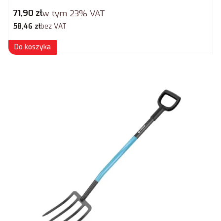
Cena brutto
71,90 zł
w tym
23%
VAT
Cena netto
58,46 zł
bez VAT
Do koszyka