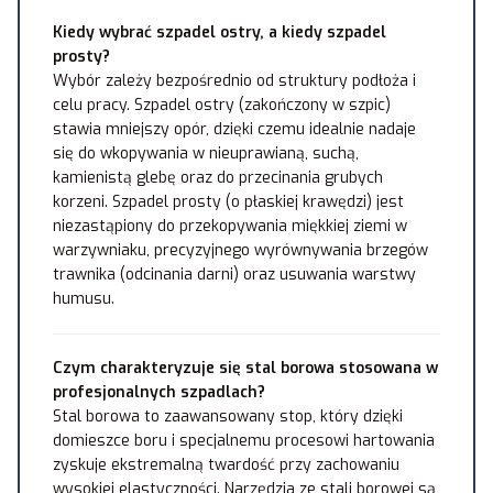
Kiedy wybrać szpadel ostry, a kiedy szpadel
prosty?
Wybór zależy bezpośrednio od struktury podłoża i
celu pracy. Szpadel ostry (zakończony w szpic)
stawia mniejszy opór, dzięki czemu idealnie nadaje
się do wkopywania w nieuprawianą, suchą,
kamienistą glebę oraz do przecinania grubych
korzeni. Szpadel prosty (o płaskiej krawędzi) jest
niezastąpiony do przekopywania miękkiej ziemi w
warzywniaku, precyzyjnego wyrównywania brzegów
trawnika (odcinania darni) oraz usuwania warstwy
humusu.
Czym charakteryzuje się stal borowa stosowana w
profesjonalnych szpadlach?
Stal borowa to zaawansowany stop, który dzięki
domieszce boru i specjalnemu procesowi hartowania
zyskuje ekstremalną twardość przy zachowaniu
wysokiej elastyczności. Narzędzia ze stali borowej są