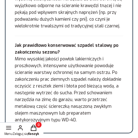
wyjątkowo odporne na ścieranie krawędzi tnącej i nie
pękają pod wpływem skrajnych naprężeń (np. przy
podważaniu dużych kamieni czy pni), co czyni je
wielokrotnie trwalszymi od tradycyjnej stali czarnej.
Jak prawidłowo konserwować szpadel stalowy po
zakończeniu sezonu?
Mimo wysokiej jakości powłok lakierniczych i
proszkowych, intensywne użytkowanie powoduje
ścieranie warstwy ochronnej na samym ostrzu. Po
zakończeniu prac ziemnych szpadel należy dokładnie
oczyścić z resztek ziemi i błota pod bieżącą wodą, a
następnie wytrzeć do sucha. Przed schowaniem
narzędzia na zimę do garażu, warto przetrzeć
metalową część ściereczką nasączoną zwykłym
olejem maszynowym lub preparatem
antykorozyyjnym typu WD-40.
Produkty w koszyku: 0. Zobacz szczegóły
Menu
Zaloguj się
Koszyk