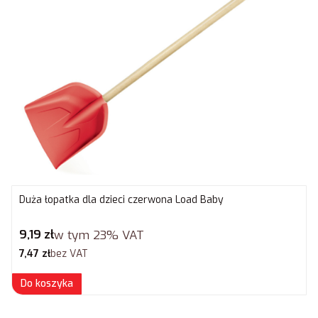
Duża łopatka dla dzieci czerwona Load Baby
Cena brutto
9,19 zł
w tym
23%
VAT
Cena netto
7,47 zł
bez VAT
Do koszyka