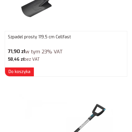
Szpadel prosty 119,5 cm Cellfast
Cena brutto
71,90 zł
w tym
23%
VAT
Cena netto
58,46 zł
bez VAT
Do koszyka