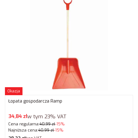
Okazja
Łopata gospodarcza Ramp
Cena promocyjna brutto
34,84 zł
w tym
23%
VAT
Cena regularna:
40,99 zł
-15%
Najniższa cena:
40,99 zł
-15%