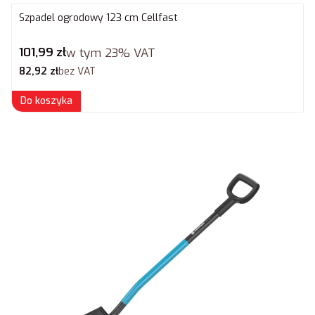
Szpadel ogrodowy 123 cm Cellfast
Cena brutto
101,99 zł
w tym
23%
VAT
Cena netto
82,92 zł
bez VAT
Do koszyka