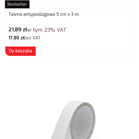
Bestseller
Taśma antypoślizgowa 5 cm x 3 m
Cena brutto
21,89 zł
w tym
23%
VAT
Cena netto
17,80 zł
bez VAT
Do koszyka