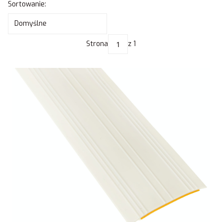
Lista produktów
Sortowanie:
Domyślne
Strona
z 1