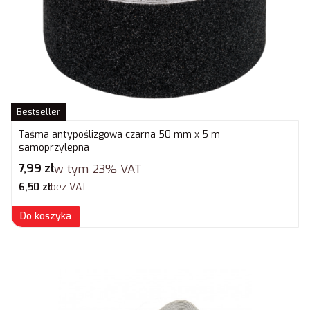
Bestseller
Taśma antypoślizgowa czarna 50 mm x 5 m
samoprzylepna
Cena brutto
7,99 zł
w tym
23%
VAT
Cena netto
6,50 zł
bez VAT
Do koszyka