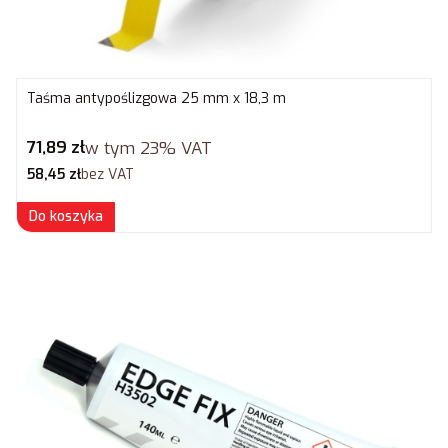
Taśma antypoślizgowa 25 mm x 18,3 m
Cena brutto
71,89 zł
w tym
23%
VAT
Cena netto
58,45 zł
bez VAT
Do koszyka