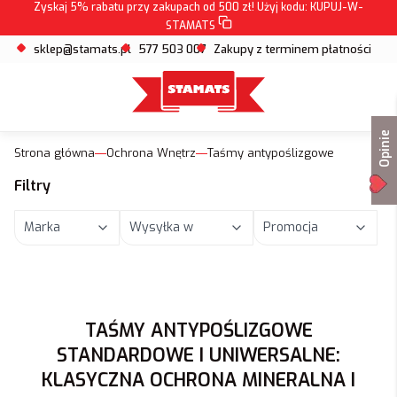
Zyskaj 5% rabatu przy zakupach od 500 zł! Użyj kodu:
KUPUJ-W-
STAMATS
sklep@stamats.pl
577 503 007
Zakupy z terminem płatności
Opinie
Strona główna
Ochrona Wnętrz
Taśmy antypoślizgowe
Filtry
Marka
Wysyłka w
Promocja
Koniec filtrów
TAŚMY ANTYPOŚLIZGOWE
STANDARDOWE I UNIWERSALNE:
KLASYCZNA OCHRONA MINERALNA I