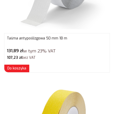
Taśma antypoślizgowa 50 mm 18 m
Cena brutto
131,89 zł
w tym
23%
VAT
Cena netto
107,23 zł
bez VAT
Do koszyka