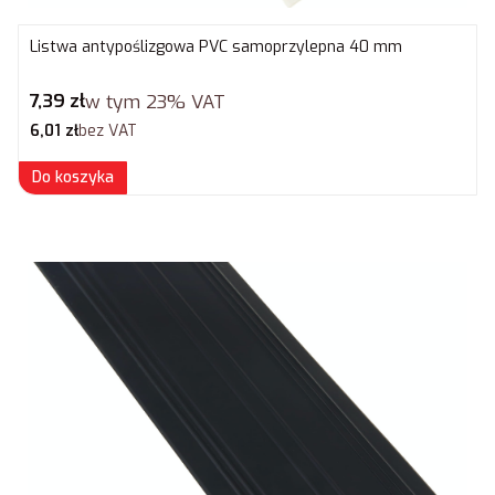
Listwa antypoślizgowa PVC samoprzylepna 40 mm
Cena brutto
7,39 zł
w tym
23%
VAT
Cena netto
6,01 zł
bez VAT
Do koszyka