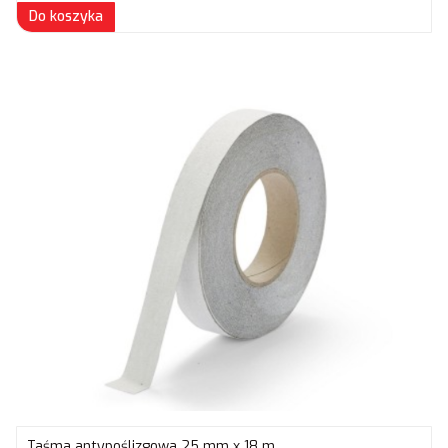
Do koszyka
Taśma antypoślizgowa 25 mm x 18 m