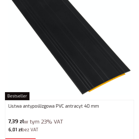
Bestseller
Listwa antypoślizgowa PVC antracyt 40 mm
Cena brutto
7,39 zł
w tym
23%
VAT
Cena netto
6,01 zł
bez VAT