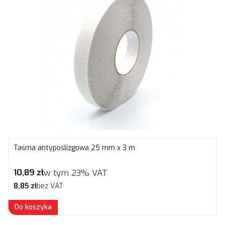
Taśma antypoślizgowa 25 mm x 3 m
Cena brutto
10,89 zł
w tym
23%
VAT
Cena netto
8,85 zł
bez VAT
Do koszyka