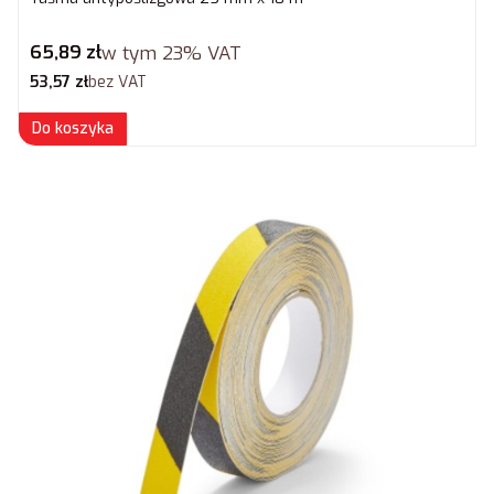
Cena brutto
65,89 zł
w tym
23%
VAT
Cena netto
53,57 zł
bez VAT
Do koszyka