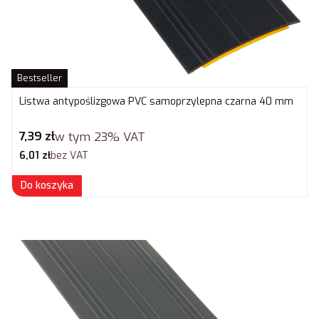
Bestseller
Listwa antypoślizgowa PVC samoprzylepna czarna 40 mm
Cena brutto
7,39 zł
w tym
23%
VAT
Cena netto
6,01 zł
bez VAT
Do koszyka