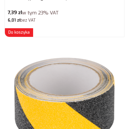
Cena brutto
7,39 zł
w tym
23%
VAT
Cena netto
6,01 zł
bez VAT
Do koszyka