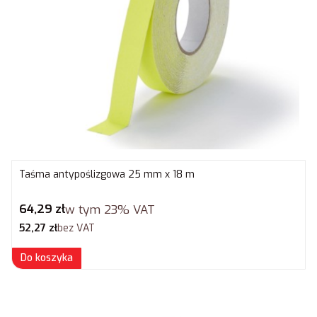
Taśma antypoślizgowa 25 mm x 18 m
Cena brutto
64,29 zł
w tym
23%
VAT
Cena netto
52,27 zł
bez VAT
Do koszyka