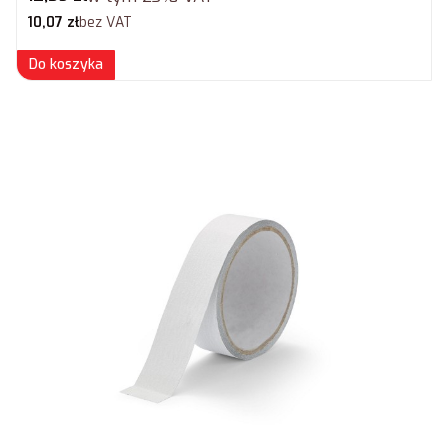
Cena netto
10,07 zł
bez VAT
Do koszyka