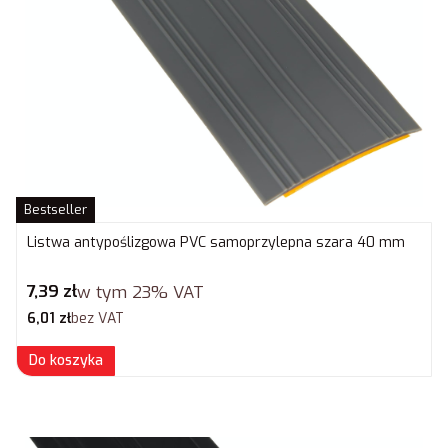
Bestseller
Listwa antypoślizgowa PVC samoprzylepna szara 40 mm
Cena brutto
7,39 zł
w tym
23%
VAT
Cena netto
6,01 zł
bez VAT
Do koszyka