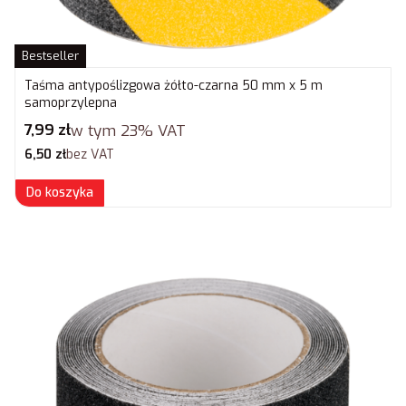
Bestseller
Taśma antypoślizgowa żółto-czarna 50 mm x 5 m
samoprzylepna
Cena brutto
7,99 zł
w tym
23%
VAT
Cena netto
6,50 zł
bez VAT
Do koszyka