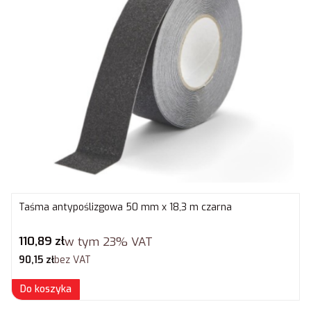
Taśma antypoślizgowa 50 mm x 18,3 m czarna
Cena brutto
110,89 zł
w tym
23%
VAT
Cena netto
90,15 zł
bez VAT
Do koszyka