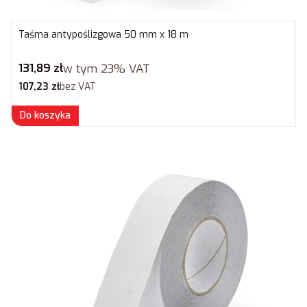
Taśma antypoślizgowa 50 mm x 18 m
Cena brutto
131,89 zł
w tym
23%
VAT
Cena netto
107,23 zł
bez VAT
Do koszyka