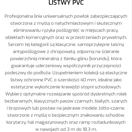
LISTWY PVC
Profesjonalna linia uniwersalnych powłok zabezpieczających
stworzona z myślą o natychmiastowym i skutecznym
eliminowaniu ryzyka poślizgnięć w miejscach pracy,
obiektach komercyjnych oraz w przestrzeniach prywatnych.
Sercem tej kategorii są klasyczne, samoprzylepne taśmy
antypoślizgowe z chropowatą, odporną na ścieranie
powierzchnią mineralną z tlenku glinu (korundu), która
gwarantuje uderzeniowy współczynnik przyczepności
podeszwy do podłoża. Uzupełnieniem kolekcji są elastyczne
listwy ochronne PVC o szerokości 40 mm, idealne jako
estetyczne wykończenie krawędzi stopni schodowych.
Wybierz optymalne rozwiązanie spośród dyskretnych rolek
bezbarwnych, klasycznych pasów czarnych, białych, szarych
i brązowych lub postaw na jaskrawe modele żółto-czarne,
stworzone z myślą o bezpiecznym znakowaniu schodów,
korytarzy, hal magazynowych oraz ramp rozładunkowych
w nawojach od 3 m do 18,3 m.