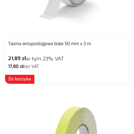
Taśma antypoślizgowa biała 50 mm x 3 m
Cena brutto
21,89 zł
w tym
23%
VAT
Cena netto
17,80 zł
bez VAT
Do koszyka