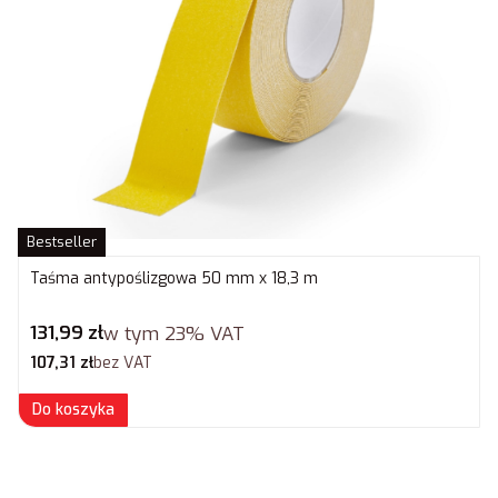
Bestseller
Taśma antypoślizgowa 50 mm x 18,3 m
Cena brutto
131,99 zł
w tym
23%
VAT
Cena netto
107,31 zł
bez VAT
Do koszyka