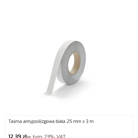
Taśma antypoślizgowa biała 25 mm x 3 m
Cena brutto
12,39 zł
w tym
23%
VAT