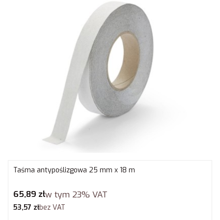
Taśma antypoślizgowa 25 mm x 18 m
Cena brutto
65,89 zł
w tym
23%
VAT
Cena netto
53,57 zł
bez VAT