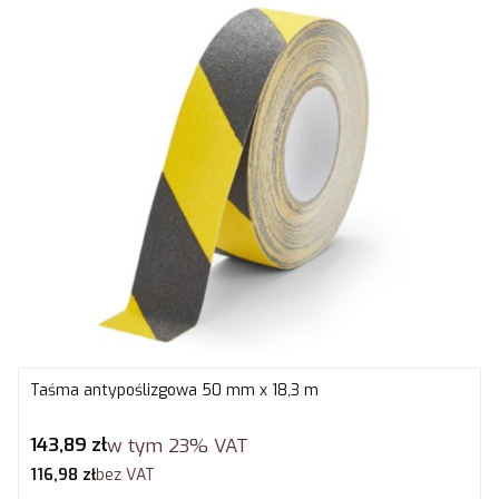
Taśma antypoślizgowa 50 mm x 18,3 m
Cena brutto
143,89 zł
w tym
23%
VAT
Cena netto
116,98 zł
bez VAT