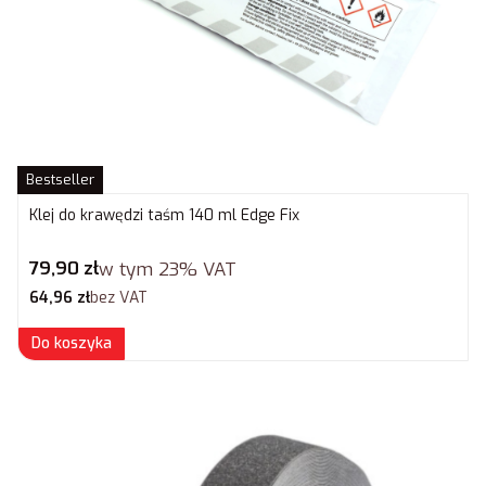
Bestseller
Klej do krawędzi taśm 140 ml Edge Fix
Cena brutto
79,90 zł
w tym
23%
VAT
Cena netto
64,96 zł
bez VAT
Do koszyka