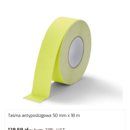
Taśma antypoślizgowa 50 mm x 18 m
Cena brutto
128,59 zł