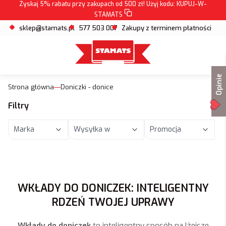
Zyskaj 5% rabatu przy zakupach od 500 zł! Użyj kodu:
KUPUJ-W-
STAMATS
sklep@stamats.pl
577 503 007
Zakupy z terminem płatności
Opinie
Strona główna
Doniczki - donice
Filtry
Marka
Wysyłka w
Promocja
Koniec filtrów
WKŁADY DO DONICZEK: INTELIGENTNY
RDZEŃ TWOJEJ UPRAWY
Wkłady do doniczek
to inteligentny sposób na lżejsze