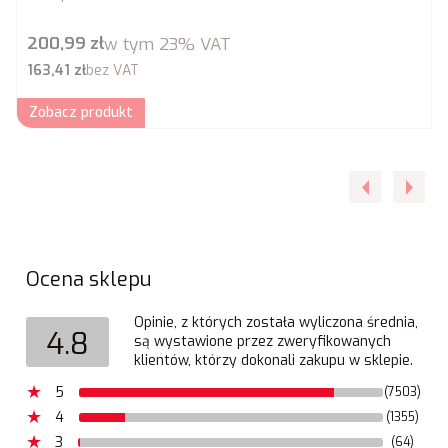
Cena brutto
200,99 zł
w tym
23%
VAT
Cena netto
163,41 zł
bez VAT
Zobacz produkt
Ocena sklepu
Opinie, z których została wyliczona średnia,
4.8
są wystawione przez zweryfikowanych
klientów, którzy dokonali zakupu w sklepie.
5
(7503)
4
(1355)
3
(64)