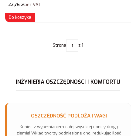
Cena netto
22,76 zł
bez VAT
Do koszyka
Strona
z 1
INŻYNIERIA OSZCZĘDNOŚCI I KOMFORTU
OSZCZĘDNOŚĆ PODŁOŻA I WAGI
Koniec z wypełnianiem całej wysokiej donicy drogą
ziemią! Wkład tworzy podniesione dno, redukując ilość