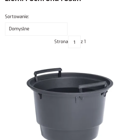
Lista produktów
Sortowanie:
Domyślne
Strona
z 1