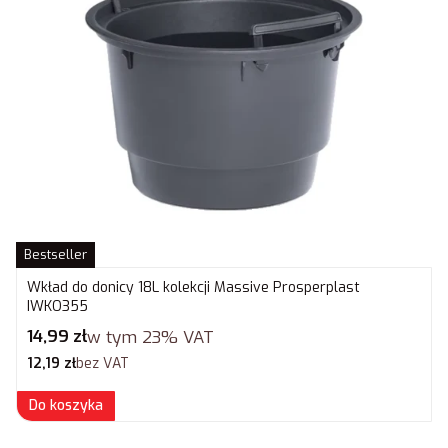
Bestseller
Wkład do donicy 18L kolekcji Massive Prosperplast
IWKO355
Cena brutto
14,99 zł
w tym
23%
VAT
Cena netto
12,19 zł
bez VAT
Do koszyka