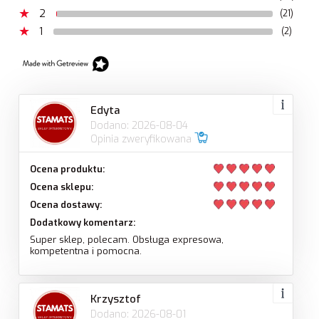
2
(21)
1
(2)
Edyta
Dodano: 2026-08-04
Opinia zweryfikowana
Ocena produktu:
Ocena sklepu:
Ocena dostawy:
Dodatkowy komentarz:
Super sklep, polecam. Obsługa expresowa,
kompetentna i pomocna.
Krzysztof
Dodano: 2026-08-01