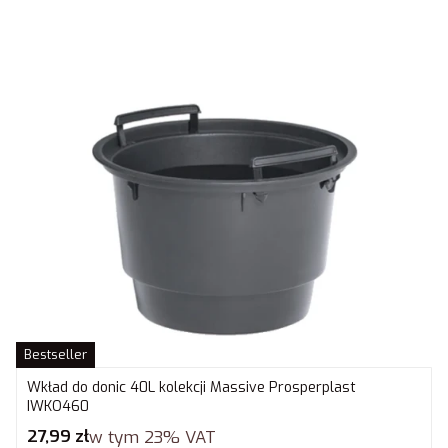
Bestseller
Wkład do donic 40L kolekcji Massive Prosperplast
IWKO460
Cena brutto
27,99 zł
w tym
23%
VAT