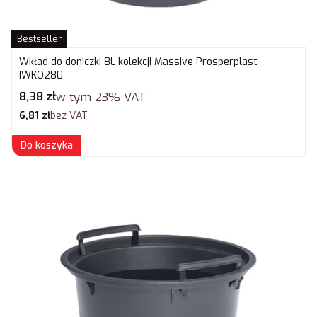
Bestseller
Wkład do doniczki 8L kolekcji Massive Prosperplast
IWKO280
Cena brutto
8,38 zł
w tym
23%
VAT
Cena netto
6,81 zł
bez VAT
Do koszyka