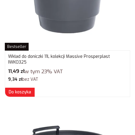
Bestseller
Wkład do doniczki 11L kolekcji Massive Prosperplast
IWKO325
Cena brutto
11,49 zł
w tym
23%
VAT
Cena netto
9,34 zł
bez VAT
Do koszyka