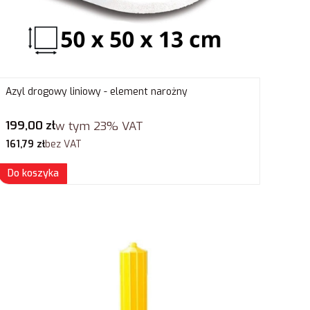
Azyl drogowy liniowy - element narożny
Cena brutto
199,00 zł
w tym
23%
VAT
Cena netto
161,79 zł
bez VAT
Do koszyka