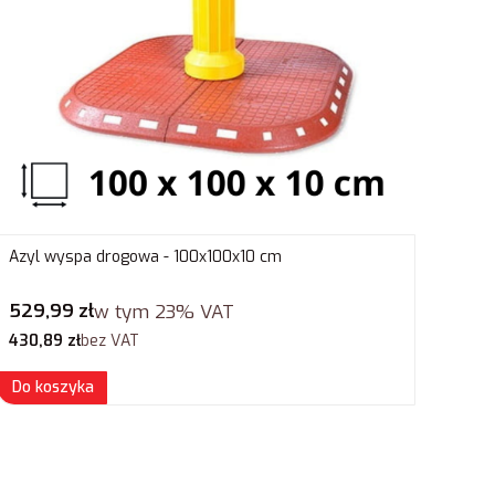
Azyl wyspa drogowa - 100x100x10 cm
Cena brutto
529,99 zł
w tym
23%
VAT
Cena netto
430,89 zł
bez VAT
Do koszyka