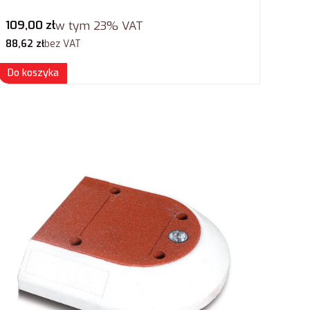
Cena brutto
109,00 zł
w tym
23%
VAT
Cena netto
88,62 zł
bez VAT
Do koszyka