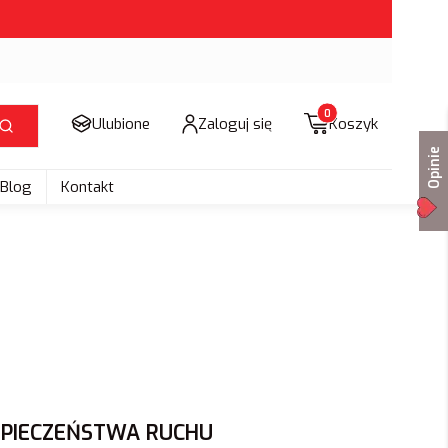
Produkty w koszyku: 
Ulubione
Zaloguj się
Koszyk
Szukaj
Opinie
Blog
Kontakt
ZPIECZEŃSTWA RUCHU