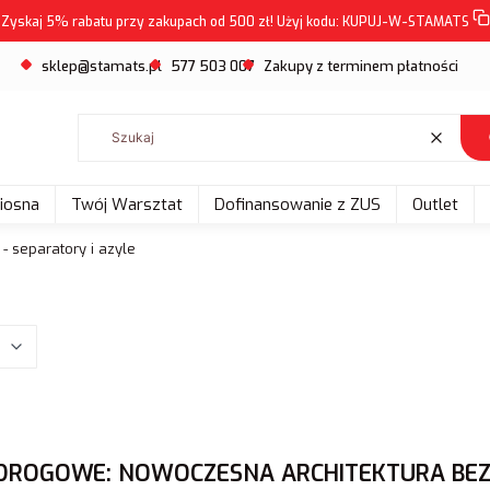
Zyskaj 5% rabatu przy zakupach od 500 zł! Użyj kodu:
KUPUJ-W-STAMATS
sklep@stamats.pl
577 503 007
Zakupy z terminem płatności
Wyczyść
Wiosna
Twój Warsztat
Dofinansowanie z ZUS
Outlet
- separatory i azyle
I DROGOWE: NOWOCZESNA ARCHITEKTURA BE