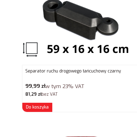
Separator ruchu drogowego łańcuchowy czarny
Cena brutto
99,99 zł
w tym
23%
VAT
Cena netto
81,29 zł
bez VAT
Do koszyka