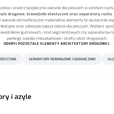
azdów i stwórz bezpieczne warunki dla pieszych w strefach ruc
zyle drogowe, krawężniki elastyczne oraz separatory ruchu
.
i warunki atmosferyczne materiałów, elementy te skutecznie wym
nikacyjne oraz zabezpieczają przejścia dla pieszych. Wybierz s
krawężników gumowych, rond segmentowych czy separatorów ła
parkingi, osiedla mieszkaniowe i strefy robót drogowych.
ODKRYJ POZOSTAŁE ELEMENTY ARCHITEKTURY DROGOWEJ:
ODRZUTOWE
SEPARATORY PARKINGOWE I OGRANICZNIKI
SŁU
ry i azyle