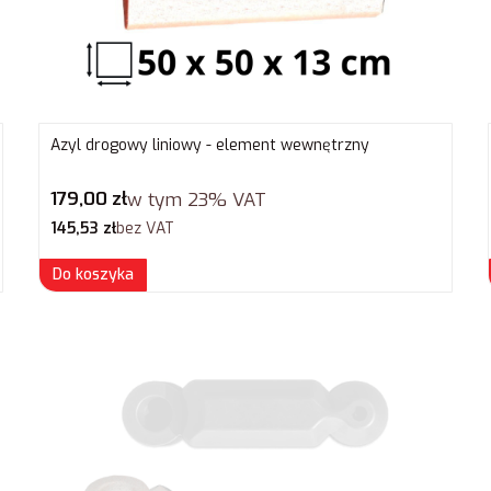
Azyl drogowy liniowy - element wewnętrzny
Cena brutto
179,00 zł
w tym
23%
VAT
Cena netto
145,53 zł
bez VAT
Do koszyka