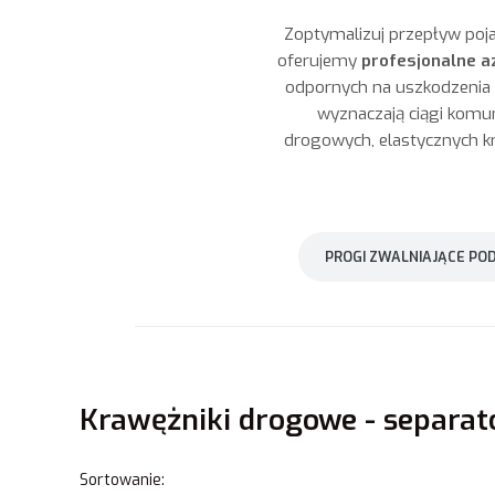
Zoptymalizuj przepływ poj
oferujemy
profesjonalne a
odpornych na uszkodzenia 
wyznaczają ciągi komu
drogowych, elastycznych 
PROGI ZWALNIAJĄCE P
Krawężniki drogowe - separato
Lista produktów
Sortowanie: