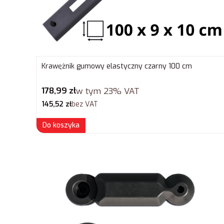
Krawężnik gumowy elastyczny czarny 100 cm
Cena brutto
178,99 zł
w tym
23%
VAT
Cena netto
145,52 zł
bez VAT
Do koszyka