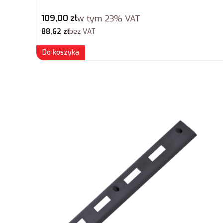
Cena brutto
109,00 zł
w tym
23%
VAT
Cena netto
88,62 zł
bez VAT
Do koszyka