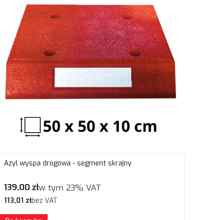
Azyl wyspa drogowa - segment skrajny
Cena brutto
139,00 zł
w tym
23%
VAT
Cena netto
113,01 zł
bez VAT