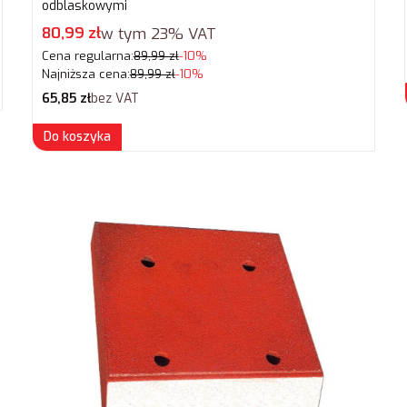
odblaskowymi
Cena promocyjna brutto
80,99 zł
w tym
23%
VAT
Cena regularna:
89,99 zł
-10%
Najniższa cena:
89,99 zł
-10%
Cena netto
65,85 zł
bez VAT
Do koszyka