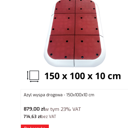
Azyl wyspa drogowa - 150x100x10 cm
Cena brutto
879,00 zł
w tym
23%
VAT
Cena netto
714,63 zł
bez VAT