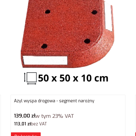
Azyl wyspa drogowa - segment narożny
Cena brutto
139,00 zł
w tym
23%
VAT
Cena netto
113,01 zł
bez VAT