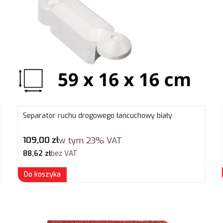
Separator ruchu drogowego łańcuchowy biały
Cena brutto
109,00 zł
w tym
23%
VAT
Cena netto
88,62 zł
bez VAT
Do koszyka