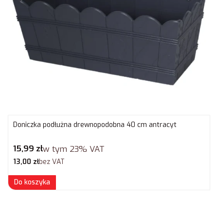
Doniczka podłużna drewnopodobna 40 cm antracyt
Cena brutto
15,99 zł
w tym
23%
VAT
Cena netto
13,00 zł
bez VAT
Do koszyka