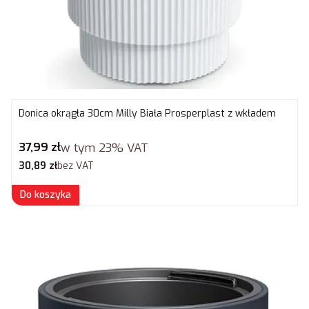
Donica okrągła 30cm Milly Biała Prosperplast z wkładem
Cena brutto
37,99 zł
w tym
23%
VAT
Cena netto
30,89 zł
bez VAT
Do koszyka