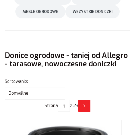
MEBLE OGRODOWE
WSZYSTKIE DONICZKI
Donice ogrodowe - taniej od Allegro
- tarasowe, nowoczesne doniczki
Lista produktów
Sortowanie:
Domyślne
Strona
z 23
Następne produkty