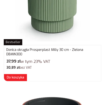
Bestseller
Donica okrągła Prosperplast Milly 30 cm - Zielona
DBMIN300
Cena brutto
37,99 zł
w tym
23%
VAT
Cena netto
30,89 zł
bez VAT
Do koszyka