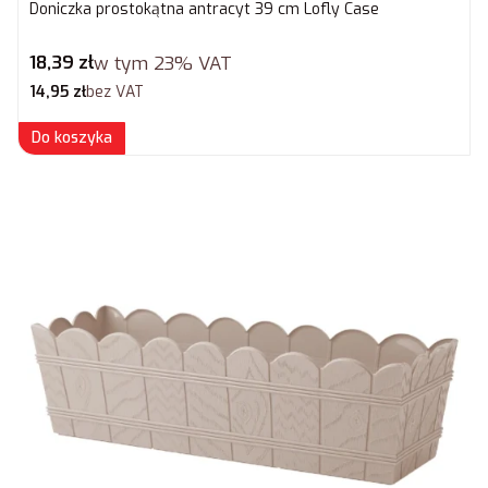
Doniczka prostokątna antracyt 39 cm Lofly Case
Cena brutto
18,39 zł
w tym
23%
VAT
Cena netto
14,95 zł
bez VAT
Do koszyka