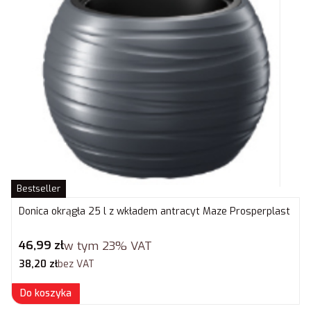
Bestseller
Donica okrągła 25 l z wkładem antracyt Maze Prosperplast
Cena brutto
46,99 zł
w tym
23%
VAT
Cena netto
38,20 zł
bez VAT
Do koszyka