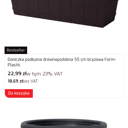
Bestseller
Doniczka podłużna drewnopodobna 55 cm brązowa Form-
Plastic
Cena brutto
22,99 zł
w tym
23%
VAT
Cena netto
18,69 zł
bez VAT
Do koszyka