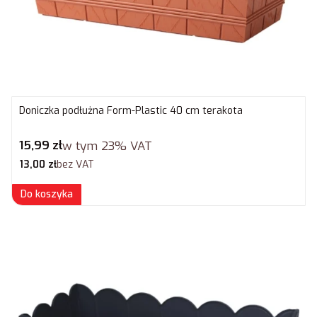
Doniczka podłużna Form-Plastic 40 cm terakota
Cena brutto
15,99 zł
w tym
23%
VAT
Cena netto
13,00 zł
bez VAT
Do koszyka