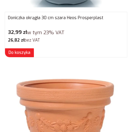
Doniczka okrągła 30 cm szara Heos Prosperplast
Cena brutto
32,99 zł
w tym
23%
VAT
Cena netto
26,82 zł
bez VAT
Do koszyka