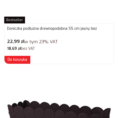
Bestseller
Doniczka podłużna drewnopodobna 55 cm jasny beż
Cena brutto
22,99 zł
w tym
23%
VAT
Cena netto
18,69 zł
bez VAT
Do koszyka