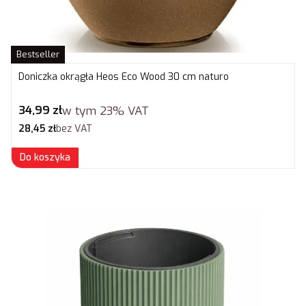
Bestseller
Doniczka okrągła Heos Eco Wood 30 cm naturo
Cena brutto
34,99 zł
w tym
23%
VAT
Cena netto
28,45 zł
bez VAT
Do koszyka