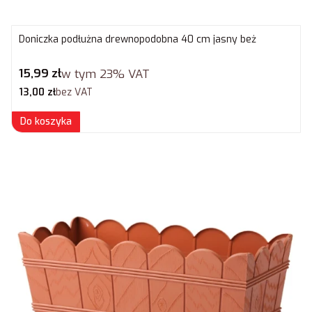
Doniczka podłużna drewnopodobna 40 cm jasny beż
Cena brutto
15,99 zł
w tym
23%
VAT
Cena netto
13,00 zł
bez VAT
Do koszyka