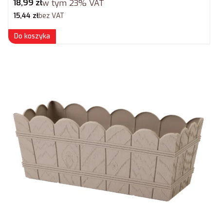
Cena brutto
18,99 zł
w tym
23%
VAT
Cena netto
15,44 zł
bez VAT
Do koszyka