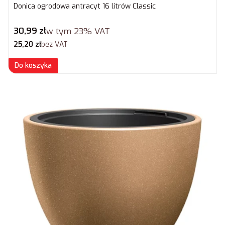
Donica ogrodowa antracyt 16 litrów Classic
Cena brutto
30,99 zł
w tym
23%
VAT
Cena netto
25,20 zł
bez VAT
Do koszyka