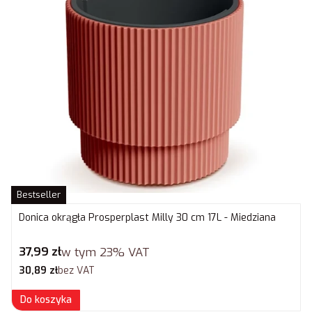
Bestseller
Donica okrągła Prosperplast Milly 30 cm 17L - Miedziana
Cena brutto
37,99 zł
w tym
23%
VAT
Cena netto
30,89 zł
bez VAT
Do koszyka