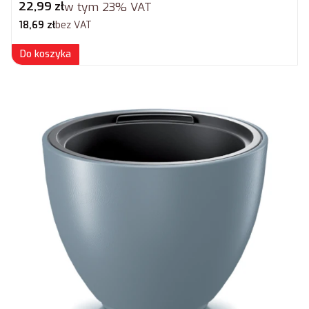
Cena brutto
22,99 zł
w tym
23%
VAT
Cena netto
18,69 zł
bez VAT
Do koszyka