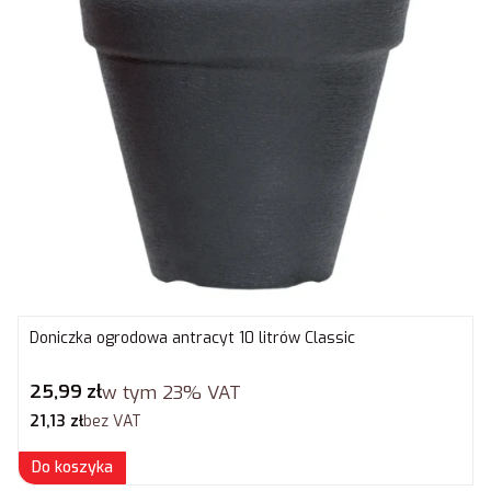
Doniczka ogrodowa antracyt 10 litrów Classic
Cena brutto
25,99 zł
w tym
23%
VAT
Cena netto
21,13 zł
bez VAT
Do koszyka