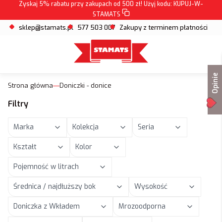
Zyskaj 5% rabatu przy zakupach od 500 zł! Użyj kodu:
KUPUJ-W-
STAMATS
sklep@stamats.pl
577 503 007
Zakupy z terminem płatności
Opinie
Strona główna
Doniczki - donice
Filtry
Marka
Kolekcja
Seria
Kształt
Kolor
Pojemność w litrach
Średnica / najdłuższy bok
Wysokość
Doniczka z Wkładem
Mrozoodporna