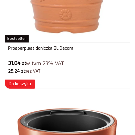
Bestseller
Prosperplast doniczka 8L Decora
Cena brutto
31,04 zł
w tym
23%
VAT
Cena netto
25,24 zł
bez VAT
Do koszyka