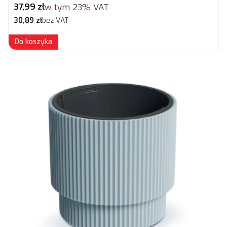
Cena brutto
37,99 zł
w tym
23%
VAT
Cena netto
30,89 zł
bez VAT
Do koszyka