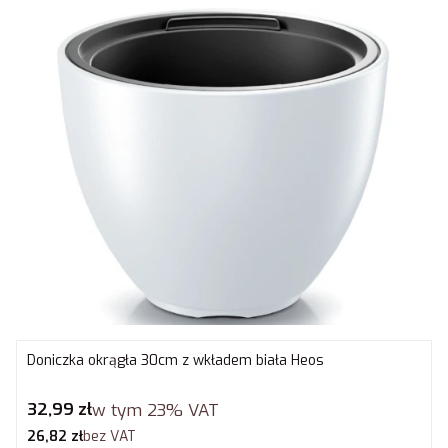
Doniczka okrągła 30cm z wkładem biała Heos
Cena brutto
32,99 zł
w tym
23%
VAT
Cena netto
26,82 zł
bez VAT