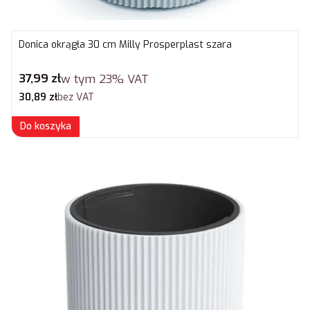
Donica okrągła 30 cm Milly Prosperplast szara
Cena brutto
37,99 zł
w tym
23%
VAT
Cena netto
30,89 zł
bez VAT
Do koszyka