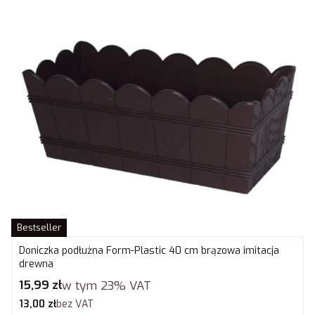
Bestseller
Doniczka podłużna Form-Plastic 40 cm brązowa imitacja
drewna
Cena brutto
15,99 zł
w tym
23%
VAT
Cena netto
13,00 zł
bez VAT