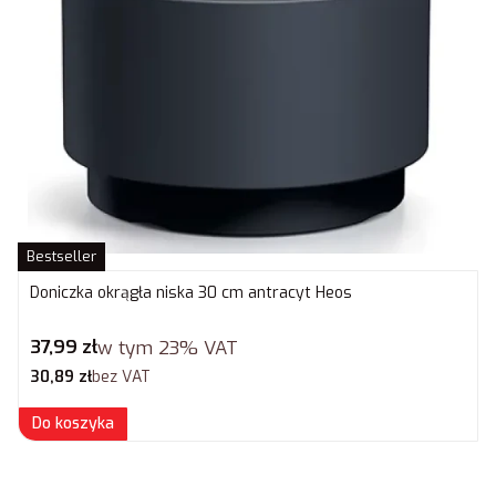
Bestseller
Doniczka okrągła niska 30 cm antracyt Heos
Cena brutto
37,99 zł
w tym
23%
VAT
Cena netto
30,89 zł
bez VAT
Do koszyka