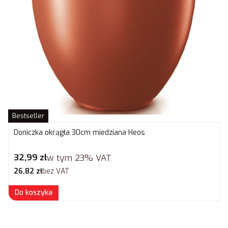
Bestseller
Doniczka okrągła 30cm miedziana Heos
Cena brutto
32,99 zł
w tym
23%
VAT
Cena netto
26,82 zł
bez VAT
Do koszyka