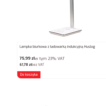
Lampka biurkowa z ładowarką indukcyjną Huslog
Cena brutto
75,99 zł
w tym
23%
VAT
Cena netto
61,78 zł
bez VAT
Do koszyka