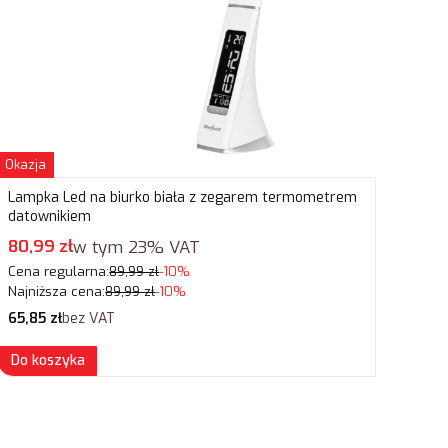
Okazja
Lampka Led na biurko biała z zegarem termometrem
datownikiem
Cena promocyjna brutto
80,99 zł
w tym
23%
VAT
Cena regularna:
89,99 zł
-10%
Najniższa cena:
89,99 zł
-10%
Cena netto
65,85 zł
bez VAT
Do koszyka