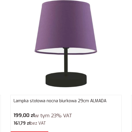
Lampka stołowa nocna biurkowa 29cm ALMADA
Cena brutto
199,00 zł
w tym
23%
VAT
Cena netto
161,79 zł
bez VAT