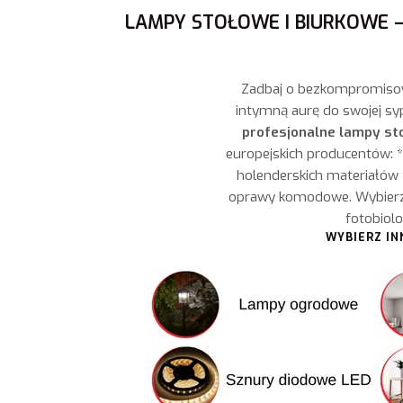
LAMPY STOŁOWE I BIURKOWE –
Zadbaj o bezkompromisową
intymną aurę do swojej sy
profesjonalne lampy sto
europejskich producentów: *
holenderskich materiałów
oprawy komodowe. Wybierz 
fotobiol
WYBIERZ IN