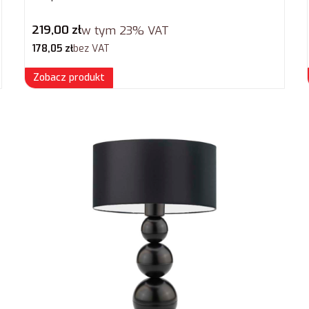
Cena brutto
219,00 zł
w tym
23%
VAT
Cena netto
178,05 zł
bez VAT
Zobacz produkt