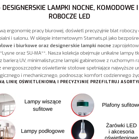
 DESIGNERSKIE LAMPKI NOCNE, KOMODOWE 
ROBOCZE LED
 ergonomię pracy biurowej, doświetl precyzyjnie blat roboczy
pialni i salonu. W sklepie internetowym Stamats.pl jako bezpoś
łowe i biurkowe oraz designerskie lampki nocne
zaprojektow
*Lysne oraz SU-MA**. Nasza kolekcja obejmuje unikalne lampy tk
 z barierą UV, minimalistyczne lampki gabinetowe z ruchomym r
energooszczędne oświetlenie stołowe spełniające najwyższe u
ogicznego i mechanicznego, podnosząc komfort codziennego życia
NĄ LINIĘ OŚWIETLENIOWĄ I PRECYZYJNIE PRZEFILTRUJ ASORT