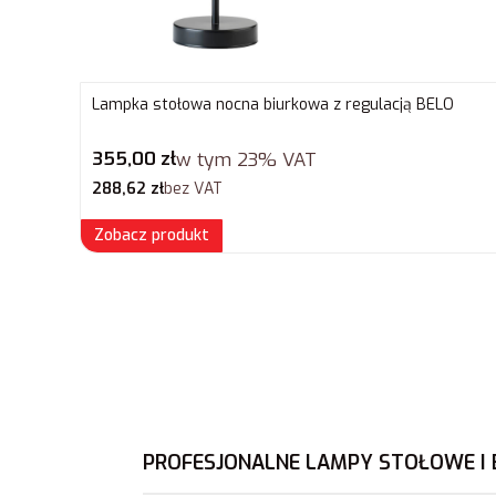
Lampka stołowa nocna biurkowa z regulacją BELO
Cena brutto
355,00 zł
w tym
23%
VAT
Cena netto
288,62 zł
bez VAT
Zobacz produkt
PROFESJONALNE LAMPY STOŁOWE I