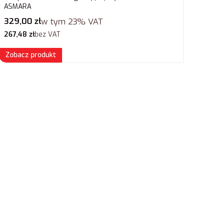
ASMARA
Cena brutto
329,00 zł
w tym
23%
VAT
Cena netto
267,48 zł
bez VAT
Zobacz produkt