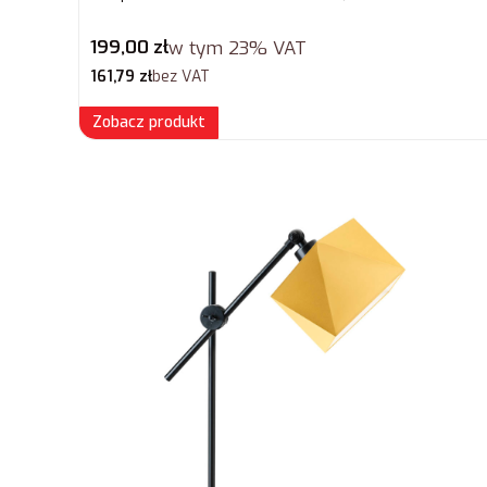
Cena brutto
199,00 zł
w tym
23%
VAT
Cena netto
161,79 zł
bez VAT
Zobacz produkt