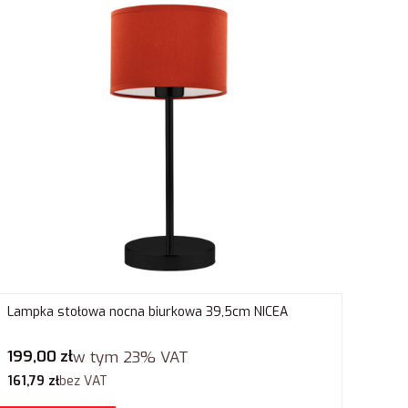
Lampka stołowa nocna biurkowa 39,5cm NICEA
Cena brutto
199,00 zł
w tym
23%
VAT
Cena netto
161,79 zł
bez VAT