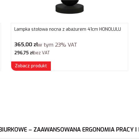
Lampka stołowa nocna z abażurem 41cm HONOLULU
Cena brutto
365,00 zł
w tym
23%
VAT
Cena netto
296,75 zł
bez VAT
Zobacz produkt
 BIURKOWE – ZAAWANSOWANA ERGONOMIA PRACY I 