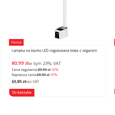
Okazja
Lampka na biurko LED regulowana biała z zegarem
Cena promocyjna brutto
80,99 zł
w tym
23%
VAT
Cena regularna:
89,99 zł
-10%
Najniższa cena:
89,99 zł
-10%
Cena netto
65,85 zł
bez VAT
Do koszyka