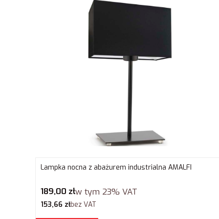
Lampka nocna z abażurem industrialna AMALFI
Cena brutto
189,00 zł
w tym
23%
VAT
Cena netto
153,66 zł
bez VAT