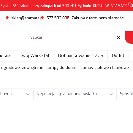
Zyskaj 5% rabatu przy zakupach od 500 zł! Użyj kodu:
KUPUJ-W-STAMATS
sklep@stamats.pl
577 503 007
Zakupy z terminem płatności
Wyczyść
Wiosna
Twój Warsztat
Dofinansowanie z ZUS
Outlet
e ogrodowe, zewnętrzne i lampy do domu
Lampy stołowe i biurkowe
abażura
Regulacja kąta padania światła
Sposó