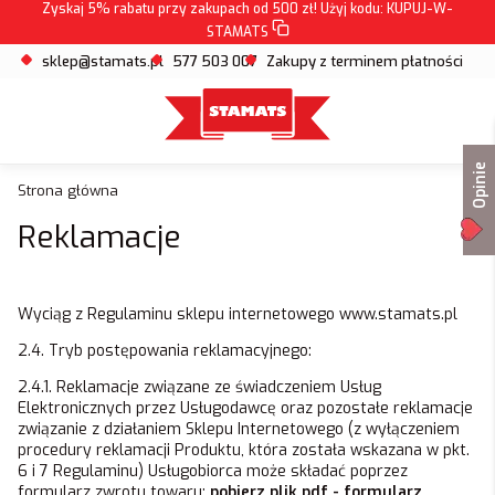
Zyskaj 5% rabatu przy zakupach od 500 zł! Użyj kodu:
KUPUJ-W-
STAMATS
sklep@stamats.pl
577 503 007
Zakupy z terminem płatności
Opinie
Strona główna
Reklamacje
Wyciąg z Regulaminu sklepu internetowego
www.stamats.pl
2.4. Tryb postępowania reklamacyjnego:
2.4.1. Reklamacje związane ze świadczeniem Usług
Elektronicznych przez Usługodawcę oraz pozostałe reklamacje
związanie z działaniem Sklepu Internetowego (z wyłączeniem
procedury reklamacji Produktu, która została wskazana w pkt.
6 i 7 Regulaminu) Usługobiorca może składać poprzez
formularz zwrotu towaru:
pobierz plik pdf - formularz