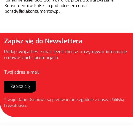
konsumenckiej 800 007 707 oraz przez Stowarzyszenie
Konsumentów Polskich pod adresem email
porady@dlakonsumentow.pl
Zapisz się do Newslettera
Podaj swój adres e-mail, jeżeli chcesz otrzymywać informacje
o nowościach i promocjach.
Twój adres e-mail
Zapisz się
*Twoje Dane Osobowe są przetwarzane zgodnie z naszą
Polityką
Prywatności
.