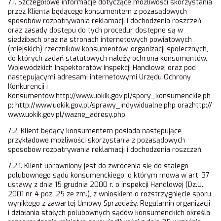
7.1. Szczegółowe informacje dotyczące możliwości skorzystania
przez Klienta będącego konsumentem z pozasądowych
sposobów rozpatrywania reklamacji i dochodzenia roszczeń
oraz zasady dostępu do tych procedur dostępne są w
siedzibach oraz na stronach internetowych powiatowych
(miejskich) rzeczników konsumentów, organizacji społecznych,
do których zadań statutowych należy ochrona konsumentów,
Wojewódzkich Inspektoratów Inspekcji Handlowej oraz pod
następującymi adresami internetowymi Urzędu Ochrony
Konkurencji i
Konsumentów:http://www.uokik.gov.pl/spory_konsumenckie.ph
p
;
http://www.uokik.gov.pl/sprawy_indywidualne.php
orazhttp://
www.uokik.gov.pl/wazne_adresy.php
.
7.2. Klient będący konsumentem posiada następujące
przykładowe możliwości skorzystania z pozasądowych
sposobów rozpatrywania reklamacji i dochodzenia roszczeń:
7.2.1. Klient uprawniony jest do zwrócenia się do stałego
polubownego sądu konsumenckiego, o którym mowa w art. 37
ustawy z dnia 15 grudnia 2000 r. o Inspekcji Handlowej (Dz.U.
2001 nr 4 poz. 25 ze zm.), z wnioskiem o rozstrzygnięcie sporu
wynikłego z zawartej Umowy Sprzedaży. Regulamin organizacji
i działania stałych polubownych sądów konsumenckich określa