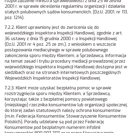
rozporządzenie ministra sprawiedliwości z dnia 25 września
2001 r. w sprawie określenia regulaminu organizacji i działania
stałych polubownych sądów konsumenckich. (Dz.U. 2001, nr 113,
poz. 1214).
7.2.2. Klient uprawniony jest do zwrócenia się do
wojewódzkiego inspektora Inspekcji Handlowej, zgodnie z art.
36 ustawy z dnia 15 grudnia 2000 r. o Inspekcji Handlowej
(Dz.U. 2001 nr 4 poz. 25 ze zm.), z wnioskiem o wszczęcie
postępowania mediacyjnego w sprawie polubownego
zakończenia sporu między Klientem, a Sprzedawcą. Informacja
na temat zasad i trybu procedury mediacji prowadzonej przez
wojewódzkiego inspektora Inspekcji Handlowej dostępna jest w
siedzibach oraz na stronach internetowych poszczególnych
Wojewódzkich Inspektoratów Inspekcji Handlowej.
7.2.3. Klient może uzyskać bezpłatną pomoc w sprawie
rozstrzygnięcia sporu między Klientem, a Sprzedawcą,
korzystając także z bezpłatnej pomocy powiatowego
(miejskiego) rzecznika konsumentów lub organizacji społecznej,
do której zadań statutowych należy ochrona konsumentów
(m.in. Federacja Konsumentów, Stowarzyszenie Konsumentów
Polskich). Porady udzielane są pod przez Federację
Konsumentów pod bezpłatnym numerem infolinii