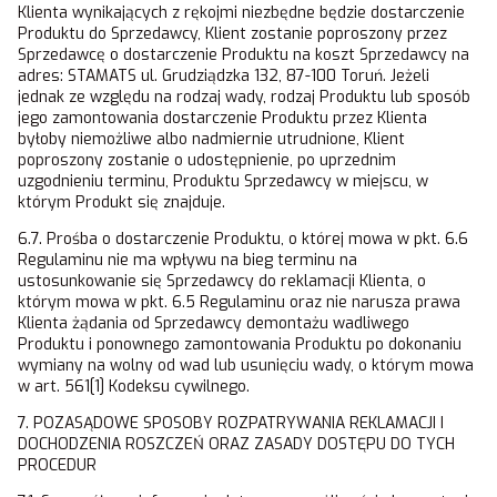
Klienta wynikających z rękojmi niezbędne będzie dostarczenie
Produktu do Sprzedawcy, Klient zostanie poproszony przez
Sprzedawcę o dostarczenie Produktu na koszt Sprzedawcy na
adres: STAMATS ul. Grudziądzka 132, 87-100 Toruń. Jeżeli
jednak ze względu na rodzaj wady, rodzaj Produktu lub sposób
jego zamontowania dostarczenie Produktu przez Klienta
byłoby niemożliwe albo nadmiernie utrudnione, Klient
poproszony zostanie o udostępnienie, po uprzednim
uzgodnieniu terminu, Produktu Sprzedawcy w miejscu, w
którym Produkt się znajduje.
6.7. Prośba o dostarczenie Produktu, o której mowa w pkt. 6.6
Regulaminu nie ma wpływu na bieg terminu na
ustosunkowanie się Sprzedawcy do reklamacji Klienta, o
którym mowa w pkt. 6.5 Regulaminu oraz nie narusza prawa
Klienta żądania od Sprzedawcy demontażu wadliwego
Produktu i ponownego zamontowania Produktu po dokonaniu
wymiany na wolny od wad lub usunięciu wady, o którym mowa
w art. 561[1] Kodeksu cywilnego.
7. POZASĄDOWE SPOSOBY ROZPATRYWANIA REKLAMACJI I
DOCHODZENIA ROSZCZEŃ ORAZ ZASADY DOSTĘPU DO TYCH
PROCEDUR