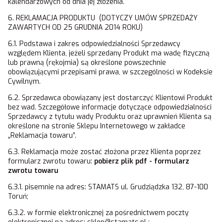
kalendarzowych od dnia jej złożenia.
6. REKLAMACJA PRODUKTU (DOTYCZY UMÓW SPRZEDAŻY
ZAWARTYCH OD 25 GRUDNIA 2014 ROKU)
6.1. Podstawa i zakres odpowiedzialności Sprzedawcy
względem Klienta, jeżeli sprzedany Produkt ma wadę fizyczną
lub prawną (rękojmia) są określone powszechnie
obowiązującymi przepisami prawa, w szczególności w Kodeksie
Cywilnym.
6.2. Sprzedawca obowiązany jest dostarczyć Klientowi Produkt
bez wad. Szczegółowe informacje dotyczące odpowiedzialności
Sprzedawcy z tytułu wady Produktu oraz uprawnień Klienta są
określone na stronie Sklepu Internetowego w zakładce
„Reklamacja towaru”.
6.3. Reklamacja może zostać złożona przez Klienta poprzez
formularz zwrotu towaru:
pobierz plik pdf - formularz
zwrotu towaru
6.3.1. pisemnie na adres: STAMATS ul. Grudziądzka 132, 87-100
Toruń;
6.3.2. w formie elektronicznej za pośrednictwem poczty