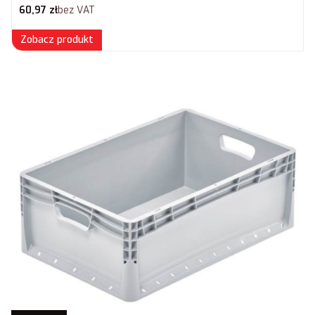
Cena netto
60,97 zł
bez VAT
Zobacz produkt