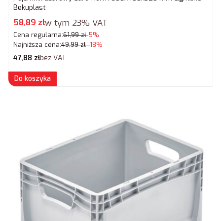
Bekuplast
Cena promocyjna brutto
58,89 zł
w tym
23%
VAT
Cena regularna:
61,99 zł
-5%
Najniższa cena:
49,99 zł
--18%
Cena netto
47,88 zł
bez VAT
Do koszyka