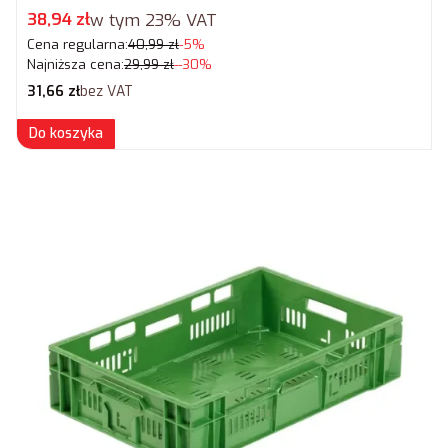
Cena promocyjna brutto
38,94 zł
w tym
23%
VAT
Cena regularna:
40,99 zł
-5%
Najniższa cena:
29,99 zł
--30%
Cena netto
31,66 zł
bez VAT
Do koszyka