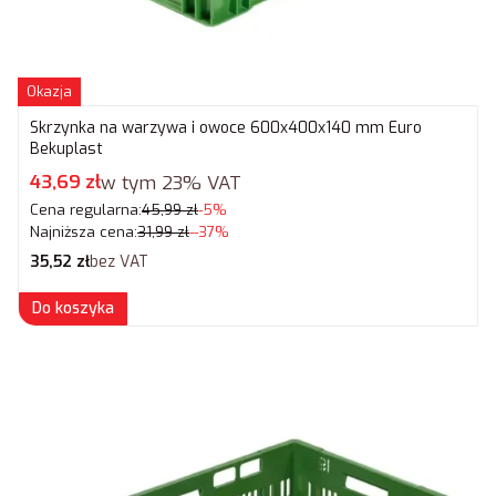
Okazja
Skrzynka na warzywa i owoce 600x400x140 mm Euro
Bekuplast
Cena promocyjna brutto
43,69 zł
w tym
23%
VAT
Cena regularna:
45,99 zł
-5%
Najniższa cena:
31,99 zł
--37%
Cena netto
35,52 zł
bez VAT
Do koszyka