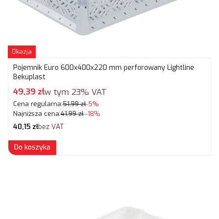
Okazja
Pojemnik Euro 600x400x220 mm perforowany Lightline
Bekuplast
Cena promocyjna brutto
49,39 zł
w tym
23%
VAT
Cena regularna:
51,99 zł
-5%
Najniższa cena:
41,99 zł
--18%
Cena netto
40,15 zł
bez VAT
Do koszyka