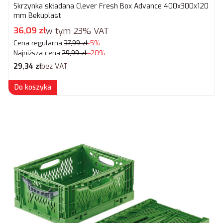
Skrzynka składana Clever Fresh Box Advance 400x300x120
mm Bekuplast
Cena promocyjna brutto
36,09 zł
w tym
23%
VAT
Cena regularna:
37,99 zł
-5%
Najniższa cena:
29,99 zł
--20%
Cena netto
29,34 zł
bez VAT
Do koszyka