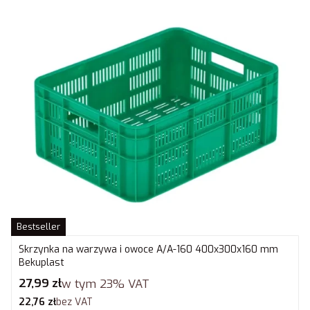
Bestseller
Skrzynka na warzywa i owoce A/A-160 400x300x160 mm
Bekuplast
Cena brutto
27,99 zł
w tym
23%
VAT
Cena netto
22,76 zł
bez VAT