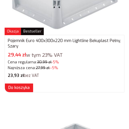
Okazja
Bestseller
Pojemnik Euro 400x300x220 mm Lightline Bekuplast Pełny,
Szary
Cena promocyjna brutto
29,44 zł
w tym
23%
VAT
Cena regularna:
30,99 zł
-5%
Najniższa cena:
27,99 zł
--5%
Cena netto
23,93 zł
bez VAT
Do koszyka