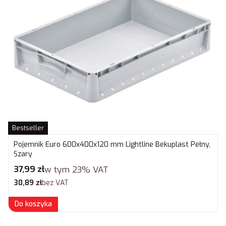
Bestseller
Pojemnik Euro 600x400x120 mm Lightline Bekuplast Pełny,
Szary
Cena brutto
37,99 zł
w tym
23%
VAT
Cena netto
30,89 zł
bez VAT
Do koszyka