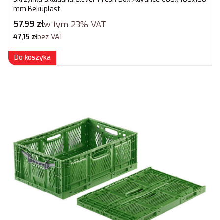
mm Bekuplast
Cena brutto
57,99 zł
w tym
23%
VAT
Cena netto
47,15 zł
bez VAT
Do koszyka