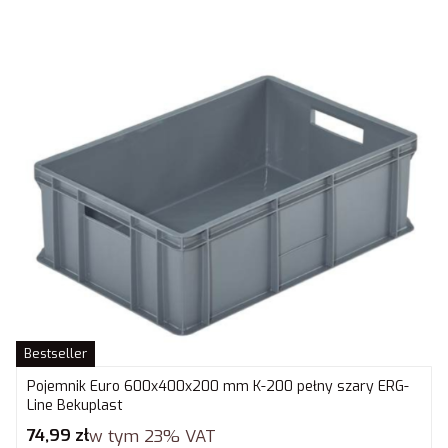
Bestseller
Pojemnik Euro 600x400x200 mm K-200 pełny szary ERG-
Line Bekuplast
Cena brutto
74,99 zł
w tym
23%
VAT