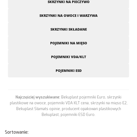
SKRZYNKI NA PIECZYWO
SKRZYNKI NA OWOCE I WARZYWA
SKRZYNKI SKŁADANE
POJEMNIKI NA MIĘSO
POJEMNIKI VDA/KLT
POJEMNIKI ESD
Najczęściej wyszukiwane:
Bekuplast pojemniki Euro, skrzynki
plastikowe na owoce, pojemniki VDA KLT cena, skrzynki na mięso E2,
Bekuplast Stamats opinie, producent opakowań plastikowych
Bekuplast, pojemniki ESD Euro.
Lista produktów
Sortowanie: