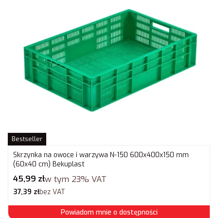
Bestseller
Skrzynka na owoce i warzywa N-150 600x400x150 mm
(60x40 cm) Bekuplast
Cena brutto
45,99 zł
w tym
23%
VAT
Cena netto
37,39 zł
bez VAT
Powiadom mnie o dostępności