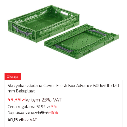
Okazja
Skrzynka składana Clever Fresh Box Advance 600x400x120
mm Bekuplast
Cena promocyjna brutto
49,39 zł
w tym
23%
VAT
Cena regularna:
51,99 zł
-5%
Najniższa cena:
41,99 zł
--18%
Cena netto
40,15 zł
bez VAT