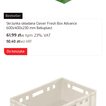
Bestseller
Skrzynka składana Clever Fresh Box Advance
600x400x230 mm Bekuplast
Cena brutto
61,99 zł
w tym
23%
VAT
Cena netto
50,40 zł
bez VAT
Do koszyka