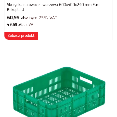
Skrzynka na owoce i warzywa 600x400x240 mm Euro
Bekuplast
Cena brutto
60,99 zł
w tym
23%
VAT
Cena netto
49,59 zł
bez VAT
Zobacz produkt