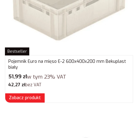
Bestseller
Pojemnik Euro na mięso E-2 600x400x200 mm Bekuplast
biały
Cena brutto
51,99 zł
w tym
23%
VAT
Cena netto
42,27 zł
bez VAT
Zobacz produkt