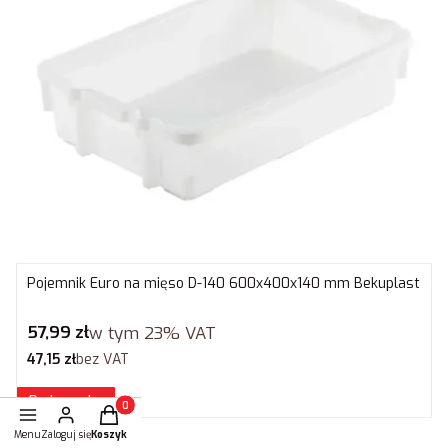
Pojemnik Euro na mięso D-140 600x400x140 mm Bekuplast
Cena brutto
57,99 zł
w tym
23%
VAT
Cena netto
47,15 zł
bez VAT
Do koszyka
Produkty w koszyku: 0. Zobacz szczegóły
Menu
Zaloguj się
Koszyk