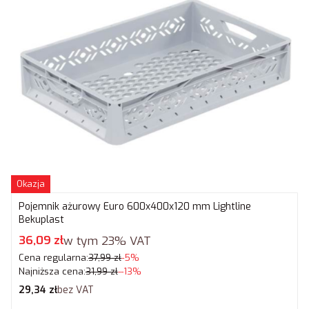
Okazja
Pojemnik ażurowy Euro 600x400x120 mm Lightline
Bekuplast
Cena promocyjna brutto
36,09 zł
w tym
23%
VAT
Cena regularna:
37,99 zł
-5%
Najniższa cena:
31,99 zł
--13%
Cena netto
29,34 zł
bez VAT