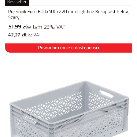
Bestseller
Pojemnik Euro 600x400x220 mm Lightline Bekuplast Pełny,
Szary
Cena brutto
51,99 zł
w tym
23%
VAT
Cena netto
42,27 zł
bez VAT
Powiadom mnie o dostępności