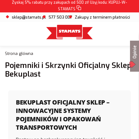
Zyskaj 5% rabatu przy zakupach od 500 zł! Użyj kodu:
KUPUJ-W-
STAMATS
sklep@stamats.pl
577 503 007
Zakupy z terminem płatności
Opinie
Strona główna
Pojemniki i Skrzynki Oficjalny Sklep
Bekuplast
BEKUPLAST OFICJALNY SKLEP –
INNOWACYJNE SYSTEMY
POJEMNIKÓW I OPAKOWAŃ
TRANSPORTOWYCH