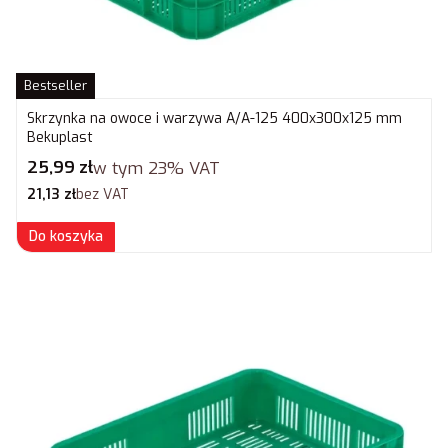
Bestseller
Skrzynka na owoce i warzywa A/A-125 400x300x125 mm
Bekuplast
Cena brutto
25,99 zł
w tym
23%
VAT
Cena netto
21,13 zł
bez VAT
Do koszyka