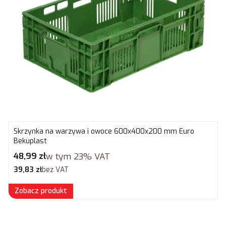
Skrzynka na warzywa i owoce 600x400x200 mm Euro
Bekuplast
Cena brutto
48,99 zł
w tym
23%
VAT
Cena netto
39,83 zł
bez VAT
Zobacz produkt