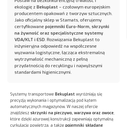
Postaw na bezkonkurencyjną trwałość i
ekologię z
Bekuplast
– czołowym europejskim
producentem opakowań z tworzyw sztucznych.
Jako oficjalny sklep w Stamats, oferujemy
certyfikowane
pojemniki Euro-Norm, skrzynki
na żywność oraz specjalistyczne systemy
VDA/KLT i ESD
. Rozwiązania Bekuplast to
inżynieryjna odpowiedź na współczesne
wyzwania logistyczne, łącząca ekstremalną
wytrzymałość mechaniczną z pełną
przydatnością do recyklingu i najwyższymi
standardami higienicznymi.
Systemy transportowe
Bekuplast
wyróżniają się
precyzją wykonania i optymalizacją pod kątem
automatycznych magazynów. W naszej ofercie
znajdziesz
skrzynki na pieczywo, warzywa oraz owoce
,
które dzięki ażurowej konstrukcji zapewniają optymalną
cyrkulację powietrza, a także
pojemniki składane