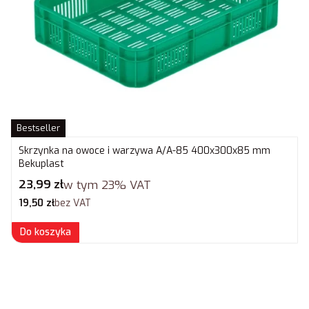
Bestseller
Skrzynka na owoce i warzywa A/A-85 400x300x85 mm
Bekuplast
Cena brutto
23,99 zł
w tym
23%
VAT
Cena netto
19,50 zł
bez VAT
Do koszyka