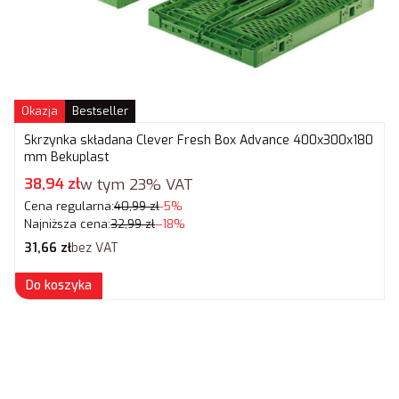
Okazja
Bestseller
Skrzynka składana Clever Fresh Box Advance 400x300x180
mm Bekuplast
Cena promocyjna brutto
38,94 zł
w tym
23%
VAT
Cena regularna:
40,99 zł
-5%
Najniższa cena:
32,99 zł
--18%
Cena netto
31,66 zł
bez VAT
Do koszyka