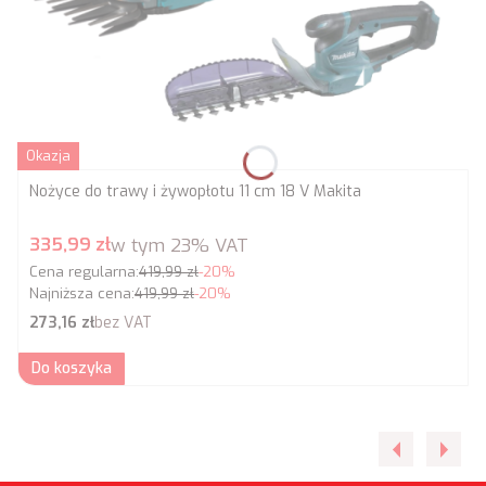
Okazja
Nożyce do trawy i żywopłotu 11 cm 18 V Makita
Cena promocyjna brutto
335,99 zł
w tym
23%
VAT
Cena regularna:
419,99 zł
-20%
Najniższa cena:
419,99 zł
-20%
Cena netto
273,16 zł
bez VAT
Do koszyka