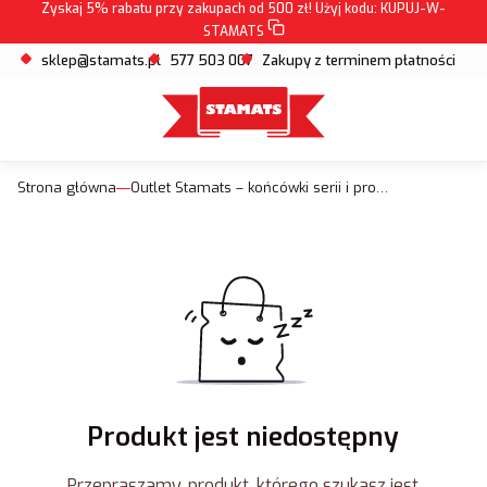
Zyskaj 5% rabatu przy zakupach od 500 zł! Użyj kodu:
KUPUJ-W-
STAMATS
sklep@stamats.pl
577 503 007
Zakupy z terminem płatności
Strona główna
Outlet Stamats – końcówki serii i produkty z wyprzedaży
Produkt jest niedostępny
Przepraszamy, produkt, którego szukasz jest