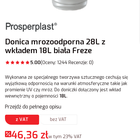
Donica mrozoodporna 28L z
wkładem 18L biała Freze
5.00
(Oceny: 1244 Recenzje: 0)
Wykonana ze specjalnego tworzywa sztucznego cechują się
wyjątkową odpornością na warunki atmosferyczne takie jak
promienie UV czy mróz. Do doniczki dołączony jest wkład
wewnętrzny o pojemności
18L
.
Przejdź do pełnego opisu
z VAT
bez VAT
46,36 zł
w tym 23% VAT
w tym
23%
VAT