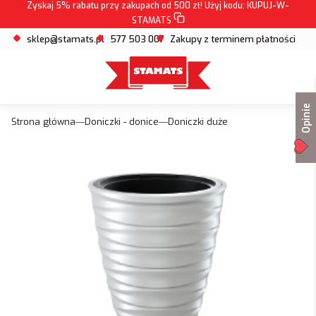
Zyskaj 5% rabatu przy zakupach od 500 zł! Użyj kodu:
KUPUJ-W-
STAMATS
sklep@stamats.pl
577 503 007
Zakupy z terminem płatności
Opinie
Strona główna
Doniczki - donice
Doniczki duże