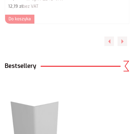
Cena netto
12,19 zł
bez VAT
Do koszyka
Bestsellery