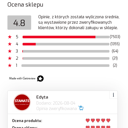
Ocena sklepu
Opinie, z których została wyliczona średnia,
4.8
są wystawione przez zweryfikowanych
klientów, którzy dokonali zakupu w sklepie.
5
(7503)
4
(1355)
3
(64)
2
(21)
1
(2)
Edyta
Dodano: 2026-08-04
Opinia zweryfikowana
Ocena produktu:
Ocena sklepu: