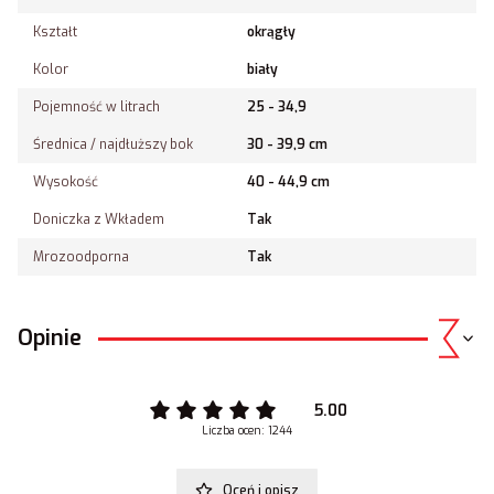
Kształt
okrągły
Kolor
biały
Pojemność w litrach
25 - 34,9
Średnica / najdłuższy bok
30 - 39,9 cm
Wysokość
40 - 44,9 cm
Doniczka z Wkładem
Tak
Mrozoodporna
Tak
Opinie
5.00
Liczba ocen: 1244
Oceń i opisz