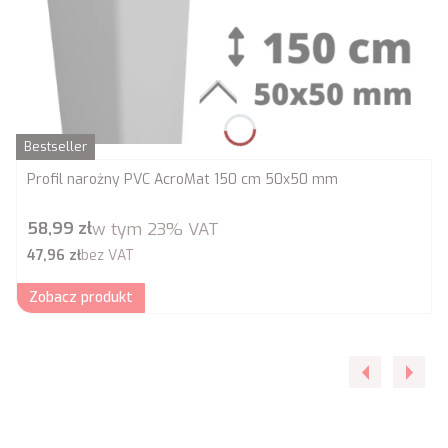
Bestseller
Profil narożny PVC AcroMat 150 cm 50x50 mm
Cena brutto
58,99 zł
w tym
23%
VAT
Cena netto
47,96 zł
bez VAT
Zobacz produkt