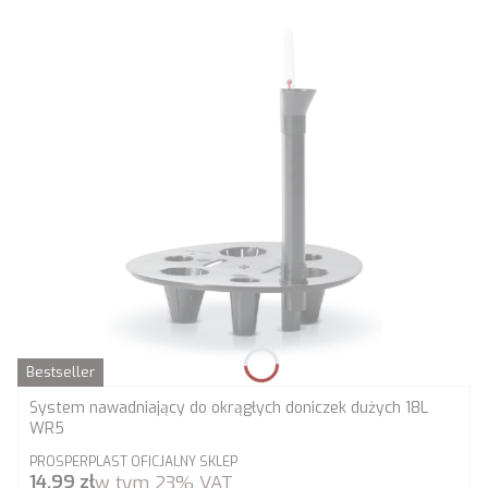
Bestseller
System nawadniający do okrągłych doniczek dużych 18L
WR5
PRODUCENT
PROSPERPLAST OFICJALNY SKLEP
Cena brutto
14,99 zł
w tym
23%
VAT