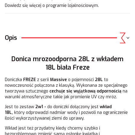
Dowiedz się
więcej o programie lojalnościowym.
Opis
Donica mrozoodporna 28L z wkładem
18L biała Freze
Doniczka
FREZE
z serii
Massive
o pojemności
28L
to
nowoczesność połączona z klasyką. Wykonana ze specjalnego
tworzywa sztucznego
cechuje się wyjątkową odpornością
na
warunki atmosferyczne takie jak promienie UV czy mróz.
Jest to zestaw
2w1 -
do doniczki dołączony jest
wkład
18L,
który odprowadzi nadmiar wody i pozwoli na ograniczenie
ilości wykorzystywanej ziemi do uprawy.
Wkład jest też przydatny kiedy chcemy szybko i
bezproblemowo zmienić samą osłonkę kwiatka i