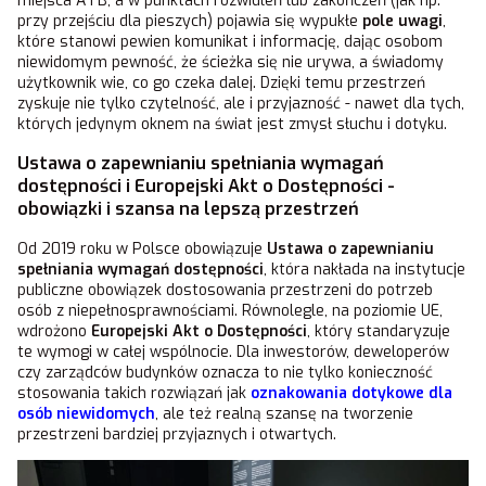
miejsca A i B, a w punktach rozwidleń lub zakończeń (jak np.
przy przejściu dla pieszych) pojawia się wypukłe
pole uwagi
,
które stanowi pewien komunikat i informację, dając osobom
niewidomym pewność, że ścieżka się nie urywa, a świadomy
użytkownik wie, co go czeka dalej. Dzięki temu przestrzeń
zyskuje nie tylko czytelność, ale i przyjazność - nawet dla tych,
których jedynym oknem na świat jest zmysł słuchu i dotyku.
Ustawa o zapewnianiu spełniania wymagań
dostępności i Europejski Akt o Dostępności -
obowiązki i szansa na lepszą przestrzeń
Od 2019 roku w Polsce obowiązuje
Ustawa o zapewnianiu
spełniania wymagań dostępności
, która nakłada na instytucje
publiczne obowiązek dostosowania przestrzeni do potrzeb
osób z niepełnosprawnościami. Równolegle, na poziomie UE,
wdrożono
Europejski Akt o Dostępności
, który standaryzuje
te wymogi w całej wspólnocie. Dla inwestorów, deweloperów
czy zarządców budynków oznacza to nie tylko konieczność
stosowania takich rozwiązań jak
oznakowania dotykowe dla
osób niewidomych
, ale też realną szansę na tworzenie
przestrzeni bardziej przyjaznych i otwartych.