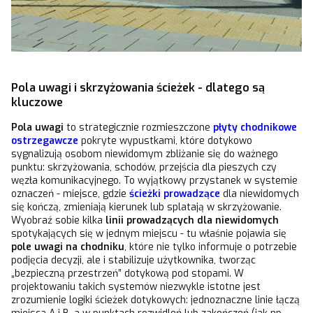
Pola uwagi i skrzyżowania ścieżek - dlatego są
kluczowe
Pola uwagi
to strategicznie rozmieszczone
płyty chodnikowe
ostrzegawcze
pokryte wypustkami, które dotykowo
sygnalizują osobom niewidomym zbliżanie się do ważnego
punktu: skrzyżowania, schodów, przejścia dla pieszych czy
węzła komunikacyjnego. To wyjątkowy przystanek w systemie
oznaczeń - miejsce, gdzie
ścieżki prowadzące
dla niewidomych
się kończą, zmieniają kierunek lub splatają w skrzyżowanie.
Wyobraź sobie kilka
linii prowadzących dla niewidomych
spotykających się w jednym miejscu - tu właśnie pojawia się
pole uwagi na chodniku
, które nie tylko informuje o potrzebie
podjęcia decyzji, ale i stabilizuje użytkownika, tworząc
„bezpieczną przestrzeń” dotykową pod stopami. W
projektowaniu takich systemów niezwykle istotne jest
zrozumienie logiki ścieżek dotykowych: jednoznaczne linie łączą