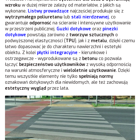
wzroku
w dużej mierze zależy od materiałów, z jakich są
wykonane.
Listwy prowadzące
najczęściej produkuje się z
wytrzymałego poliuretanu
lub
stali nierdzewnej
, co
gwarantuje
odporność
na ścieranie i intensywne użytkowanie
w przestrzeni publicznej.
Guzki dotykowe
oraz
pinezki
dotykowe
powstają zarówno z
tworzyw sztucznych
o
podwyższonej elastyczności (
TPU
), jak i z
metalu
, dzięki czemu
łatwo dopasować je do charakteru nawierzchni i estetyki
obiektu. Z kolei
płytki integracyjne
- kierunkowe i
ostrzegawcze - wyprodukowane są z
betonu
co pozwala
łączyć
bezpieczeństwo użytkowników
z wysoką odpornością
na warunki atmosferyczne i
wieloletnie użytkowanie
. Dzięki
temu wszystkie elementy nie tylko
spełniają normy
oznakowań dotykowych dla niewidomych, ale też zachowują
estetyczny wygląd
przez lata.