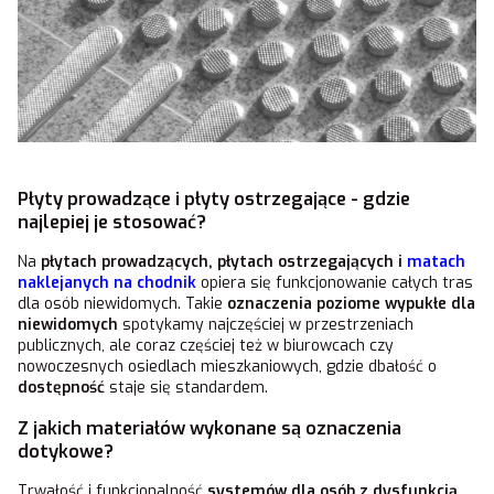
Płyty prowadzące i płyty ostrzegające - gdzie
najlepiej je stosować?
Na
płytach prowadzących, płytach ostrzegających i
matach
naklejanych na chodnik
opiera się funkcjonowanie całych tras
dla osób niewidomych. Takie
oznaczenia poziome wypukłe dla
niewidomych
spotykamy najczęściej w przestrzeniach
publicznych, ale coraz częściej też w biurowcach czy
nowoczesnych osiedlach mieszkaniowych, gdzie dbałość o
dostępność
staje się standardem.
Z jakich materiałów wykonane są oznaczenia
dotykowe?
Trwałość i funkcjonalność
systemów dla osób z dysfunkcją