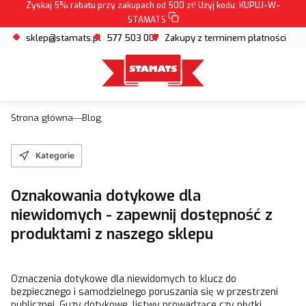
Zyskaj 5% rabatu przy zakupach od 500 zł! Użyj kodu:
KUPUJ-W-
STAMATS
sklep@stamats.pl
577 503 007
Zakupy z terminem płatności
Strona główna
Blog
Kategorie
Oznakowania dotykowe dla
niewidomych - zapewnij dostępność z
produktami z naszego sklepu
Oznaczenia dotykowe dla niewidomych to klucz do
bezpiecznego i samodzielnego poruszania się w przestrzeni
publicznej. Guzy dotykowe, listwy prowadzące czy płytki