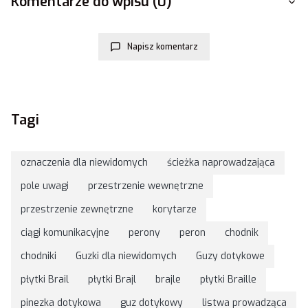
Komentarze do wpisu (0)
Napisz komentarz
Tagi
oznaczenia dla niewidomych
ścieżka naprowadzająca
pole uwagi
przestrzenie wewnętrzne
przestrzenie zewnętrzne
korytarze
ciągi komunikacyjne
perony
peron
chodnik
chodniki
Guzki dla niewidomych
Guzy dotykowe
płytki Brail
płytki Brajl
brajle
płytki Braille
pinezka dotykowa
guz dotykowy
listwa prowadząca