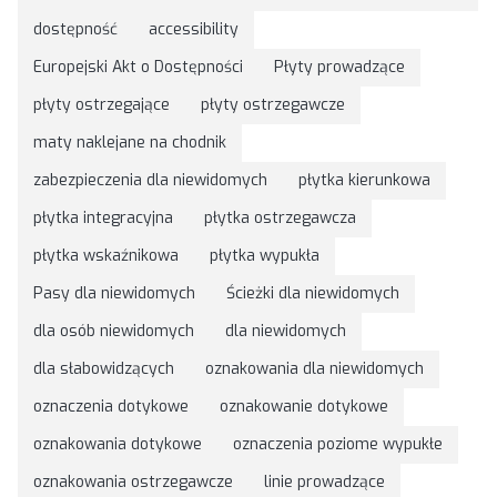
dostępność
accessibility
Europejski Akt o Dostępności
Płyty prowadzące
płyty ostrzegające
płyty ostrzegawcze
maty naklejane na chodnik
zabezpieczenia dla niewidomych
płytka kierunkowa
płytka integracyjna
płytka ostrzegawcza
płytka wskaźnikowa
płytka wypukła
Pasy dla niewidomych
Ścieżki dla niewidomych
dla osób niewidomych
dla niewidomych
dla słabowidzących
oznakowania dla niewidomych
oznaczenia dotykowe
oznakowanie dotykowe
oznakowania dotykowe
oznaczenia poziome wypukłe
oznakowania ostrzegawcze
linie prowadzące