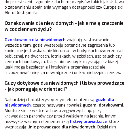
do przestrzeni - zgodnie z duchem przepisów takich jak Ustawa
o zapewnianiu spełniania wymagań dostępności czy Europejski
Akt o Dostępności.
Oznakowania dla niewidomych - jakie mają znaczenie
w codziennym życiu?
Oznakowania dla niewidomych
znajdują zastosowanie
wszędzie tam, gdzie występują potencjalne zagrożenia lub
konieczne jest wskazanie kierunku - w budynkach użyteczności
publicznej, na dworcach, lotniskach, w szkołach, szpitalach czy
centrach handlowych. Dzięki nim osoby korzystające z białej
laski mogą bezpiecznie i intuicyjnie przemieszczać się,
rozpoznawać miejsca newralgiczne i unikać niebezpieczeństw.
Guzy dotykowe dla niewidomych i listwy prowadzące
- jak pomagają w orientacji?
Najbardziej charakterystycznym elementem są
guzki dla
niewidomych
, często nazywane również
guzami dotykowymi
.
Montuje się je w strefach ostrzegawczych, np. przy
krawędziach peronów czy przed wejściem na jezdnię. Innym
niezwykle ważnym elementem są
listwy prowadzące
, które
wyznaczają
linie prowadzące dla niewidomych
. Dzięki nim