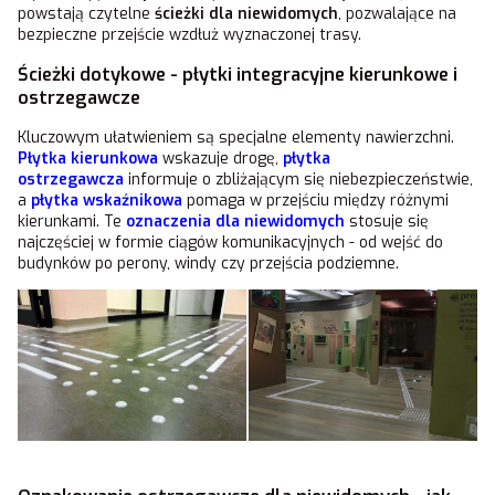
powstają czytelne
ścieżki dla niewidomych
, pozwalające na
bezpieczne przejście wzdłuż wyznaczonej trasy.
Ścieżki dotykowe - płytki integracyjne kierunkowe i
ostrzegawcze
Kluczowym ułatwieniem są specjalne elementy nawierzchni.
Płytka kierunkowa
wskazuje drogę,
płytka
ostrzegawcza
informuje o zbliżającym się niebezpieczeństwie,
a
płytka wskaźnikowa
pomaga w przejściu między różnymi
kierunkami. Te
oznaczenia dla niewidomych
stosuje się
najczęściej w formie ciągów komunikacyjnych - od wejść do
budynków po perony, windy czy przejścia podziemne.