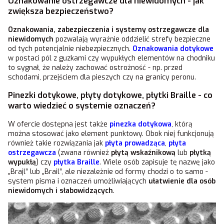
Oznakowanie ostrzegawcze dla niewidomych - jak
zwiększa bezpieczeństwo?
Oznakowania, zabezpieczenia i systemy ostrzegawcze dla
niewidomych
pozwalają wyraźnie oddzielić strefy bezpieczne
od tych potencjalnie niebezpiecznych.
Oznakowania dotykowe
w postaci pól z guzkami czy wypukłych elementów na chodniku
to sygnał, że należy zachować ostrożność - np. przed
schodami, przejściem dla pieszych czy na granicy peronu.
Pinezki dotykowe, płyty dotykowe, płytki Braille - co
warto wiedzieć o systemie oznaczeń?
W ofercie dostępna jest także
pinezka dotykowa
, którą
można stosować jako element punktowy. Obok niej funkcjonują
również takie rozwiązania jak
płyta prowadząca
,
płyta
ostrzegawcza
(zwana również
płytą wskaźnikową
lub
płytką
wypukłą
) czy
płytka Braille
. Wiele osób zapisuje tę nazwę jako
„Brajl” lub „Brail”, ale niezależnie od formy chodzi o to samo -
system pisma i oznaczeń umożliwiających
ułatwienie dla osób
niewidomych i słabowidzących
.