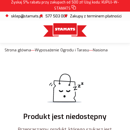
Zyskaj 5% rabatu przy zakupach od 500 zł! Użyj kodu:
KUPUJ-W-
STAMATS
sklep@stamats.pl
577 503 007
Zakupy z terminem płatności
Strona główna
Wyposażenie Ogrodu i Tarasu
Nasiona
Produkt jest niedostępny
Przepraszamy, produkt, którego szukasz jest