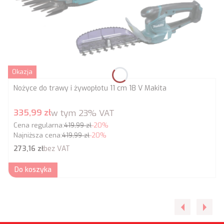
Okazja
Nożyce do trawy i żywopłotu 11 cm 18 V Makita
Cena promocyjna brutto
335,99 zł
w tym
23%
VAT
Cena regularna:
419,99 zł
-20%
Najniższa cena:
419,99 zł
-20%
Cena netto
273,16 zł
bez VAT
Do koszyka