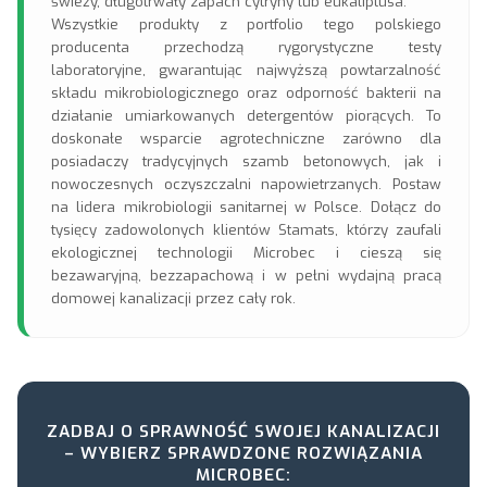
świeży, długotrwały zapach cytryny lub eukaliptusa.
Wszystkie produkty z portfolio tego polskiego
producenta przechodzą rygorystyczne testy
laboratoryjne, gwarantując najwyższą powtarzalność
składu mikrobiologicznego oraz odporność bakterii na
działanie umiarkowanych detergentów piorących. To
doskonałe wsparcie agrotechniczne zarówno dla
posiadaczy tradycyjnych szamb betonowych, jak i
nowoczesnych oczyszczalni napowietrzanych. Postaw
na lidera mikrobiologii sanitarnej w Polsce. Dołącz do
tysięcy zadowolonych klientów Stamats, którzy zaufali
ekologicznej technologii Microbec i cieszą się
bezawaryjną, bezzapachową i w pełni wydajną pracą
domowej kanalizacji przez cały rok.
ZADBAJ O SPRAWNOŚĆ SWOJEJ KANALIZACJI
– WYBIERZ SPRAWDZONE ROZWIĄZANIA
MICROBEC: