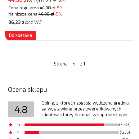
44,56 zł
w tym
23%
VAT
Cena regularna:
46,90 zł
-5%
Najniższa cena:
46,90 zł
-5%
Cena netto
36,23 zł
bez VAT
Do koszyka
Strona
z 1
Ocena sklepu
Opinie, z których została wyliczona średnia,
4.8
są wystawione przez zweryfikowanych
klientów, którzy dokonali zakupu w sklepie.
5
(7503)
4
(1355)