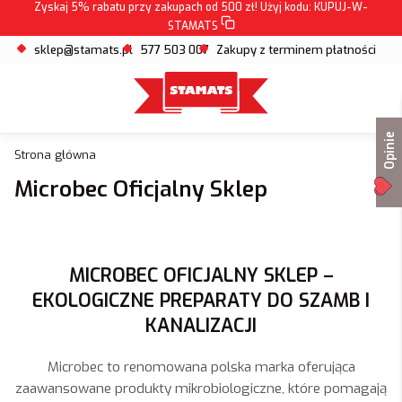
Zyskaj 5% rabatu przy zakupach od 500 zł! Użyj kodu:
KUPUJ-W-
STAMATS
sklep@stamats.pl
577 503 007
Zakupy z terminem płatności
Opinie
Strona główna
Microbec Oficjalny Sklep
MICROBEC OFICJALNY SKLEP –
EKOLOGICZNE PREPARATY DO SZAMB I
KANALIZACJI
Microbec to renomowana polska marka oferująca
zaawansowane produkty mikrobiologiczne, które pomagają