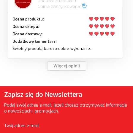
Dodano: 2026-08-01
Opinia zweryfikowana
Ocena produktu:
Ocena sklepu:
Ocena dostawy:
Dodatkowy komentarz:
Świetny produkt, bardzo dobre wykonanie.
Więcej opinii
Zapisz się do Newslettera
Podaj swój adres e-mail, jeżeli chcesz otrzymywać informacje
o nowościach i promocjach.
Twój adres e-mail