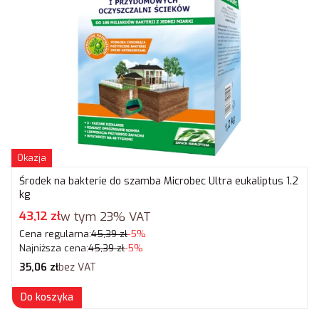
Okazja
Środek na bakterie do szamba Microbec Ultra eukaliptus 1.2
kg
Cena promocyjna brutto
43,12 zł
w tym
23%
VAT
Cena regularna:
45,39 zł
-5%
Najniższa cena:
45,39 zł
-5%
Cena netto
35,06 zł
bez VAT
Do koszyka