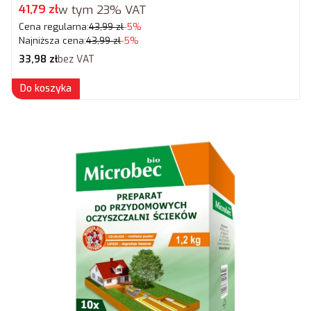
Cena promocyjna brutto
41,79 zł
w tym
23%
VAT
Cena regularna:
43,99 zł
-5%
Najniższa cena:
43,99 zł
-5%
Cena netto
33,98 zł
bez VAT
Do koszyka