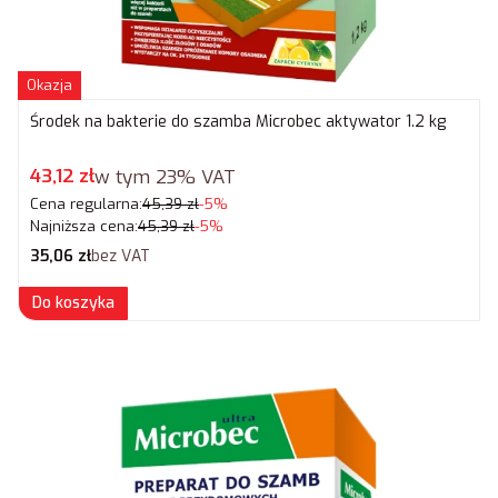
Okazja
Środek na bakterie do szamba Microbec aktywator 1.2 kg
Cena promocyjna brutto
43,12 zł
w tym
23%
VAT
Cena regularna:
45,39 zł
-5%
Najniższa cena:
45,39 zł
-5%
Cena netto
35,06 zł
bez VAT
Do koszyka