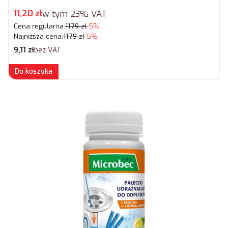
Cena promocyjna brutto
11,20 zł
w tym
23%
VAT
Cena regularna:
11,79 zł
-5%
Najniższa cena:
11,79 zł
-5%
Cena netto
9,11 zł
bez VAT
Do koszyka