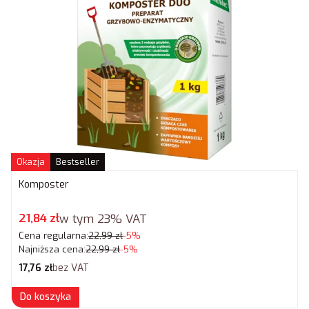
Okazja
Bestseller
Komposter
Cena promocyjna brutto
21,84 zł
w tym
23%
VAT
Cena regularna:
22,99 zł
-5%
Najniższa cena:
22,99 zł
-5%
Cena netto
17,76 zł
bez VAT
Do koszyka