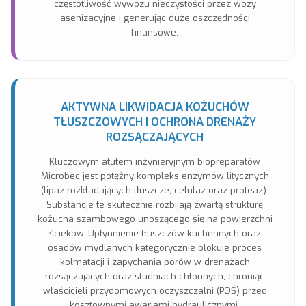
częstotliwość wywozu nieczystości przez wozy
asenizacyjne i generując duże oszczędności
finansowe.
AKTYWNA LIKWIDACJA KOŻUCHÓW
TŁUSZCZOWYCH I OCHRONA DRENAŻY
ROZSĄCZAJĄCYCH
Kluczowym atutem inżynieryjnym biopreparatów
Microbec jest potężny kompleks enzymów litycznych
(lipaz rozkładających tłuszcze, celulaz oraz proteaz).
Substancje te skutecznie rozbijają zwartą strukturę
kożucha szambowego unoszącego się na powierzchni
ścieków. Upłynnienie tłuszczów kuchennych oraz
osadów mydlanych kategorycznie blokuje proces
kolmatacji i zapychania porów w drenażach
rozsączających oraz studniach chłonnych, chroniąc
właścicieli przydomowych oczyszczalni (POŚ) przed
kosztownymi awariami hydraulicznymi.