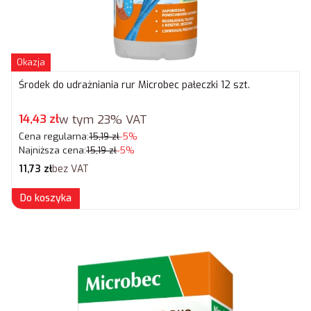
Okazja
Środek do udrażniania rur Microbec pałeczki 12 szt.
Cena promocyjna brutto
14,43 zł
w tym
23%
VAT
Cena regularna:
15,19 zł
-5%
Najniższa cena:
15,19 zł
-5%
Cena netto
11,73 zł
bez VAT
Do koszyka