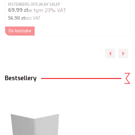
PRODUCENT
KISTENBERG OFICJALNY SKLEP
Cena brutto
69,99 zł
w tym
23%
VAT
Cena netto
56,90 zł
bez VAT
Do koszyka
Bestsellery