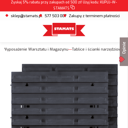
Zyskaj 5% rabatu przy zakupach od 500 zł! Użyj kodu:
KUPUJ-W-
STAMATS
sklep@stamats.pl
577 503 007
Zakupy z terminem płatności
Opinie
Wyposażenie Warsztatu i Magazynu
Tablice i ścianki narzędziowe