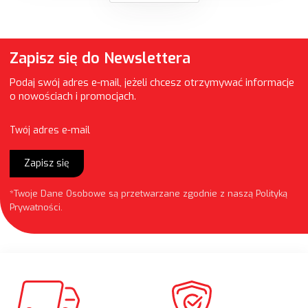
Zapisz się do Newslettera
Podaj swój adres e-mail, jeżeli chcesz otrzymywać informacje
o nowościach i promocjach.
Twój adres e-mail
Zapisz się
*Twoje Dane Osobowe są przetwarzane zgodnie z naszą
Polityką
Prywatności
.