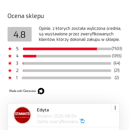
Ocena sklepu
Opinie, z których została wyliczona średnia,
4.8
są wystawione przez zweryfikowanych
klientów, którzy dokonali zakupu w sklepie.
5
(7503)
4
(1355)
3
(64)
2
(21)
1
(2)
Edyta
Dodano: 2026-08-04
Opinia zweryfikowana