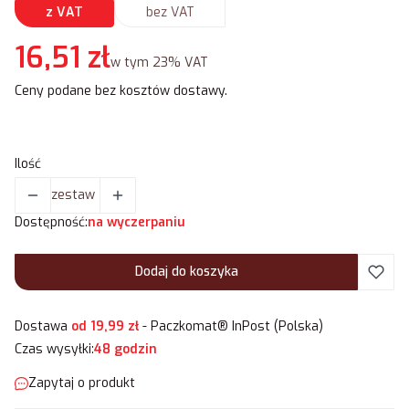
z VAT
bez VAT
Cena
16,51 zł
w tym 23% VAT
w tym
23%
VAT
Ceny podane bez kosztów dostawy.
Ilość
zestaw
Dostępność:
na wyczerpaniu
Dodaj do koszyka
Dostawa
od 19,99 zł
- Paczkomat® InPost (Polska)
Czas wysyłki:
48 godzin
Zapytaj o produkt