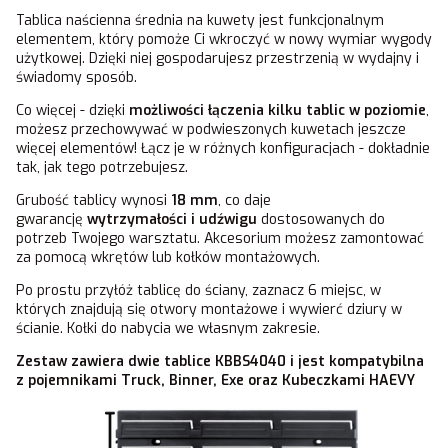
Tablica naścienna średnia na kuwety jest funkcjonalnym
elementem, który pomoże Ci wkroczyć w nowy wymiar wygody
użytkowej. Dzięki niej gospodarujesz przestrzenią w wydajny i
świadomy sposób.
Co więcej - dzięki
możliwości łączenia kilku tablic w poziomie
,
możesz przechowywać w podwieszonych kuwetach jeszcze
więcej elementów! Łącz je w różnych konfiguracjach - dokładnie
tak, jak tego potrzebujesz.
Grubość tablicy wynosi
18 mm
, co daje
gwarancję
wytrzymałości i udźwigu
dostosowanych do
potrzeb Twojego warsztatu. Akcesorium możesz zamontować
za pomocą wkrętów lub kołków montażowych.
Po prostu przyłóż tablicę do ściany, zaznacz 6 miejsc, w
których znajdują się otwory montażowe i wywierć dziury w
ścianie. Kołki do nabycia we własnym zakresie.
Zestaw zawiera dwie tablice KBBS4040 i jest kompatybilna
z pojemnikami Truck, Binner, Exe oraz Kubeczkami HAEVY