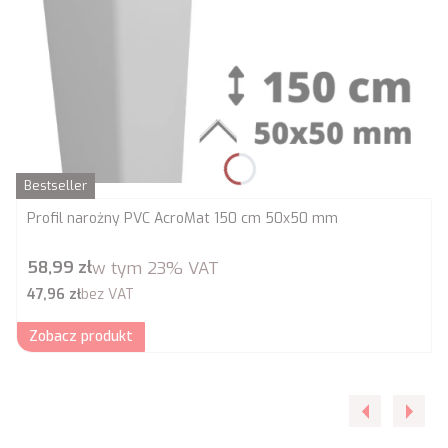
Bestseller
Profil narożny PVC AcroMat 150 cm 50x50 mm
Cena brutto
58,99 zł
w tym
23%
VAT
Cena netto
47,96 zł
bez VAT
Zobacz produkt