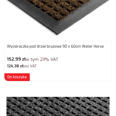
Wycieraczka pod drzwi brązowa 90 x 60cm Water Horse
Cena brutto
152,99 zł
w tym
23%
VAT
Cena netto
124,38 zł
bez VAT
Do koszyka