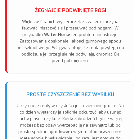
ŻEGNAJCIE PODWINIĘTE ROGI
Większość tanich wycieraczek z czasem zaczyna
falować, niszczyć się i przesuwać pod nogami. W
przypadku
Water Horse
ten problem nie istnieje.
Zastosowanie doskonałej jakości gumowego spodu
bez szkodliwego PVC gwarantuje, że mata przylega do
podłoża, a jej brzegi się nie podwijają, chroniąc Cię
przed potknięciem.
PROSTE CZYSZCZENIE BEZ WYSIŁKU
Utrzymanie maty w czystości jest dziecinnie proste. Na
co dzień wystarczy ją solidnie odkurzyć, aby usunąć
suchy piasek czy kurz. Kiedy zabrudzeń będzie więcej,
możesz bez obaw wytrzepać ją na zewnątrz lub po
prostu spłukać ogrodowym wężem albo prysznicem.
Mata schnie błyskawicznie i od razu jest gotowa do