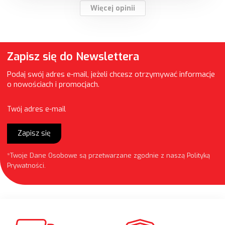
Więcej opinii
Zapisz się do Newslettera
Podaj swój adres e-mail, jeżeli chcesz otrzymywać informacje
o nowościach i promocjach.
Twój adres e-mail
Zapisz się
*Twoje Dane Osobowe są przetwarzane zgodnie z naszą
Polityką
Prywatności
.