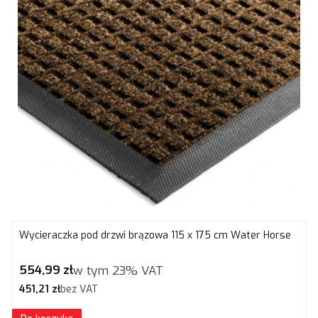
Wycieraczka pod drzwi brązowa 115 x 175 cm Water Horse
Cena brutto
554,99 zł
w tym
23%
VAT
Cena netto
451,21 zł
bez VAT