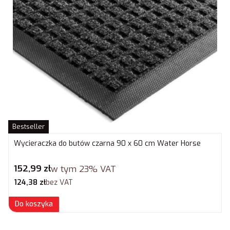
Bestseller
Wycieraczka do butów czarna 90 x 60 cm Water Horse
Cena brutto
152,99 zł
w tym
23%
VAT
Cena netto
124,38 zł
bez VAT
Do koszyka