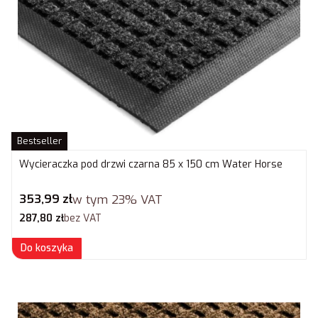
Bestseller
Wycieraczka pod drzwi czarna 85 x 150 cm Water Horse
Cena brutto
353,99 zł
w tym
23%
VAT
Cena netto
287,80 zł
bez VAT
Do koszyka