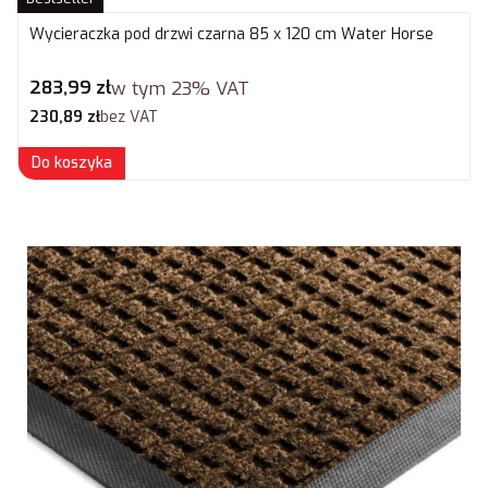
Wycieraczka pod drzwi czarna 85 x 120 cm Water Horse
Cena brutto
283,99 zł
w tym
23%
VAT
Cena netto
230,89 zł
bez VAT
Do koszyka