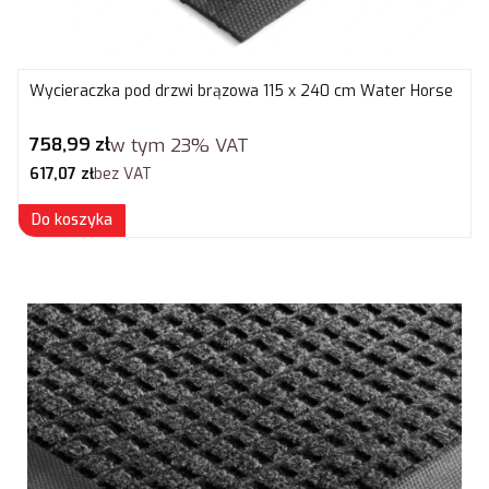
Wycieraczka pod drzwi brązowa 115 x 240 cm Water Horse
Cena brutto
758,99 zł
w tym
23%
VAT
Cena netto
617,07 zł
bez VAT
Do koszyka