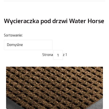
Wycieraczka pod drzwi Water Horse
Lista produktów
Sortowanie:
Domyślne
Strona
z 1