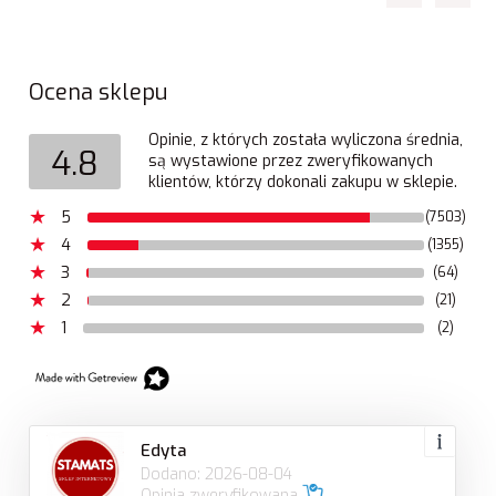
Ocena sklepu
Opinie, z których została wyliczona średnia,
4.8
są wystawione przez zweryfikowanych
klientów, którzy dokonali zakupu w sklepie.
5
(7503)
4
(1355)
3
(64)
2
(21)
1
(2)
Edyta
Dodano: 2026-08-04
Opinia zweryfikowana