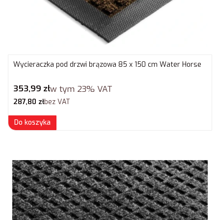
Wycieraczka pod drzwi brązowa 85 x 150 cm Water Horse
Cena brutto
353,99 zł
w tym
23%
VAT
Cena netto
287,80 zł
bez VAT
Do koszyka