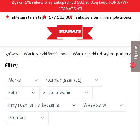
Zyskaj 5% rabatu przy zakupach od 500 zł! Użyj kodu:
KUPUJ-W-
STAMATS
sklep@stamats.pl
577 503 007
Zakupy z terminem płatności
Opinie
na główna
Wycieraczki Wejściowe
Wycieraczki tekstylne pod drzwi
Filtry
Marka
rozmiar [szer./dł.]
kolor
zastosowanie
inny rozmiar na życzenie
Wysyłka w
Promocja
Koniec filtrów