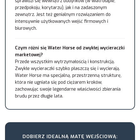
sprawdzi się wewnątrz budynków (w wiatrołapie,
przedpokoju, korytarzu), jak i na zadaszonym
zewnątrz. Jest też genialnym rozwiązaniem do
intensywnie użytkowanych wejść firmowych i
biurowych.
Czym różni się Water Horse od zwykłej wycieraczki
marketowej?
Przede wszystkim wytrzymałością i konstrukcją.
Zwykłe wycieraczki szybko płaszczą się i wycierają.
Water Horse ma specjalną, przestrzenną strukturę,
która nie ugniata się pod ciężarem kroków,
zachowując swoje legendarne właściwości zbierania
brudu przez długie lata.
DOBIERZ IDEALNĄ MATĘ WEJŚCIOWĄ: