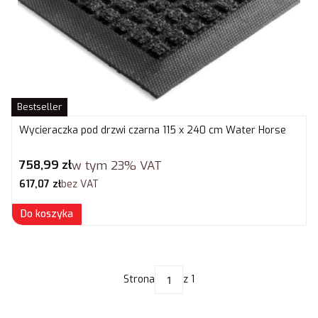
Bestseller
Wycieraczka pod drzwi czarna 115 x 240 cm Water Horse
Cena brutto
758,99 zł
w tym
23%
VAT
Cena netto
617,07 zł
bez VAT
Do koszyka
Strona
z 1