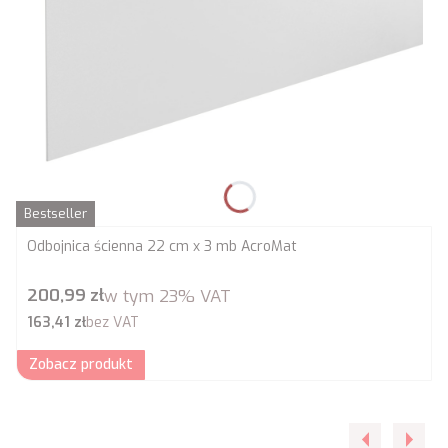
Bestseller
Odbojnica ścienna 22 cm x 3 mb AcroMat
Cena brutto
200,99 zł
w tym
23%
VAT
Cena netto
163,41 zł
bez VAT
Zobacz produkt