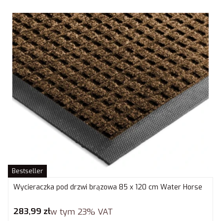
Bestseller
Wycieraczka pod drzwi brązowa 85 x 120 cm Water Horse
Cena brutto
283,99 zł
w tym
23%
VAT