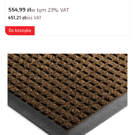
Cena brutto
554,99 zł
w tym
23%
VAT
Cena netto
451,21 zł
bez VAT
Do koszyka