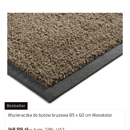
Bestseller
Wycieraczka do butów brązowa 85 x 60 cm Monokolor
Cena brutto
148,99 zł
w tym
23%
VAT