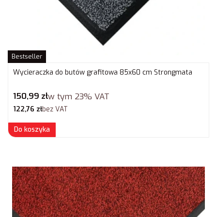
Bestseller
Wycieraczka do butów grafitowa 85x60 cm Strongmata
Cena brutto
150,99 zł
w tym
23%
VAT
Cena netto
122,76 zł
bez VAT
Do koszyka