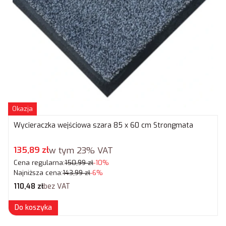
Okazja
Wycieraczka wejściowa szara 85 x 60 cm Strongmata
Cena promocyjna brutto
135,89 zł
w tym
23%
VAT
Cena regularna:
150,99 zł
-10%
Najniższa cena:
143,99 zł
-6%
Cena netto
110,48 zł
bez VAT
Do koszyka