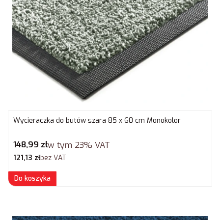
Wycieraczka do butów szara 85 x 60 cm Monokolor
Cena brutto
148,99 zł
w tym
23%
VAT
Cena netto
121,13 zł
bez VAT
Do koszyka