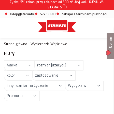
Zyskaj 5% rabatu przy zakupach od 500 zł! Użyj kodu:
KUPUJ-W-
STAMATS
sklep@stamats.pl
577 503 007
Zakupy z terminem płatności
Opinie
Strona główna
Wycieraczki Wejściowe
Filtry
Marka
rozmiar [szer./dł.]
kolor
zastosowanie
inny rozmiar na życzenie
Wysyłka w
Promocja
Koniec filtrów