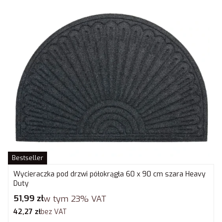
Bestseller
Wycieraczka pod drzwi półokrągła 60 x 90 cm szara Heavy
Duty
Cena brutto
51,99 zł
w tym
23%
VAT
Cena netto
42,27 zł
bez VAT