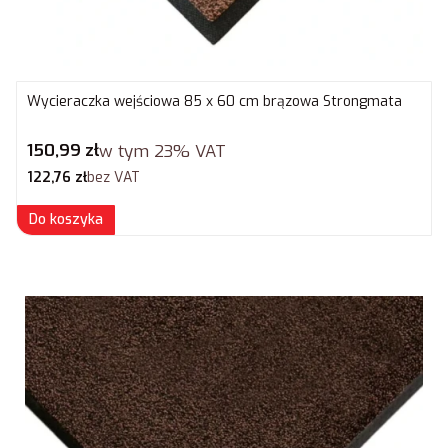
Wycieraczka wejściowa 85 x 60 cm brązowa Strongmata
Cena brutto
150,99 zł
w tym
23%
VAT
Cena netto
122,76 zł
bez VAT
Do koszyka