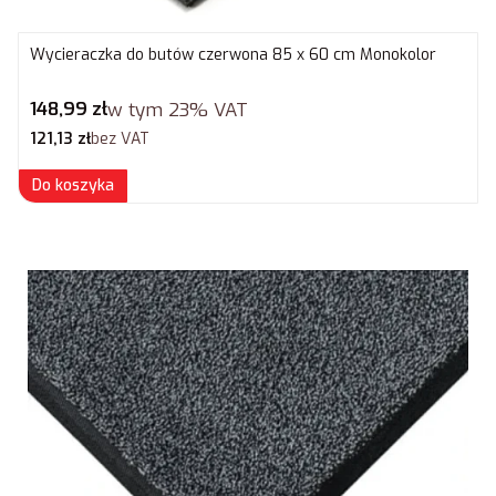
Wycieraczka do butów czerwona 85 x 60 cm Monokolor
Cena brutto
148,99 zł
w tym
23%
VAT
Cena netto
121,13 zł
bez VAT
Do koszyka