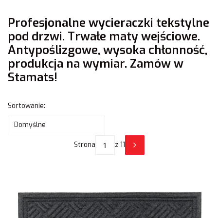
Profesjonalne wycieraczki tekstylne
pod drzwi. Trwałe maty wejściowe.
Antypoślizgowe, wysoka chłonność,
produkcja na wymiar. Zamów w
Stamats!
Lista produktów
Sortowanie:
Domyślne
Strona
z 11
Następne produkty