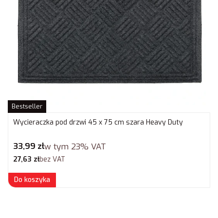
Bestseller
Wycieraczka pod drzwi 45 x 75 cm szara Heavy Duty
Cena brutto
33,99 zł
w tym
23%
VAT
Cena netto
27,63 zł
bez VAT
Do koszyka