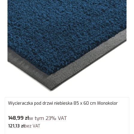
Wycieraczka pod drzwi niebieska 85 x 60 cm Monokolor
Cena brutto
148,99 zł
w tym
23%
VAT
Cena netto
121,13 zł
bez VAT