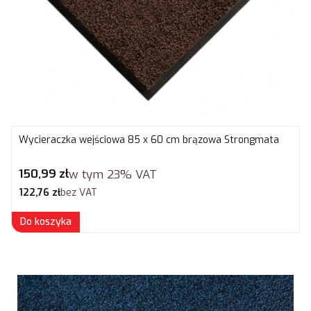
Wycieraczka wejściowa 85 x 60 cm brązowa Strongmata
Cena brutto
150,99 zł
w tym
23%
VAT
Cena netto
122,76 zł
bez VAT
Do koszyka