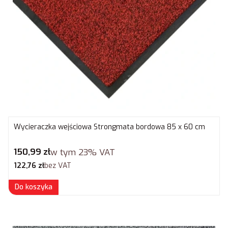
Wycieraczka wejściowa Strongmata bordowa 85 x 60 cm
Cena brutto
150,99 zł
w tym
23%
VAT
Cena netto
122,76 zł
bez VAT
Do koszyka