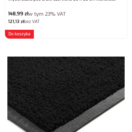
Cena brutto
148,99 zł
w tym
23%
VAT
Cena netto
121,13 zł
bez VAT
Do koszyka