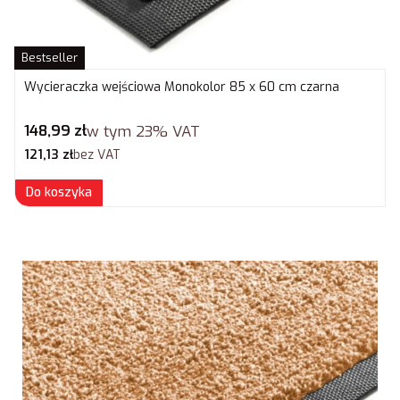
Bestseller
Wycieraczka wejściowa Monokolor 85 x 60 cm czarna
Cena brutto
148,99 zł
w tym
23%
VAT
Cena netto
121,13 zł
bez VAT
Do koszyka