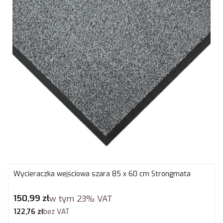
Wycieraczka wejściowa szara 85 x 60 cm Strongmata
Cena brutto
150,99 zł
w tym
23%
VAT
Cena netto
122,76 zł
bez VAT