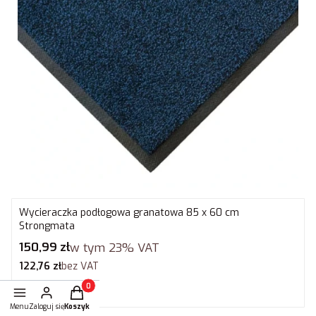
Wycieraczka podłogowa granatowa 85 x 60 cm
Strongmata
Cena brutto
150,99 zł
w tym
23%
VAT
Cena netto
122,76 zł
bez VAT
Produkty w koszyku: 0. Zobacz szczegóły
Do koszyka
Menu
Zaloguj się
Koszyk