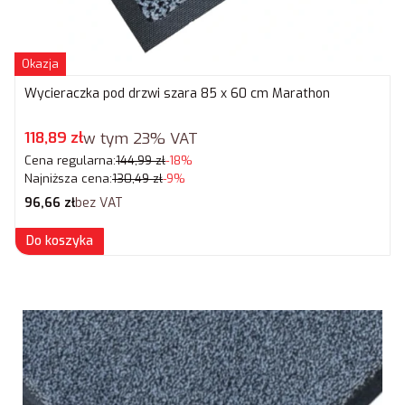
Okazja
Wycieraczka pod drzwi szara 85 x 60 cm Marathon
Cena promocyjna brutto
118,89 zł
w tym
23%
VAT
Cena regularna:
144,99 zł
-18%
Najniższa cena:
130,49 zł
-9%
Cena netto
96,66 zł
bez VAT
Do koszyka