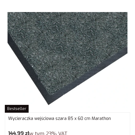
Bestseller
Wycieraczka wejściowa szara 85 x 60 cm Marathon
Cena brutto
144,99 zł
w tym
23%
VAT