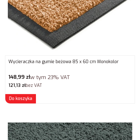
Wycieraczka na gumie beżowa 85 x 60 cm Monokolor
Cena brutto
148,99 zł
w tym
23%
VAT
Cena netto
121,13 zł
bez VAT
Do koszyka