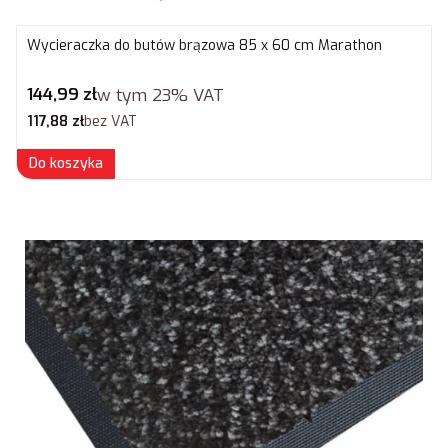
Wycieraczka do butów brązowa 85 x 60 cm Marathon
Cena brutto
144,99 zł
w tym
23%
VAT
Cena netto
117,88 zł
bez VAT
Do koszyka