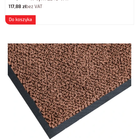
Cena netto
117,88 zł
bez VAT
Do koszyka