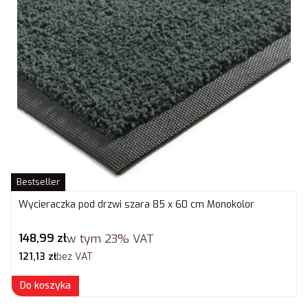
Bestseller
Wycieraczka pod drzwi szara 85 x 60 cm Monokolor
Cena brutto
148,99 zł
w tym
23%
VAT
Cena netto
121,13 zł
bez VAT
Do koszyka