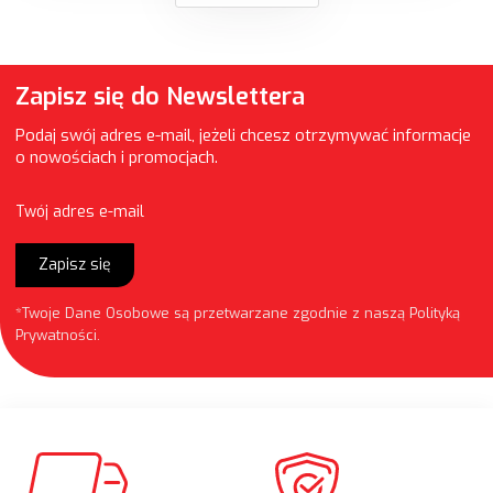
Zapisz się do Newslettera
Podaj swój adres e-mail, jeżeli chcesz otrzymywać informacje
o nowościach i promocjach.
Twój adres e-mail
Zapisz się
*Twoje Dane Osobowe są przetwarzane zgodnie z naszą
Polityką
Prywatności
.