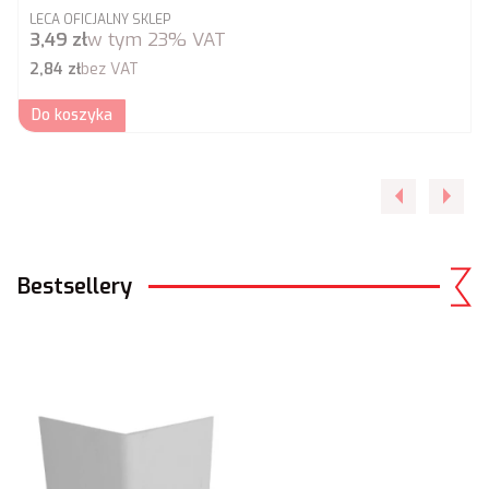
PRODUCENT
LECA OFICJALNY SKLEP
Cena brutto
3,49 zł
w tym
23%
VAT
Cena netto
2,84 zł
bez VAT
Do koszyka
Bestsellery