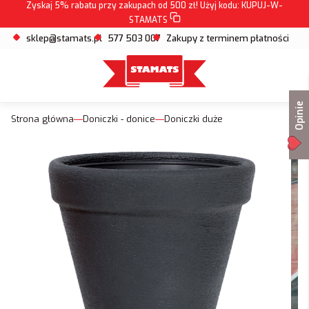
Zyskaj 5% rabatu przy zakupach od 500 zł! Użyj kodu:
KUPUJ-W-
STAMATS
sklep@stamats.pl
577 503 007
Zakupy z terminem płatności
Opinie
Strona główna
Doniczki - donice
Doniczki duże