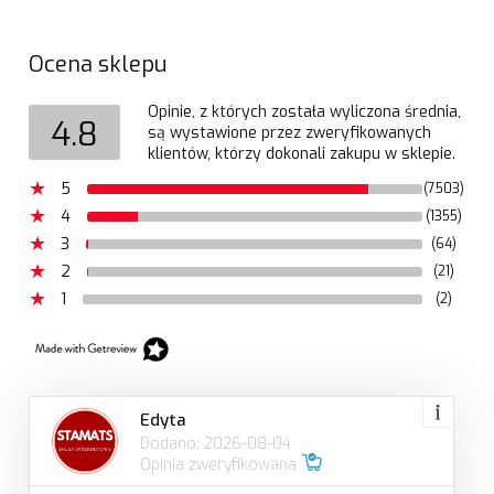
Ocena sklepu
Opinie, z których została wyliczona średnia,
4.8
są wystawione przez zweryfikowanych
klientów, którzy dokonali zakupu w sklepie.
5
(7503)
4
(1355)
3
(64)
2
(21)
1
(2)
Edyta
Dodano: 2026-08-04
Opinia zweryfikowana