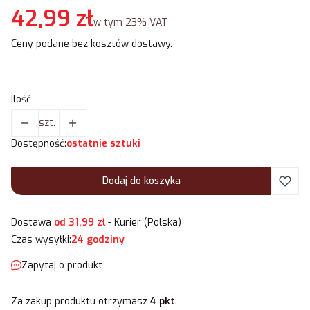
Cena
42,99 zł
w tym 23% VAT
w tym
23%
VAT
Ceny podane bez kosztów dostawy.
Ilość
szt.
Dostępność:
ostatnie sztuki
Dodaj do koszyka
Dostawa
od 31,99 zł
- Kurier (Polska)
Czas wysyłki:
24 godziny
Zapytaj o produkt
Za zakup produktu otrzymasz
4 pkt
.