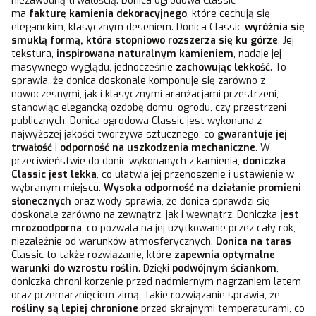
niezawodną trwałością. Donica ogrodowa Classic
ma
fakturę kamienia dekoracyjnego
, które cechują się
eleganckim, klasycznym deseniem. Donica Classic
wyróżnia się
smukłą formą, która stopniowo rozszerza się ku górze
. Jej
tekstura,
inspirowana naturalnym kamieniem
, nadaje jej
masywnego wyglądu, jednocześnie
zachowując lekkość
. To
sprawia, że donica doskonale komponuje się zarówno z
nowoczesnymi, jak i klasycznymi aranżacjami przestrzeni,
stanowiąc elegancką ozdobę domu, ogrodu, czy przestrzeni
publicznych. Donica ogrodowa Classic jest wykonana z
najwyższej jakości tworzywa sztucznego, co
gwarantuje jej
trwałość
i
odporność na uszkodzenia mechaniczne
. W
przeciwieństwie do donic wykonanych z kamienia,
doniczka
Classic jest lekka
, co ułatwia jej przenoszenie i ustawienie w
wybranym miejscu.
Wysoka odporność na działanie promieni
słonecznych
oraz wody sprawia, że donica sprawdzi się
doskonale zarówno na zewnątrz, jak i wewnątrz. Doniczka
jest
mrozoodporna
, co pozwala na jej użytkowanie przez cały rok,
niezależnie od warunków atmosferycznych.
Donica na taras
Classic to także rozwiązanie, które
zapewnia optymalne
warunki do wzrostu roślin
. Dzięki
podwójnym ściankom
,
doniczka chroni korzenie przed nadmiernym nagrzaniem latem
oraz przemarznięciem zimą. Takie rozwiązanie sprawia, że
rośliny są
lepiej chronione
przed skrajnymi temperaturami, co