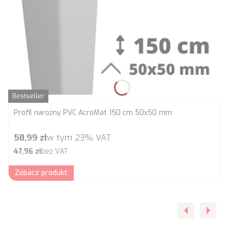
Bestseller
Profil narożny PVC AcroMat 150 cm 50x50 mm
Cena brutto
58,99 zł
w tym
23%
VAT
Cena netto
47,96 zł
bez VAT
Zobacz produkt