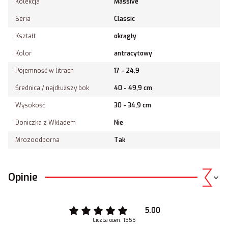
Kolekcja
Massive
Seria
Classic
Kształt
okrągły
Kolor
antracytowy
Pojemność w litrach
17 - 24,9
Średnica / najdłuższy bok
40 - 49,9 cm
Wysokość
30 - 34,9 cm
Doniczka z Wkładem
Nie
Mrozoodporna
Tak
Opinie
5.00
Liczba ocen: 1555