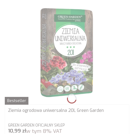
Bestseller
Ziemia ogrodowa uniwersalna 20L Green Garden
PRODUCENT
GREEN GARDEN OFICJALNY SKLEP
Cena brutto
10,99 zł
w tym
8%
VAT