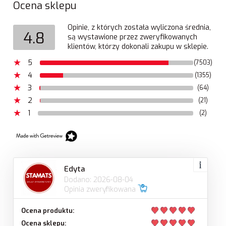
Ocena sklepu
Opinie, z których została wyliczona średnia,
4.8
są wystawione przez zweryfikowanych
klientów, którzy dokonali zakupu w sklepie.
5
(7503)
4
(1355)
3
(64)
2
(21)
1
(2)
Edyta
Dodano: 2026-08-04
Opinia zweryfikowana
Ocena produktu:
Ocena sklepu: