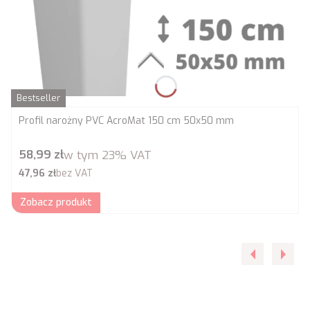
Bestseller
Profil narożny PVC AcroMat 150 cm 50x50 mm
Cena brutto
58,99 zł
w tym
23%
VAT
Cena netto
47,96 zł
bez VAT
Zobacz produkt