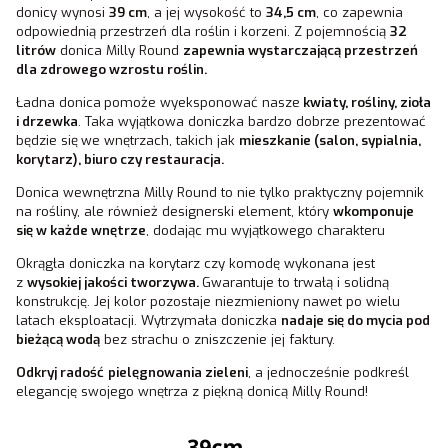
donicy wynosi
39 cm
, a jej wysokość to
34,5 cm
, co zapewnia
odpowiednią przestrzeń dla roślin i korzeni. Z pojemnością
32
litrów
donica Milly Round
zapewnia wystarczającą przestrzeń
dla zdrowego wzrostu roślin.
Ładna donica
pomoże wyeksponować nasze
kwiaty, rośliny, zioła
i drzewka
. Taka wyjątkowa doniczka bardzo dobrze prezentować
będzie się
we wnętrzach, takich jak
mieszkanie (salon, sypialnia,
korytarz), biuro czy restauracja.
Donica wewnętrzna Milly Round to nie tylko praktyczny pojemnik
na rośliny, ale również designerski element, który
wkomponuje
się w każde wnętrze
, dodając mu wyjątkowego charakteru
Okrągła doniczka na korytarz czy komodę wykonana jest
z
wysokiej jakości tworzywa
.
Gwarantuje to trwałą i solidną
konstrukcję. Jej kolor pozostaje niezmieniony nawet po wielu
latach eksploatacji. Wytrzymała doniczka
nadaje się do mycia pod
bieżącą wodą
bez strachu o zniszczenie jej faktury.
Odkryj radość
pielęgnowania zieleni
, a jednocześnie podkreśl
elegancję swojego wnętrza z piękną donicą Milly Round!