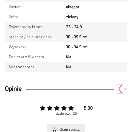
Kształt
okrągły
Kolor
zielony
Pojemność w litrach
25 - 34,9
Średnica / najdłuższy bok
30 - 39,9 cm
Wysokość
30 - 34,9 cm
Doniczka z Wkładem
Nie
Mrozoodporna
Nie
Opinie
5.00
Liczba ocen: 26
Oceń i opisz