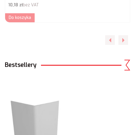
Cena netto
10,18 zł
bez VAT
Do koszyka
Bestsellery