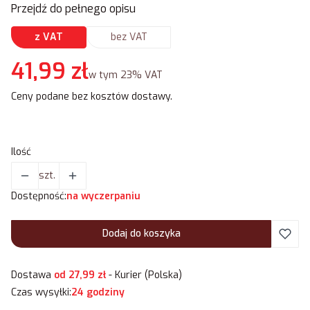
Przejdź do pełnego opisu
z VAT
bez VAT
Cena
41,99 zł
w tym 23% VAT
w tym
23%
VAT
Ceny podane bez kosztów dostawy.
Ilość
szt.
Dostępność:
na wyczerpaniu
Dodaj do koszyka
Dostawa
od 27,99 zł
- Kurier (Polska)
Czas wysyłki:
24 godziny