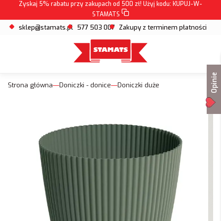
Zyskaj 5% rabatu przy zakupach od 500 zł! Użyj kodu:
KUPUJ-W-
STAMATS
sklep@stamats.pl
577 503 007
Zakupy z terminem płatności
Opinie
Strona główna
Doniczki - donice
Doniczki duże