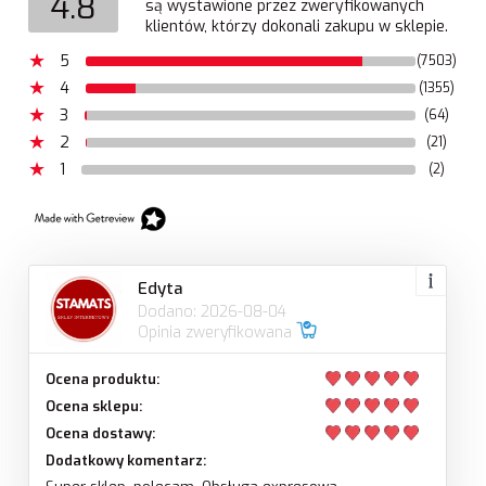
4.8
są wystawione przez zweryfikowanych
klientów, którzy dokonali zakupu w sklepie.
5
(7503)
4
(1355)
3
(64)
2
(21)
1
(2)
Edyta
Dodano: 2026-08-04
Opinia zweryfikowana
Ocena produktu:
Ocena sklepu:
Ocena dostawy:
Dodatkowy komentarz: