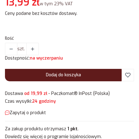
Cena
13,99 zł
w tym 23% VAT
w tym
23%
VAT
Ceny podane bez kosztów dostawy.
Ilość
szt.
Dostępność:
na wyczerpaniu
Dodaj do koszyka
Dostawa
od 19,99 zł
- Paczkomat® InPost (Polska)
Czas wysyłki:
24 godziny
Zapytaj o produkt
Za zakup produktu otrzymasz
1 pkt
.
Dowiedz się
więcej o programie lojalnościowym.