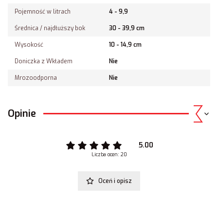
Pojemność w litrach
4 - 9,9
Średnica / najdłuższy bok
30 - 39,9 cm
Wysokość
10 - 14,9 cm
Doniczka z Wkładem
Nie
Mrozoodporna
Nie
Opinie
5.00
Liczba ocen: 20
Oceń i opisz