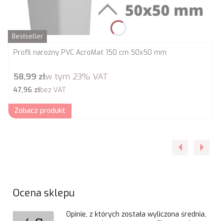
Bestseller
Profil narożny PVC AcroMat 150 cm 50x50 mm
Cena brutto
58,99 zł
w tym
23%
VAT
Cena netto
47,96 zł
bez VAT
Zobacz produkt
Ocena sklepu
Opinie, z których została wyliczona średnia,