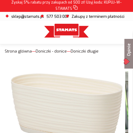
Zyskaj 5% rabatu przy zakupach od 500 zł! Użyj kodu:
KUPUJ-W-
STAMATS
sklep@stamats.pl
577 503 007
Zakupy z terminem płatności
Opinie
Strona główna
Doniczki - donice
Doniczki długie