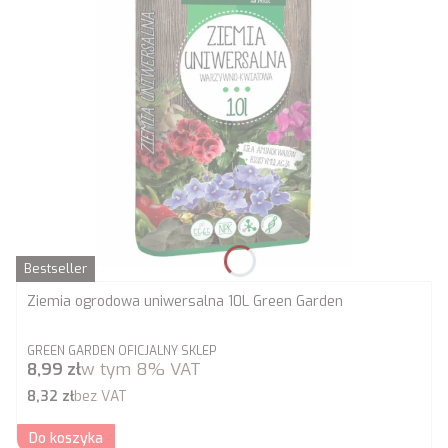
Bestseller
Ziemia ogrodowa uniwersalna 10L Green Garden
PRODUCENT
GREEN GARDEN OFICJALNY SKLEP
Cena brutto
8,99 zł
w tym
8%
VAT
Cena netto
8,32 zł
bez VAT
Do koszyka