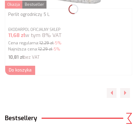
Okazja
Bestseller
Perlit ogrodniczy 5 L
PRODUCENT
EKODARPOL OFICJALNY SKLEP
Cena promocyjna brutto
11,68 zł
w tym
8%
VAT
Cena regularna:
12,29 zł
-5%
Najniższa cena:
12,29 zł
-5%
Cena netto
10,81 zł
bez VAT
Do koszyka
Bestsellery