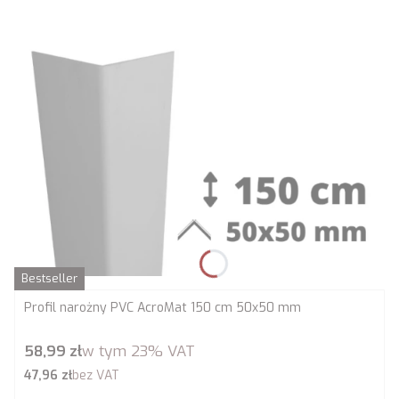
Bestseller
Profil narożny PVC AcroMat 150 cm 50x50 mm
Cena brutto
58,99 zł
w tym
23%
VAT
Cena netto
47,96 zł
bez VAT