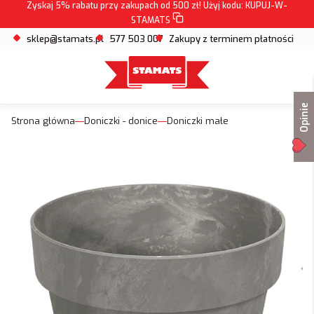
Zyskaj 5% rabatu przy zakupach od 500 zł! Użyj kodu:
KUPUJ-W-
STAMATS
sklep@stamats.pl
577 503 007
Zakupy z terminem płatności
Opinie
Strona główna
Doniczki - donice
Doniczki małe