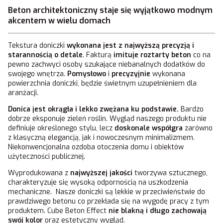
Beton architektoniczny staje się wyjątkowo modnym
akcentem w wielu domach
Tekstura doniczki
wykonana jest z najwyższą precyzją i
starannością o detale
. Fakturą
imituje roztarty beton
co na
pewno zachwyci osoby szukające niebanalnych dodatków do
swojego wnętrza.
Pomysłowo
i
precyzyjnie
wykonana
powierzchnia doniczki, będzie świetnym uzupełnieniem dla
aranżacji.
Donica jest okrągła i lekko zwężana ku podstawie.
Bardzo
dobrze eksponuje zieleń roślin. Wygląd naszego produktu nie
definiuje określonego stylu, lecz
doskonale współgra
zarówno
z klasyczną elegancją, jak i nowoczesnym minimalizmem.
Niekonwencjonalna ozdoba otoczenia domu i obiektów
użyteczności publicznej.
Wyprodukowana z
najwyższej jakości
tworzywa sztucznego,
charakteryzuje się wysoką odpornością na uszkodzenia
mechaniczne. Nasze doniczki są lekkie w przeciwieństwie do
prawdziwego betonu co przekłada się na wygodę pracy z tym
produktem. Cube Beton Effect
nie blakną i długo zachowają
swój kolor
oraz estetyczny wygląd.