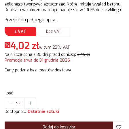
solidnego tworzywa sztucznego, które imituje wygląd betonu.
Doniczka w kolorze marengo nadaje się w 100% do recyklingu.
Przejdź do pełnego opisu
z VAT
bez VAT
4,02 zł
w tym 23% VAT
w tym
23%
VAT
Najniższa cena z 30 dni przed obniżką:
3,49 zł
Promocja trwa do 31 grudnia 2026
Ceny podane bez kosztów dostawy.
Ilość
szt.
Dostępność:
Ostatnie sztuki
Dodaj do koszyka