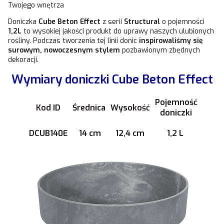
Twojego wnętrza
Doniczka
Cube
Beton Effect
z serii
Structural
o pojemności
1,2L
to wysokiej jakości produkt do uprawy naszych ulubionych
rośliny. Podczas tworzenia tej linii donic
inspirowaliśmy się
surowym, nowoczesnym stylem
pozbawionym zbędnych
dekoracji.
Wymiary doniczki Cube Beton Effect
Pojemność
Kod ID
Średnica
Wysokość
doniczki
DCUB140E
14 cm
12,4 cm
1,2 L