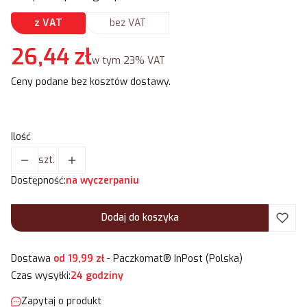
z VAT
bez VAT
Cena
26,44 zł
w tym 23% VAT
w tym
23%
VAT
Ceny podane bez kosztów dostawy.
Ilość
szt.
Dostępność:
na wyczerpaniu
Dodaj do koszyka
Dostawa
od 19,99 zł
- Paczkomat® InPost (Polska)
Czas wysyłki:
24 godziny
Zapytaj o produkt