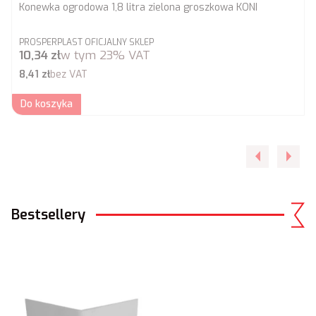
Konewka ogrodowa 1,8 litra zielona groszkowa KONI
PRODUCENT
PROSPERPLAST OFICJALNY SKLEP
Cena brutto
10,34 zł
w tym
23%
VAT
Cena netto
8,41 zł
bez VAT
Do koszyka
Bestsellery