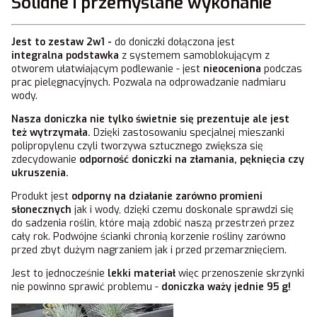
Solidne i przemyślane wykonanie
Jest to zestaw
2w1 -
do doniczki dołączona jest
integralna podstawka
z systemem samoblokującym z
otworem ułatwiającym podlewanie - jest
nieoceniona
podczas
prac pielęgnacyjnych. Pozwala na odprowadzanie nadmiaru
wody.
Nasza doniczka nie tylko świetnie się prezentuje ale jest
też wytrzymała.
Dzięki zastosowaniu specjalnej mieszanki
polipropylenu czyli tworzywa sztucznego zwiększa się
zdecydowanie
odporność doniczki na złamania, pęknięcia czy
ukruszenia.
Produkt jest
odporny na działanie zarówno promieni
słonecznych
jak i wody, dzięki czemu doskonale sprawdzi się
do sadzenia roślin, które mają zdobić naszą przestrzeń przez
cały rok. Podwójne ścianki chronią korzenie rośliny zarówno
przed zbyt dużym nagrzaniem jak i przed przemarznięciem.
Jest to jednocześnie
lekki materiał
więc przenoszenie skrzynki
nie powinno sprawić problemu -
doniczka waży jednie 95 g!