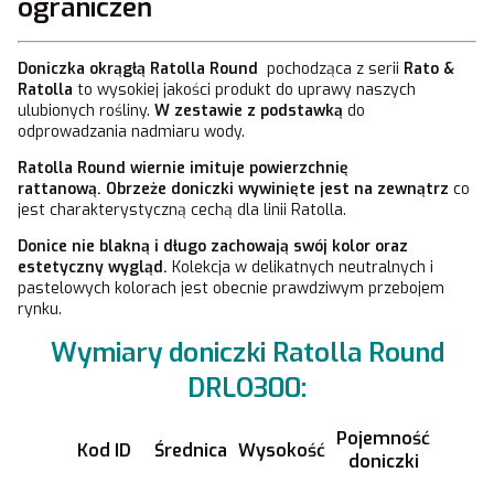
ograniczeń
Doniczka okrągłą
Ratolla Round
pochodząca z serii
Rato &
Ratolla
to wysokiej jakości produkt do uprawy naszych
ulubionych rośliny.
W zestawie z podstawką
do
odprowadzania nadmiaru wody.
Ratolla Round wiernie imituje powierzchnię
rattanową. Obrzeże doniczki wywinięte jest na zewnątrz
co
jest charakterystyczną cechą dla linii Ratolla.
Donice
nie blakną i długo zachowają swój kolor
oraz
estetyczny wygląd.
Kolekcja w delikatnych neutralnych i
pastelowych kolorach jest obecnie prawdziwym przebojem
rynku.
Wymiary doniczki Ratolla Round
DRLO300:
Pojemność
Kod ID
Średnica
Wysokość
doniczki