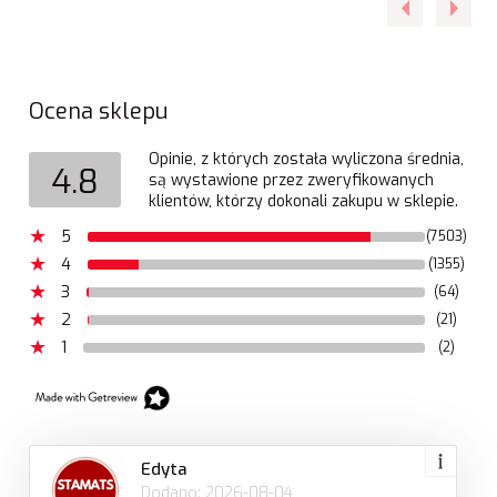
Ocena sklepu
Opinie, z których została wyliczona średnia,
4.8
są wystawione przez zweryfikowanych
klientów, którzy dokonali zakupu w sklepie.
5
(7503)
4
(1355)
3
(64)
2
(21)
1
(2)
Edyta
Dodano: 2026-08-04