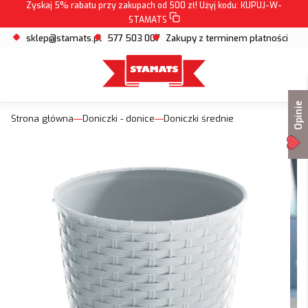
Zyskaj 5% rabatu przy zakupach od 500 zł! Użyj kodu:
KUPUJ-W-
STAMATS
sklep@stamats.pl
577 503 007
Zakupy z terminem płatności
Opinie
Strona główna
Doniczki - donice
Doniczki średnie