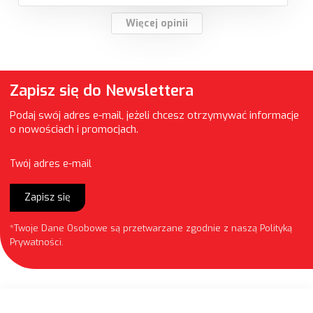
Więcej opinii
Zapisz się do Newslettera
Podaj swój adres e-mail, jeżeli chcesz otrzymywać informacje
o nowościach i promocjach.
Twój adres e-mail
Zapisz się
*Twoje Dane Osobowe są przetwarzane zgodnie z naszą
Polityką
Prywatności
.