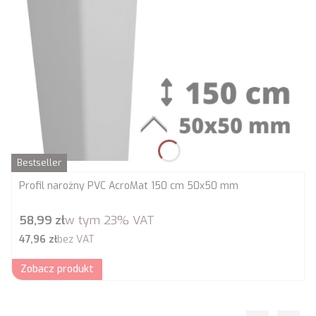
Bestseller
Profil narożny PVC AcroMat 150 cm 50x50 mm
Cena brutto
58,99 zł
w tym
23%
VAT
Cena netto
47,96 zł
bez VAT
Zobacz produkt