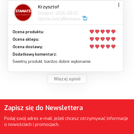
Krzysztof
Dodano: 2026-08-01
Opinia zweryfikowana
Ocena produktu:
Ocena sklepu:
Ocena dostawy:
Dodatkowy komentarz:
Świetny produkt, bardzo dobre wykonanie.
Więcej opinii
Zapisz się do Newslettera
Podaj swój adres e-mail, jeżeli chcesz otrzymywać informacje
o nowościach i promocjach.