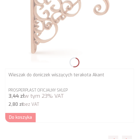
Wieszak do doniczek wiszących terakota Akant
PRODUCENT
PROSPERPLAST OFICJALNY SKLEP
Cena brutto
3,44 zł
w tym
23%
VAT
Cena netto
2,80 zł
bez VAT
Do koszyka