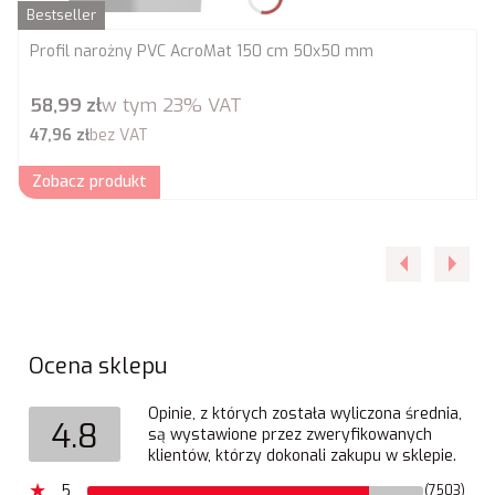
Bestseller
Profil narożny PVC AcroMat 150 cm 50x50 mm
Cena brutto
58,99 zł
w tym
23%
VAT
Cena netto
47,96 zł
bez VAT
Zobacz produkt
Ocena sklepu
Opinie, z których została wyliczona średnia,
4.8
są wystawione przez zweryfikowanych
klientów, którzy dokonali zakupu w sklepie.
5
(7503)