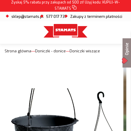
Zyskaj 5% rabatu przy zakupach od 500 zł! Użyj kodu:
KUPUJ-W-
STAMATS
sklep@stamats.pl
577 017 737
Zakupy z terminem płatności
Opinie
Strona główna
Doniczki - donice
Doniczki wiszące