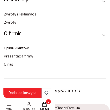
Zwroty i reklamacje
Zwroty
O firmie
Opinie klientów
Prezentacja firmy
O nas
sklep@stamats.pl
577 017 737
Dodaj do koszyka
Produkty w koszyku: 0. Zobacz szczegóły
Sklep internetowy
Shoper Premium
Menu
Zaloguj się
Koszyk