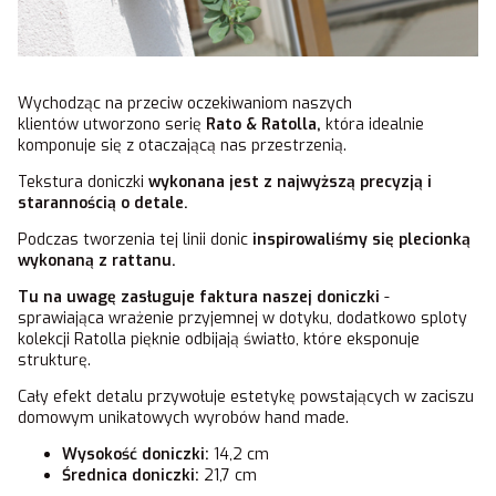
Wychodząc na przeciw oczekiwaniom naszych
klientów utworzono serię
Rato & Ratolla,
która idealnie
komponuje się z otaczającą nas przestrzenią.
Tekstura doniczki
wykonana jest z najwyższą precyzją i
starannością o detale.
Podczas tworzenia tej linii donic
inspirowaliśmy się plecionką
wykonaną z rattanu.
Tu na uwagę zasługuje faktura
naszej doniczki
-
sprawiająca wrażenie przyjemnej w dotyku, dodatkowo sploty
kolekcji Ratolla pięknie odbijają światło, które eksponuje
strukturę.
Cały efekt detalu przywołuje estetykę powstających w zaciszu
domowym unikatowych wyrobów hand made.
Wysokość doniczki:
14,2 cm
Średnica doniczki:
21,7 cm