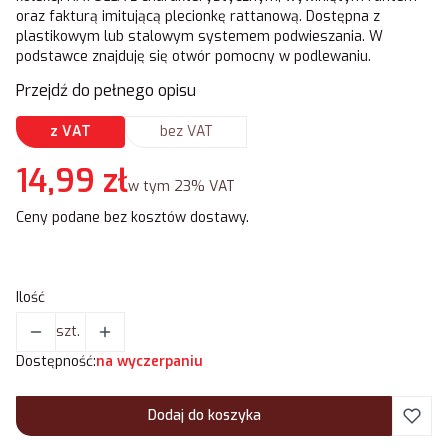
oraz fakturą imitującą plecionkę rattanową. Dostępna z
plastikowym lub stalowym systemem podwieszania. W
podstawce znajduję się otwór pomocny w podlewaniu.
Przejdź do pełnego opisu
z VAT
bez VAT
Cena
14,99 zł
w tym 23% VAT
w tym
23%
VAT
Ceny podane bez kosztów dostawy.
Ilość
szt.
Dostępność:
na wyczerpaniu
Dodaj do koszyka