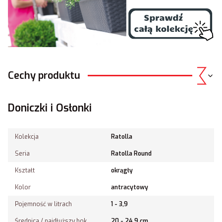
Cechy produktu
Doniczki i Osłonki
Kolekcja
Ratolla
Seria
Ratolla Round
Kształt
okrągły
Kolor
antracytowy
Pojemność w litrach
1 - 3,9
Średnica / najdłuższy bok
20 - 24,9 cm