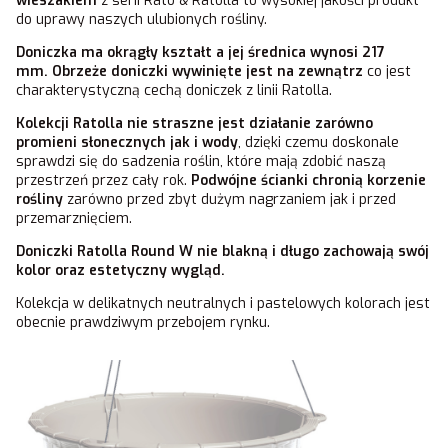
wieszakiem
z serii Rato & Ratolla to wysokiej jakości produkt
do uprawy naszych ulubionych rośliny.
Doniczka ma okrągły kształt a jej średnica wynosi 217
mm. Obrzeże doniczki wywinięte jest na zewnątrz
co jest
charakterystyczną cechą doniczek z linii Ratolla.
Kolekcji Ratolla nie straszne jest działanie zarówno
promieni słonecznych jak i wody
, dzięki czemu doskonale
sprawdzi się do sadzenia roślin, które mają zdobić naszą
przestrzeń przez cały rok.
Podwójne ścianki chronią korzenie
rośliny
zarówno przed zbyt dużym nagrzaniem jak i przed
przemarznięciem.
Doniczki Ratolla Round W
nie blakną i długo zachowają swój
kolor
oraz estetyczny wygląd.
Kolekcja w delikatnych neutralnych i pastelowych kolorach jest
obecnie prawdziwym przebojem rynku.