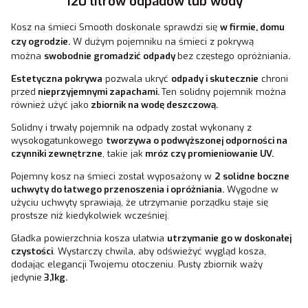
120 litrów odpadów lub wody
Kosz na śmieci Smooth doskonale sprawdzi się
w firmie, domu
czy ogrodzie.
W dużym pojemniku na śmieci z pokrywą
można
swobodnie gromadzić odpady
bez częstego opróżniania
.
Estetyczna pokrywa
pozwala ukryć
odpady i
skutecznie
chroni
przed
nieprzyjemnymi zapachami.
Ten solidny pojemnik można
również użyć jako
zbiornik na wodę deszczową.
Solidny i trwały pojemnik na odpady został wykonany z
wysokogatunkowego
tworzywa o podwyższonej odporności na
czynniki zewnętrzne
, takie jak
mróz czy promieniowanie UV.
Pojemny kosz na śmieci został wyposażony w
2 solidne boczne
uchwyty do łatwego przenoszenia i opróżniania.
Wygodne w
użyciu uchwyty sprawiają, że utrzymanie porządku staje się
prostsze niż kiedykolwiek wcześniej.
Gładka powierzchnia kosza ułatwia
utrzymanie go w doskonałej
czystości
. Wystarczy chwila, aby odświeżyć wygląd kosza,
dodając elegancji Twojemu otoczeniu. Pusty zbiornik waży
jedynie
3,1kg.