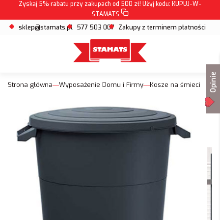
Zyskaj 5% rabatu przy zakupach od 500 zł! Użyj kodu:
KUPUJ-W-
STAMATS
sklep@stamats.pl
577 503 007
Zakupy z terminem płatności
Opinie
Strona główna
Wyposażenie Domu i Firmy
Kosze na śmieci