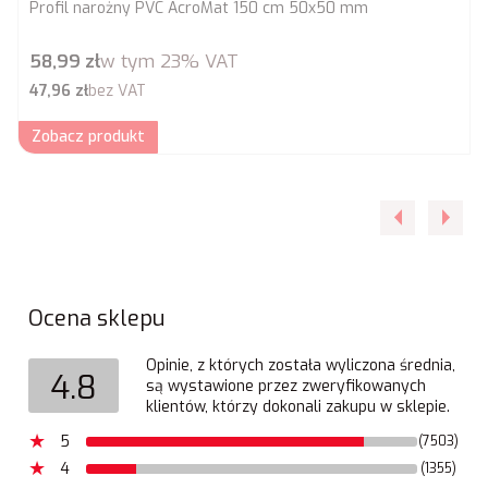
Profil narożny PVC AcroMat 150 cm 50x50 mm
Cena brutto
58,99 zł
w tym
23%
VAT
Cena netto
47,96 zł
bez VAT
Zobacz produkt
Ocena sklepu
Opinie, z których została wyliczona średnia,
4.8
są wystawione przez zweryfikowanych
klientów, którzy dokonali zakupu w sklepie.
5
(7503)
4
(1355)