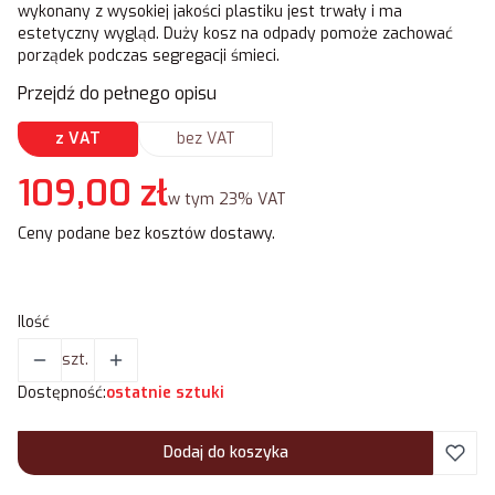
wykonany z wysokiej jakości plastiku jest trwały i ma
estetyczny wygląd. Duży kosz na odpady pomoże zachować
porządek podczas segregacji śmieci.
Przejdź do pełnego opisu
z VAT
bez VAT
Cena
109,00 zł
w tym 23% VAT
w tym
23%
VAT
Ceny podane bez kosztów dostawy.
Ilość
szt.
Dostępność:
ostatnie sztuki
Dodaj do koszyka