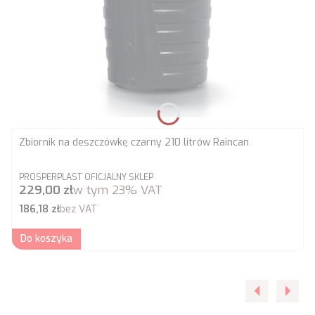
Zbiornik na deszczówkę czarny 210 litrów Raincan
PRODUCENT
PROSPERPLAST OFICJALNY SKLEP
Cena brutto
229,00 zł
w tym
23%
VAT
Cena netto
186,18 zł
bez VAT
Do koszyka