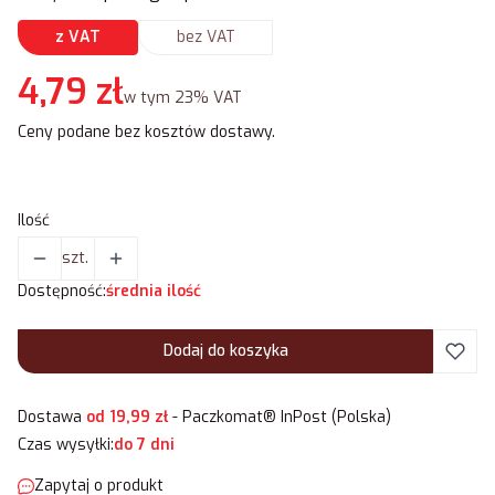
z VAT
bez VAT
Cena
4,79 zł
w tym 23% VAT
w tym
23%
VAT
Ceny podane bez kosztów dostawy.
Ilość
szt.
Dostępność:
średnia ilość
Dodaj do koszyka
Dostawa
od 19,99 zł
- Paczkomat® InPost (Polska)
Czas wysyłki:
do 7 dni
Zapytaj o produkt