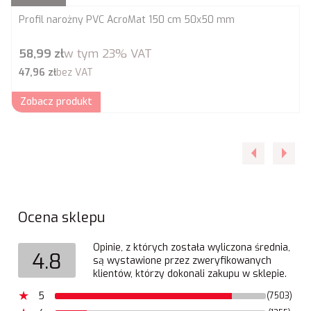
Profil narożny PVC AcroMat 150 cm 50x50 mm
Cena brutto
58,99 zł
w tym
23%
VAT
Cena netto
47,96 zł
bez VAT
Zobacz produkt
Ocena sklepu
Opinie, z których została wyliczona średnia,
4.8
są wystawione przez zweryfikowanych
klientów, którzy dokonali zakupu w sklepie.
5
(7503)