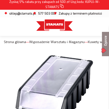
Zyskaj 5% rabatu przy zakupach od 500 zł! Użyj kodu:
KUPUJ-W-
STAMATS
sklep@stamats.pl
577 503 007
Zakupy z terminem płatności
Opinie
Strona główna
Wyposażenie Warsztatu i Magazynu
Kuwety warsz