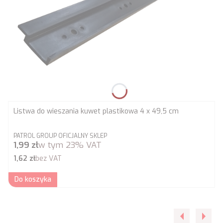
Listwa do wieszania kuwet plastikowa 4 x 49,5 cm
PRODUCENT
PATROL GROUP OFICJALNY SKLEP
Cena brutto
1,99 zł
w tym
23%
VAT
Cena netto
1,62 zł
bez VAT
Do koszyka