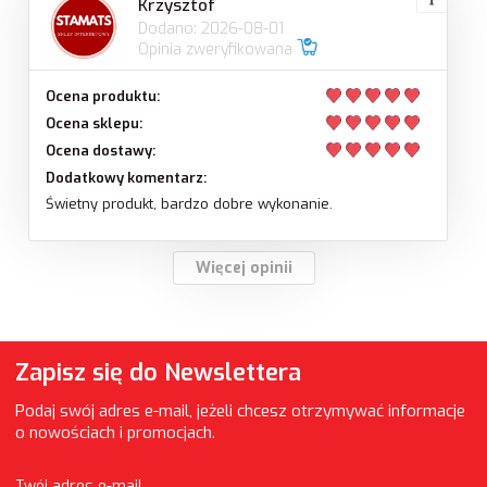
Krzysztof
Dodano: 2026-08-01
Opinia zweryfikowana
Ocena produktu:
Ocena sklepu:
Ocena dostawy:
Dodatkowy komentarz:
Świetny produkt, bardzo dobre wykonanie.
Więcej opinii
Zapisz się do Newslettera
Podaj swój adres e-mail, jeżeli chcesz otrzymywać informacje
o nowościach i promocjach.
Twój adres e-mail