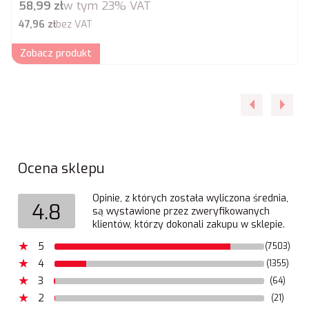
Cena brutto
58,99 zł
w tym
23%
VAT
Cena netto
47,96 zł
bez VAT
Zobacz produkt
Ocena sklepu
Opinie, z których została wyliczona średnia,
4.8
są wystawione przez zweryfikowanych
klientów, którzy dokonali zakupu w sklepie.
5
(7503)
4
(1355)
3
(64)
2
(21)