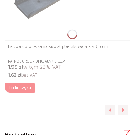
Listwa do wieszania kuwet plastikowa 4 x 49,5 cm
PRODUCENT
PATROL GROUP OFICJALNY SKLEP
Cena brutto
1,99 zł
w tym
23%
VAT
Cena netto
1,62 zł
bez VAT
Do koszyka