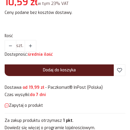
Cena
10,59 zł
w tym 23% VAT
w tym
23%
VAT
Ceny podane bez kosztów dostawy.
Ilość
szt.
Dostępność:
średnia ilość
Dodaj do koszyka
Dostawa
od 19,99 zł
- Paczkomat® InPost (Polska)
Czas wysyłki:
do 7 dni
Zapytaj o produkt
Za zakup produktu otrzymasz
1 pkt
.
Dowiedz się
więcej o programie lojalnościowym.