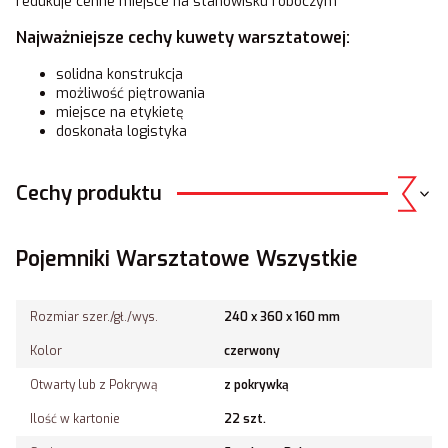
redukuje cenne miejsce na stanowisku roboczym
Najważniejsze cechy kuwety warsztatowej:
solidna konstrukcja
możliwość piętrowania
miejsce na etykietę
doskonała logistyka
Cechy produktu
Pojemniki Warsztatowe Wszystkie
Rozmiar szer./gł./wys.
240 x 360 x 160 mm
Kolor
czerwony
Otwarty lub z Pokrywą
z pokrywką
Ilość w kartonie
22 szt.