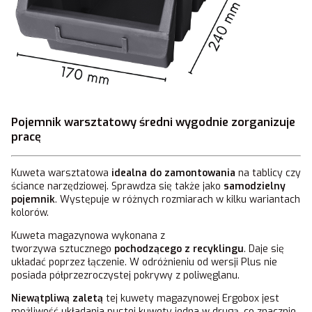
Pojemnik warsztatowy średni wygodnie zorganizuje
pracę
Kuweta warsztatowa
idealna do zamontowania
na tablicy czy
ściance narzędziowej. Sprawdza się także jako
samodzielny
pojemnik
. Występuje w różnych rozmiarach w kilku wariantach
kolorów.
Kuweta magazynowa wykonana z
tworzywa sztucznego
pochodzącego z recyklingu
. Daje się
układać poprzez łączenie. W odróżnieniu od wersji Plus nie
posiada półprzezroczystej pokrywy z poliwęglanu.
Niewątpliwą zaletą
tej kuwety magazynowej Ergobox jest
możliwość układania pustej kuwety jedna w drugą, co znacznie