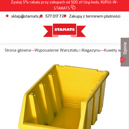
Zyskaj 5% rabatu przy zakupach od 500 zł! Użyj kodu:
KUPUJ-W-
STAMATS
sklep@stamats.pl
577 017 737
Zakupy z terminem płatności
Opinie
Strona główna
Wyposażenie Warsztatu i Magazynu
Kuwety warsz