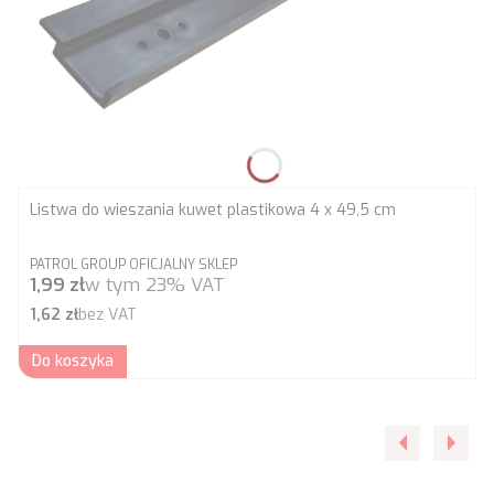
Listwa do wieszania kuwet plastikowa 4 x 49,5 cm
PRODUCENT
PATROL GROUP OFICJALNY SKLEP
Cena brutto
1,99 zł
w tym
23%
VAT
Cena netto
1,62 zł
bez VAT
Do koszyka