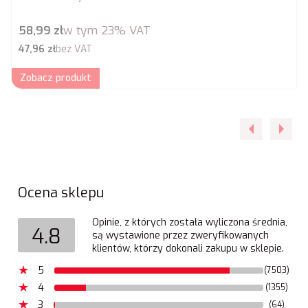
Cena brutto
58,99 zł
w tym
23%
VAT
Cena netto
47,96 zł
bez VAT
Zobacz produkt
Ocena sklepu
Opinie, z których została wyliczona średnia,
4.8
są wystawione przez zweryfikowanych
klientów, którzy dokonali zakupu w sklepie.
5
(7503)
4
(1355)
3
(64)