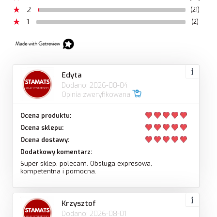
2
(21)
1
(2)
Edyta
Dodano: 2026-08-04
Opinia zweryfikowana
Ocena produktu:
Ocena sklepu:
Ocena dostawy:
Dodatkowy komentarz:
Super sklep, polecam. Obsługa expresowa,
kompetentna i pomocna.
Krzysztof
Dodano: 2026-08-01