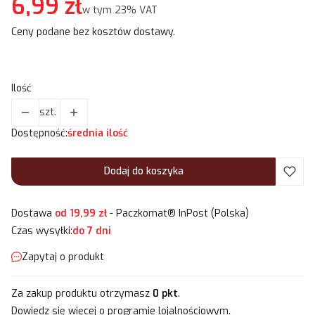
Cena
6,99 zł
w tym 23% VAT
w tym
23%
VAT
Ceny podane bez kosztów dostawy.
Ilość
szt.
Dostępność:
średnia ilość
Dodaj do koszyka
Dostawa
od 19,99 zł
- Paczkomat® InPost (Polska)
Czas wysyłki:
do 7 dni
Zapytaj o produkt
Za zakup produktu otrzymasz
0 pkt
.
Dowiedz się
więcej o programie lojalnościowym.