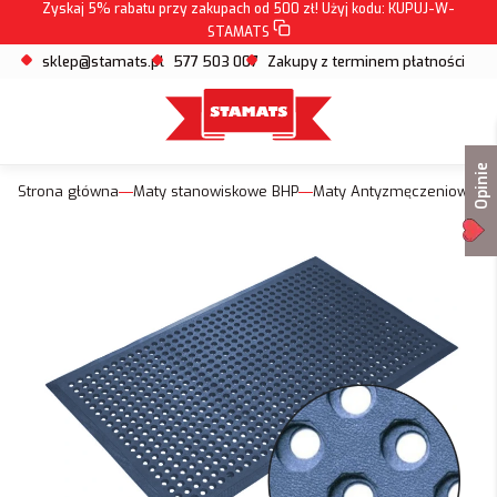
Zyskaj 5% rabatu przy zakupach od 500 zł! Użyj kodu:
KUPUJ-W-
STAMATS
sklep@stamats.pl
577 503 007
Zakupy z terminem płatności
Opinie
Strona główna
Maty stanowiskowe BHP
Maty Antyzmęczeniowe