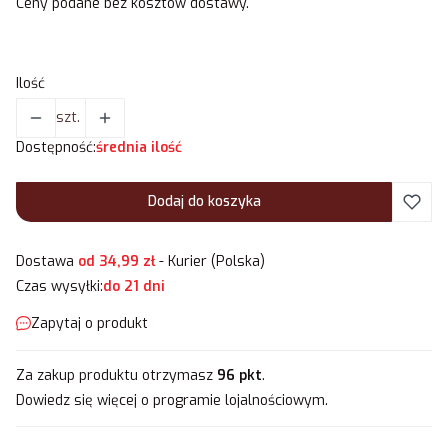
Ceny podane bez kosztów dostawy.
Ilość
szt.
Dostępność:
średnia ilość
Dodaj do koszyka
Dostawa
od 34,99 zł
- Kurier (Polska)
Czas wysyłki:
do 21 dni
Zapytaj o produkt
Za zakup produktu otrzymasz
96 pkt
.
Dowiedz się
więcej o programie lojalnościowym.