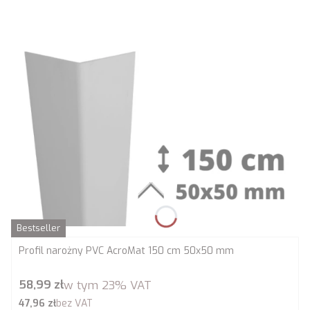
Bestseller
Profil narożny PVC AcroMat 150 cm 50x50 mm
Cena brutto
58,99 zł
w tym
23%
VAT
Cena netto
47,96 zł
bez VAT