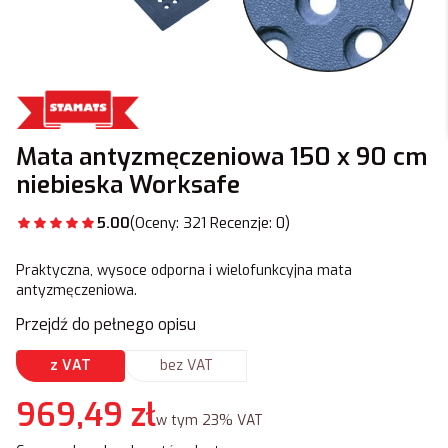
Mata antyzmęczeniowa 150 x 90 cm
niebieska Worksafe
5.00
(Oceny: 321 Recenzje: 0)
Praktyczna, wysoce odporna i wielofunkcyjna mata
antyzmęczeniowa.
Przejdź do pełnego opisu
z VAT
bez VAT
Cena
969,49 zł
w tym 23% VAT
w tym
23%
VAT