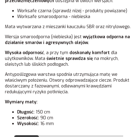
przeciwzmęczeniowych
dostępna w dwóch wersjach:
Worksafe czarna (sprawdź niżej - produkty powiązane)
Worksafe smaroodporna - niebieska
Mata wytwarzana z mieszanki kauczuku SBR oraz nitrylowego.
Wersja smaroodporna (niebieska) jest
wyjątkowa odporna na
działanie smarów i agresywnych olejów.
Wysoka odporność
, a przy tym
doskonały komfort
dla
użytkowników. Mata
świetnie sprawdza się
na mokrych,
oleistych lub śliskich podłogach.
Antypoślizgowa warstwa spodnia utrzymująca matę we
właściwym położeniu. Otwory odprowadzające ciecze. Produkt
dostarczany z fazowanymi, odlewanymi krawędziami
redukującymi ryzyko potknięcia.
Wymiary maty:
Długość:
150 cm
Szerokość:
90 cm
Wysokość:
16 mm