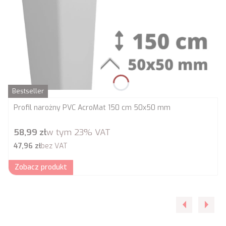
Bestseller
Profil narożny PVC AcroMat 150 cm 50x50 mm
Cena brutto
58,99 zł
w tym
23%
VAT
Cena netto
47,96 zł
bez VAT
Zobacz produkt