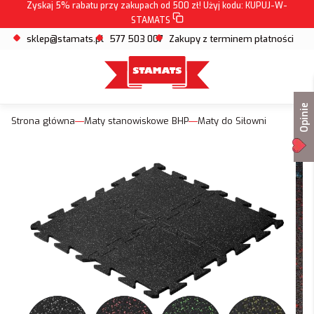
Zyskaj 5% rabatu przy zakupach od 500 zł! Użyj kodu:
KUPUJ-W-
STAMATS
sklep@stamats.pl
577 503 007
Zakupy z terminem płatności
Opinie
Strona główna
Maty stanowiskowe BHP
Maty do Siłowni