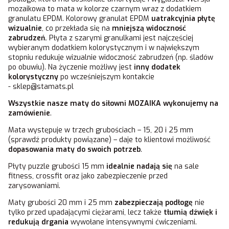
mozaikowa to mata w kolorze czarnym wraz z dodatkiem
granulatu EPDM. Kolorowy granulat EPDM
uatrakcyjnia płytę
wizualnie
, co przekłada się na
mniejszą widoczność
zabrudzeń.
Płyta z szarymi granulkami jest najczęściej
wybieranym dodatkiem kolorystycznym i w największym
stopniu redukuje wizualnie widoczność zabrudzeń (np. śladów
po obuwiu). Na życzenie możliwy jest
inny dodatek
kolorystyczny
po wcześniejszym kontakcie
-
sklep@stamats.pl
Wszystkie nasze maty do siłowni MOZAIKA wykonujemy na
zamówienie
.
Mata występuje w trzech grubościach – 15, 20 i 25 mm
(sprawdź produkty powiązane) – daje to klientowi możliwość
dopasowania maty do swoich potrzeb
.
Płyty puzzle grubości 15 mm
idealnie nadają się
na sale
fitness, crossfit oraz jako zabezpieczenie przed
zarysowaniami.
Maty grubości 20 mm i 25 mm
zabezpieczają podłogę
nie
tylko przed upadającymi ciężarami, lecz także
tłumią dźwięk i
redukują drgania
wywołane intensywnymi ćwiczeniami.