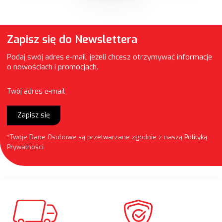
Zapisz się do Newslettera
Podaj swój adres e-mail, jeżeli chcesz otrzymywać informacje
o nowościach i promocjach.
Twój adres e-mail
Zapisz się
*Twoje Dane Osobowe są przetwarzane zgodnie z naszą
Polityką
Prywatności
.