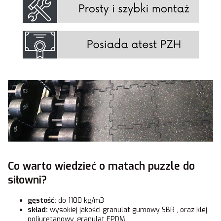
Co warto wiedzieć o matach puzzle do
siłowni?
gęstość:
do 1100 kg/m3
skład:
wysokiej jakości granulat gumowy SBR , oraz klej
poliuretanowy, granulat EPDM