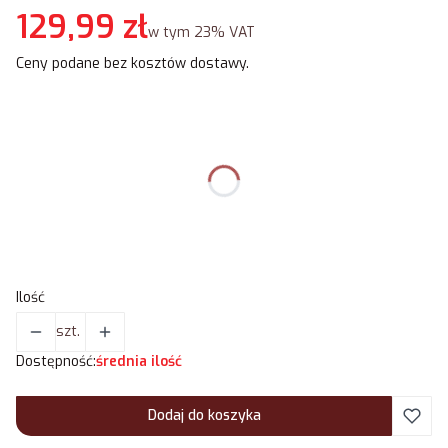
Cena
129,99 zł
w tym 23% VAT
w tym
23%
VAT
Ceny podane bez kosztów dostawy.
Wybierz wariant produktu:
Poszczególne warianty mogą różnić się ceną
Kolor maty
*
Wybierz
Ilość
szt.
Dostępność:
średnia ilość
Dodaj do koszyka