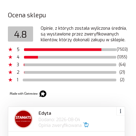
Ocena sklepu
Opinie, z których została wyliczona średnia,
4.8
są wystawione przez zweryfikowanych
klientów, którzy dokonali zakupu w sklepie.
5
(7503)
4
(1355)
3
(64)
2
(21)
1
(2)
Edyta
Dodano: 2026-08-04
Opinia zweryfikowana