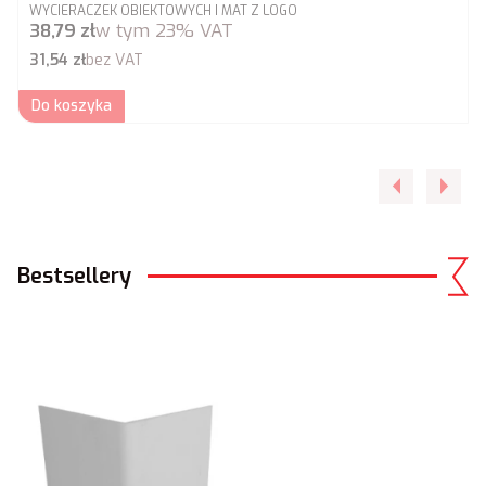
WYCIERACZEK OBIEKTOWYCH I MAT Z LOGO
Cena brutto
38,79 zł
w tym
23%
VAT
Cena netto
31,54 zł
bez VAT
Do koszyka
Bestsellery