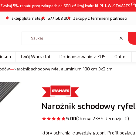
Zyskaj 5% rabatu przy zakupach od 500 zł! Użyj kodu:
KUPUJ-W-STAMATS
sklep@stamats.pl
577 503 007
Zakupy z terminem płatności
Wyczyść
Wiosna
Twój Warsztat
Dofinansowanie z ZUS
Outlet
hodów
Narożnik schodowy ryfel aluminium 100 cm 3x3 cm
Narożnik schodowy ryfe
5.00
(Oceny: 2335 Recenzje: 0)
który ochrania krawędzie stopni. Profil posiad