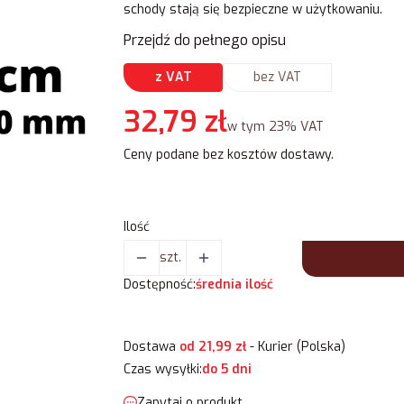
schody stają się bezpieczne w użytkowaniu.
Przejdź do pełnego opisu
z VAT
bez VAT
Cena
32,79 zł
w tym 23% VAT
w tym
23%
VAT
Ceny podane bez kosztów dostawy.
Ilość
szt.
Dostępność:
średnia ilość
Dostawa
od 21,99 zł
- Kurier (Polska)
Czas wysyłki:
do 5 dni
Zapytaj o produkt