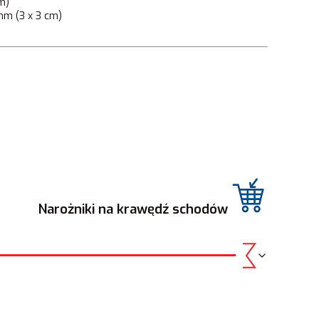
m)
mm (3 x 3 cm)
Narożniki na krawędź schodów