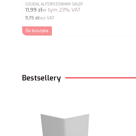
PRODUCENT
SOUDAL AUTORYZOWANY SKLEP
Cena brutto
11,99 zł
w tym
23%
VAT
Cena netto
9,75 zł
bez VAT
Do koszyka
Bestsellery