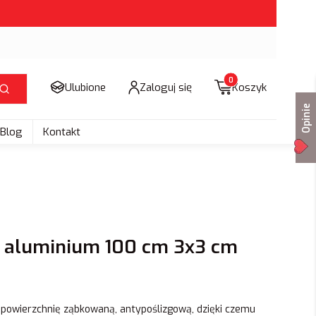
Produkty w koszyku: 
Ulubione
Zaloguj się
Koszyk
Szukaj
Opinie
Blog
Kontakt
l aluminium 100 cm 3x3 cm
a powierzchnię ząbkowaną, antypoślizgową, dzięki czemu