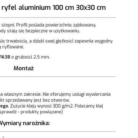
 ryfel aluminium 100 cm 30x30 cm
 stopni. Profil posiada powierzchnię ząbkowaną,
ody stają się bezpieczne w użytkowaniu.
ę trwałością, a dzięki swej giętkości zapewnia wygodny
ą ryflowane.
PA38
o grubości 2,5 mm.
Montaż
ia własnym zakresie. Nie oferujemy usługi wywiercania
kt sprzedawany jest bez otworów.
wego
. Zużycie kleju wynosi 300 g/m2. Polecamy klej
prawdź - produkty powiązane)
ymiary narożnika: