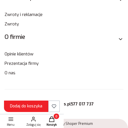
Zwroty i reklamacje
Zwroty
O firmie
Opinie klientów
Prezentacja firmy
O nas
sklep@stamats.pl
577 017 737
Dodaj do koszyka
Produkty w koszyku: 0. Zobacz szczegóły
Sklep internetowy
Shoper Premium
Menu
Zaloguj się
Koszyk