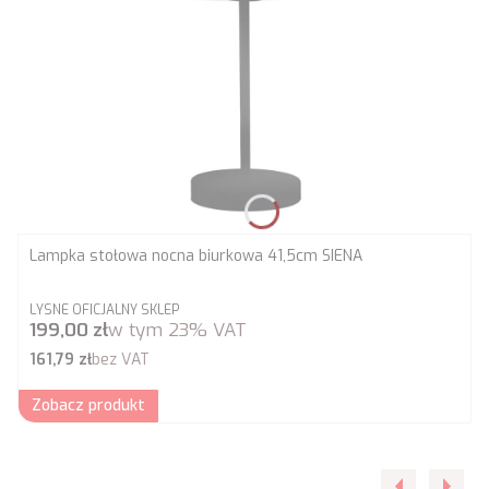
Lampka stołowa nocna biurkowa 41,5cm SIENA
PRODUCENT
LYSNE OFICJALNY SKLEP
Cena brutto
199,00 zł
w tym
23%
VAT
Cena netto
161,79 zł
bez VAT
Zobacz produkt