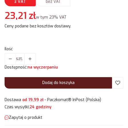
z VAT
bez VAT
Cena
23,21 zł
w tym 23% VAT
w tym
23%
VAT
Ceny podane bez kosztów dostawy.
Ilość
szt.
Dostępność:
na wyczerpaniu
Dodaj do koszyka
Dostawa
od 19,99 zł
- Paczkomat® InPost (Polska)
Czas wysyłki:
24 godziny
Zapytaj o produkt