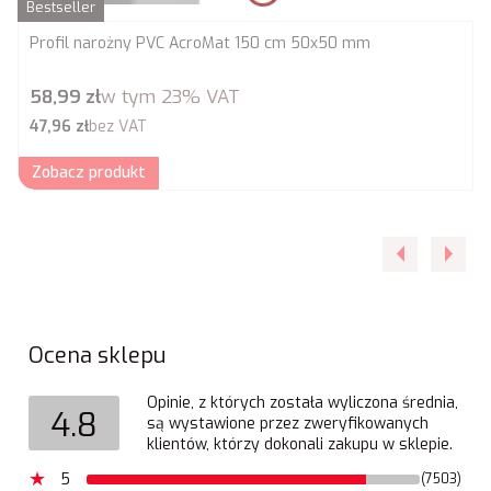
Bestseller
Profil narożny PVC AcroMat 150 cm 50x50 mm
Cena brutto
58,99 zł
w tym
23%
VAT
Cena netto
47,96 zł
bez VAT
Zobacz produkt
Ocena sklepu
Opinie, z których została wyliczona średnia,
4.8
są wystawione przez zweryfikowanych
klientów, którzy dokonali zakupu w sklepie.
5
(7503)