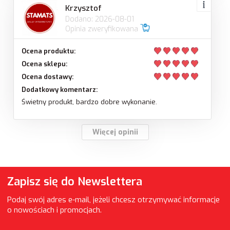
Krzysztof
Dodano: 2026-08-01
Opinia zweryfikowana
Ocena produktu:
Ocena sklepu:
Ocena dostawy:
Dodatkowy komentarz:
Świetny produkt, bardzo dobre wykonanie.
Więcej opinii
Zapisz się do Newslettera
Podaj swój adres e-mail, jeżeli chcesz otrzymywać informacje
o nowościach i promocjach.