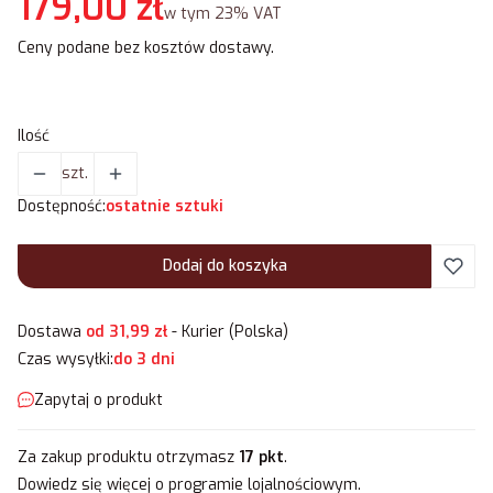
Cena
179,00 zł
w tym 23% VAT
w tym
23%
VAT
Ceny podane bez kosztów dostawy.
Ilość
szt.
Dostępność:
ostatnie sztuki
Dodaj do koszyka
Dostawa
od 31,99 zł
- Kurier (Polska)
Czas wysyłki:
do 3 dni
Zapytaj o produkt
Za zakup produktu otrzymasz
17 pkt
.
Dowiedz się
więcej o programie lojalnościowym.