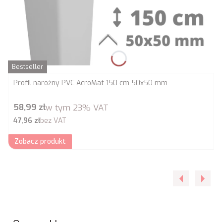
Bestseller
Profil narożny PVC AcroMat 150 cm 50x50 mm
Cena brutto
58,99 zł
w tym
23%
VAT
Cena netto
47,96 zł
bez VAT
Zobacz produkt