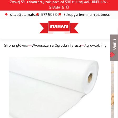
Zyskaj 5% rabatu przy zakupach od 500 zł! Użyj kodu:
KUPUJ-W-
STAMATS
sklep@stamats.pl
577 503 007
Zakupy z terminem płatności
Opinie
Strona główna
Wyposażenie Ogrodu i Tarasu
Agrowłókniny