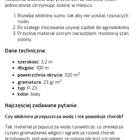
jednocześnie utrzymując osłonę w miejscu.
Rozwijaj włókninę luźno, tak aby nie uciskać rosnących
roślin.
Do stałego mocowania używaj szpilek do agrowłókniny
Przycinaj materiał ostrym narzędziem, monitoruj stan
osłony.
Dane techniczne:
szerokość
: 3,2 m
długość
: 100 m
2
powierzchnia okrycia
: 320 m
2
gramatura
: 23 g/ m
typ:
P-23
kolor
: biały
Najczęściej zadawane pytania:
Czy włóknina przepuszcza wodę i nie powoduje chorób?
Tak, materiał przepuszcza wodę i powietrze, co zmniejsza
ryzyko gromadzenia wilgoci i ogranicza rozwój chorób
grzybowych, pod warunkiem że osłona nie jest szczelnie