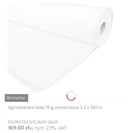
Bestseller
Agrowłóknina biała 19 g wzmocniona 3,2 x 100 m
PRODUCENT
POLPROTEX OFICJALNY SKLEP
Cena brutto
169,00 zł
w tym
23%
VAT