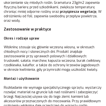
ukorzenianie się młodych roślin. Gramatura 23g/m2 zapewnia
fizyczną barierę przed szkodnikami, zwiększa temperaturę
chroniąc mniej odporne rośliny oraz
przyśpiesza wegetację
. W
odróżnieniu od foli, zapewnia swobodny przepływ powietrza,
oraz wody.
Zastosowanie w praktyce
Okres i rodzaje upraw
Włókninę stosuje się głównie wczesną wiosną, w okresach
chłodnych nocy i słonecznych dni. Produkt znajduje
zastosowanie przy uprawach polowych i działkowych:
truskawki, sałata, marchew, kapusta wczesna, burak ćwikłowy,
rzodkiewka, kalafior, a także do ochrony krzewów jagodowych
w okresie kwitnienia, gdy przymrozki mogą uszkodzić kwiaty.
Montaż i użytkowanie
Rozkładanie nie wymaga specjalistycznego sprzętu, wystarczy
rozwijać materiał na gruncie lub nad roślinami i zabezpieczyć
brzegi. Najczęściej używa się do tego ziemi, kamieni lub
akcesoriów przeznaczonych do mocowania. Przy prawidłowym
rozłożeniu włóknina daje przestrzeń do wzrostu roślin,