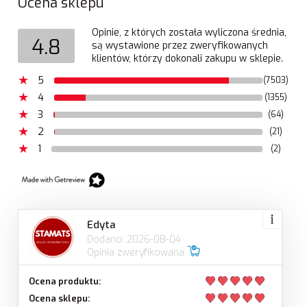
Ocena sklepu
Opinie, z których została wyliczona średnia,
4.8
są wystawione przez zweryfikowanych
klientów, którzy dokonali zakupu w sklepie.
5
(7503)
4
(1355)
3
(64)
2
(21)
1
(2)
Edyta
Dodano: 2026-08-04
Opinia zweryfikowana
Ocena produktu:
Ocena sklepu: