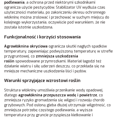
podlewania
, a ochrona przed niektórymi szkodnikami
ogranicza użycie pestycydów. Stabilizator UV wydłuża czas
użyteczności materiału, po zakończeniu okresu ochronnego
włókninę można zrolować i przechować w suchym miejscu do
kolejnego wykorzystania, oczywiście pod warunkiem, że nie
została istotnie uszkodzona.
Funkcjonalność i korzyści stosowania
Agrowłóknina okryciowa
ogranicza skutki nagłych spadków
temperatury, zapewniając podwyższoną temperaturę w strefie
przygruntowej, co
zmniejsza uszkodzenia
roślin
spowodowane przymrozkami. Materiał łagodzi też
działanie wiatru i siłę uderzeń deszczu, co przekłada się na
mniejsze mechaniczne uszkodzenia liści i pędów.
Warunki sprzyjające wzrostowi roślin
Struktura włókniny umożliwia przenikanie wody opadowej,
dlatego
agrowłóknina przepuszcza wodę i powietrze
, co
zmniejsza ryzyko gromadzenia się wilgoci i rozwoju chorób
grzybowych. Pod osłoną gleba dłużej utrzymuje wilgotność, co
zmniejsza potrzebę częstego podlewania, a wyższa
temperatura przy gruncie przyspiesza kiełkowanie i