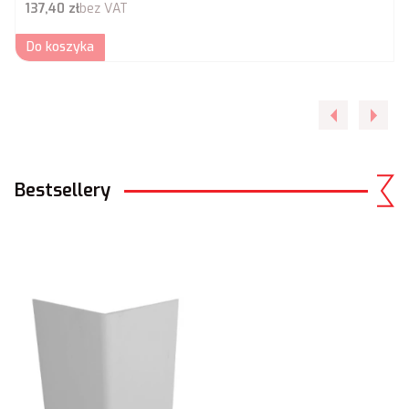
Cena netto
137,40 zł
bez VAT
Do koszyka
Bestsellery