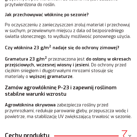
przytwierdzona do roślin.
Jak przechowywać włókninę po sezonie?
Po oczyszczeniu z zanieczyszczeń zroluj materiał i przechowuj
w suchym, przewiewnym miejscu z dala od bezpośredniego
światła słonecznego, to wydłuży możliwość ponownego użycia.
2
Czy włóknina 23 g/m
nadaje się do ochrony zimowej?
2
Gramatura 23 g/m
przeznaczona jest
do osłony w okresach
przejściowych,
wczesnej wiosny i jesieni
. Do ochrony przed
ciężkim śniegiem i długotrwałymi mrozami stosuje się
materiały o
wyższej gramaturze
.
Zamów agrowłókninę P-23 i zapewnij roślinom
stabilne warunki wzrostu
Agrowłóknina okrywowa
zabezpiecza rośliny przed
przymrozkami, redukuje parowanie gleby, przepuszcza wodę i
powietrze, ma stabilizację UV zwiększającą trwałość w sezonie.
Cechy produktu