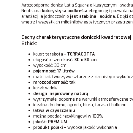
Mrozoodporna donica Latia Square o klasycznym, kwad
Neutralna
kolorystyka podkreśla elegancję
i pozwala n
aranżacji, a jednocześnie
jest stabilna i solidna
. Dzięki 
wnętrz i wszystkich miłośników estetycznych przestrzeni
Cechy charakterystyczne doniczki kwadratowej L
Ethick:
kolor:
terakota - TERRACOTTA
długość x szerokość:
30 x 30 cm
wysokość: 30 cm
pojemność
:
17 litrów
materiał: tworzywo sztuczne z ziarnistym wykońc
mrozoodporność
: tak
korek w dnie
design inspirowany naturą
wytrzymałe, odporne na warunki atmosferyczne 
idealna do domu, ogrodu, biura, tarasu i balkonu
łatwa w czyszczeniu
można poddać recyklingowi w 100%
jakość: PREMIUM
produkt polski
– wysoka jakość wykonania