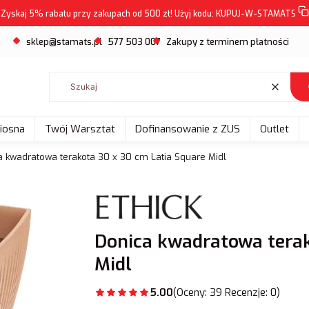
Zyskaj 5% rabatu przy zakupach od 500 zł! Użyj kodu:
KUPUJ-W-STAMATS
sklep@stamats.pl
577 503 007
Zakupy z terminem płatności
Wyczyść
Wiosna
Twój Warsztat
Dofinansowanie z ZUS
Outlet
a kwadratowa terakota 30 x 30 cm Latia Square Midl
Donica kwadratowa terak
Midl
5.00
(Oceny: 39 Recenzje: 0)