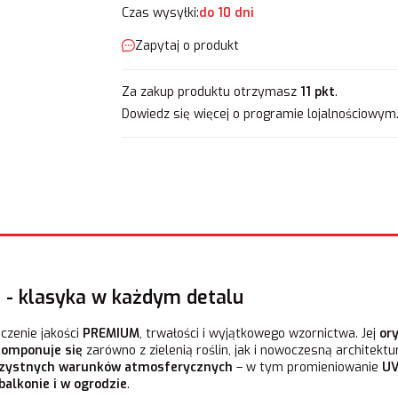
Czas wysyłki:
do 10 dni
Zapytaj o produkt
Za zakup produktu otrzymasz
11 pkt
.
Dowiedz się
więcej o programie lojalnościowym
a - klasyka w każdym detalu
czenie jakości
PREMIUM
, trwałości i wyjątkowego wzornictwa. Jej
or
komponuje się
zarówno z zielenią roślin, jak i nowoczesną architek
orzystnych warunków atmosferycznych
– w tym promieniowanie
UV
 balkonie i w ogrodzie
.