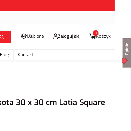
Produkty w koszyku: 
Ulubione
Zaloguj się
Koszyk
Szukaj
Opinie
Blog
Kontakt
ota 30 x 30 cm Latia Square