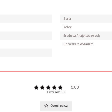
Seria
Kolor
Średnica / najdłuższy bok
Doniczka z Wkładem
5.00
Liczba ocen: 39
Oceń i opisz