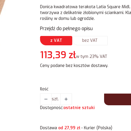
Donica kwadratowa terakota Latia Square Mid
tworzywa z delikatnie żłobionymi ściankami. Kl
rośliny w domu lub ogrodzie.
Przejdź do pełnego opisu
z VAT
bez VAT
Cena
113,39 zł
w tym 23% VAT
w tym
23%
VAT
Ceny podane bez kosztów dostawy.
Ilość
szt.
Dostępność:
ostatnie sztuki
Dostawa
od 27,99 zł
- Kurier (Polska)