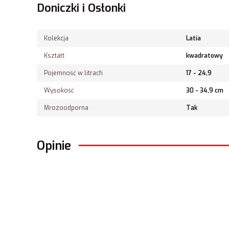
Doniczki i Osłonki
Kolekcja
Latia
Kształt
kwadratowy
Pojemność w litrach
17 - 24,9
Wysokość
30 - 34,9 cm
Mrozoodporna
Tak
Opinie