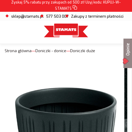
Zyskaj 5% rabatu przy zakupach od 500 zł! Użyj kodu:
KUPUJ-W-
STAMATS
sklep@stamats.pl
577 503 007
Zakupy z terminem płatności
Opinie
Strona główna
Doniczki - donice
Doniczki duże