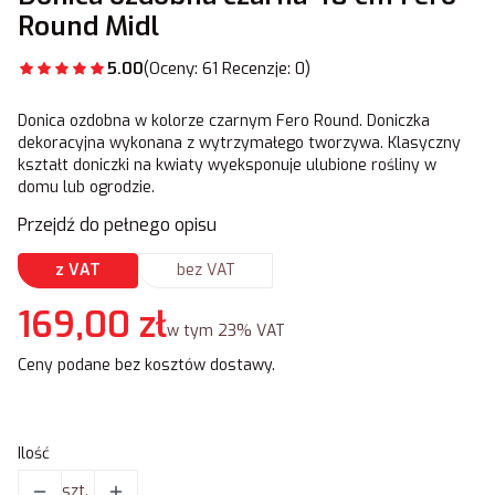
Round Midl
5.00
(Oceny: 61 Recenzje: 0)
Donica ozdobna w kolorze czarnym Fero Round. Doniczka
dekoracyjna wykonana z wytrzymałego tworzywa. Klasyczny
kształt doniczki na kwiaty wyeksponuje ulubione rośliny w
domu lub ogrodzie.
Przejdź do pełnego opisu
z VAT
bez VAT
Cena
169,00 zł
w tym 23% VAT
w tym
23%
VAT
Ceny podane bez kosztów dostawy.
Ilość
szt.