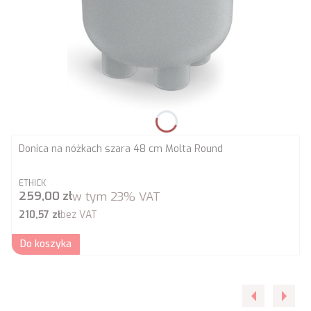
Donica na nóżkach szara 48 cm Molta Round
PRODUCENT
ETHICK
Cena brutto
259,00 zł
w tym
23%
VAT
Cena netto
210,57 zł
bez VAT
Do koszyka