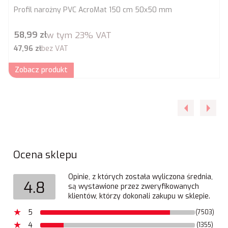
Profil narożny PVC AcroMat 150 cm 50x50 mm
Cena brutto
58,99 zł
w tym
23%
VAT
Cena netto
47,96 zł
bez VAT
Zobacz produkt
Ocena sklepu
Opinie, z których została wyliczona średnia,
4.8
są wystawione przez zweryfikowanych
klientów, którzy dokonali zakupu w sklepie.
5
(7503)
4
(1355)