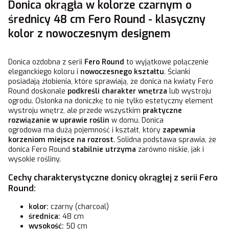
Donica okrągła w kolorze czarnym o
średnicy 48 cm Fero Round - klasyczny
kolor z nowoczesnym designem
Donica ozdobna z serii
Fero Round
to wyjątkowe połączenie
eleganckiego koloru i
nowoczesnego kształtu
. Ścianki
posiadają żłobienia, które sprawiają, że donica na kwiaty Fero
Round doskonale
podkreśli charakter wnętrza
lub wystroju
ogrodu. Osłonka na doniczkę to nie tylko estetyczny element
wystroju wnętrz, ale przede wszystkim
praktyczne
rozwiązanie w uprawie roślin
w domu. Donica
ogrodowa ma dużą pojemność i kształt, który
zapewnia
korzeniom miejsce na rozrost
. Solidna podstawa sprawia, że
donica Fero Round
stabilnie utrzyma
zarówno niskie, jak i
wysokie rośliny.
Cechy charakterystyczne donicy okrągłej z serii Fero
Round:
kolor:
czarny (charcoal)
średnica:
48 cm
wysokość:
50 cm